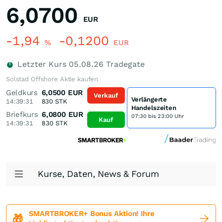
6,0700
EUR
-1,94
-0,1200
%
EUR
Letzter Kurs
05.08.26
Tradegate
Solstad Offshore Aktie kaufen
Geldkurs
6,0500
EUR
Verkauf
Verlängerte
14:39:31
830
STK
Handelszeiten
Briefkurs
6,0800
EUR
07:30 bis 23:00 Uhr
Kauf
14:39:31
830
STK
Kurse, Daten, News & Forum
SMARTBROKER+ Bonus Aktion! Ihre
🎁