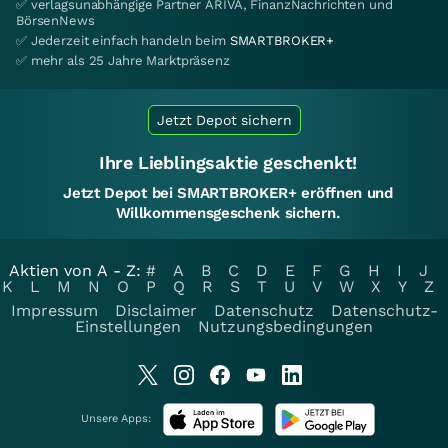
✅ verlagsunabhängige Partner ARIVA, FinanzNachrichten und
BörsenNews
✅ Jederzeit einfach handeln beim
SMARTBROKER+
✅ mehr als 25 Jahre Marktpräsenz
Jetzt Depot sichern
Ihre Lieblingsaktie geschenkt!
Jetzt Depot bei SMARTBROKER+ eröffnen und
Willkommensgeschenk sichern.
Aktien von A - Z:
#
A
B
C
D
E
F
G
H
I
J
K
L
M
N
O
P
Q
R
S
T
U
V
W
X
Y
Z
Impressum
Disclaimer
Datenschutz
Datenschutz-
Einstellungen
Nutzungsbedingungen
Unsere Apps: