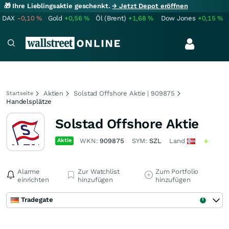
🎁 Ihre Lieblingsaktie geschenkt.
→ Jetzt Depot eröffnen
DAX
-0,10
%
Gold
+0,56
%
Öl (Brent)
+1,68
%
Dow Jones
+0,15
%
Aktien
Solstad Offshore Aktie | 909875
Startseite
Handelsplätze
Solstad Offshore Aktie
Aktie
WKN:
909875
SYM:
SZL
Land
Alarme
Zur Watchlist
Zum Portfolio
einrichten
hinzufügen
hinzufügen
Tradegate