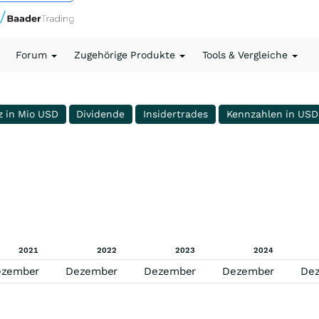
Forum
Zugehörige Produkte
Tools & Vergleiche
z in Mio USD
Dividende
Insidertrades
Kennzahlen in USD
2021
2022
2023
2024
ezember
Dezember
Dezember
Dezember
De