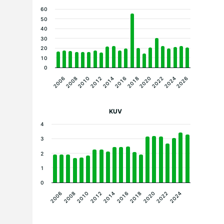
60
50
40
30
20
10
0
2016
2008
2022
2014
2006
2020
2012
2026
2018
2010
2024
KUV
4
3
2
1
0
2020
2016
2012
2008
2022
2018
2014
2010
2006
2024