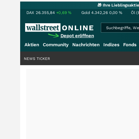
🎁 Ihre Lieblingsakt
DAX
26.355,84
+0,69
%
Gold
4.342,26
0,00
%
Öl (
Depot eröffnen
Aktien
Community
Nachrichten
Indizes
Fonds
NEWS TICKER