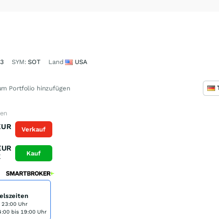
23
SYM:
SOT
Land
USA
m Portfolio hinzufügen
fen
EUR
Verkauf
K
EUR
Kauf
K
elszeiten
s 23:00 Uhr
:00 bis 19:00 Uhr