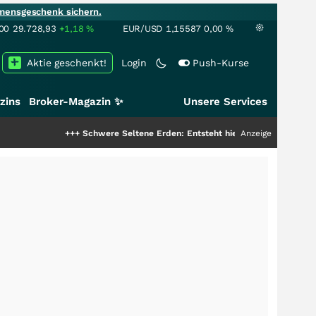
mensgeschenk sichern.
00
29.728,93
+1,18
%
EUR/USD
1,15587
0,00
%
Aktie geschenkt!
Login
Push-Kurse
zins
Broker-Magazin ✨
Unsere Services
+++
Schwere Seltene Erden: Entsteht hier die nächste Milliardenstory?
Anzeige
+