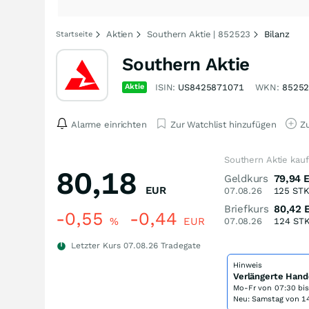
Aktien
Southern Aktie | 852523
Bilanz
Startseite
Southern Aktie
Aktie
ISIN:
US8425871071
WKN:
8525
Alarme einrichten
Zur Watchlist hinzufügen
Zu
Southern Aktie kau
80,18
Geldkurs
79,94
EUR
07.08.26
125
ST
Briefkurs
80,42
-0,55
-0,44
%
EUR
07.08.26
124
ST
Letzter Kurs
07.08.26
Tradegate
Hinweis
Verlängerte Hand
Mo-Fr von
07:30 bi
Neu: Samstag von 14