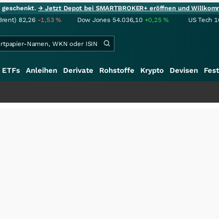
ie geschenkt.
→ Jetzt Depot bei SMARTBROKER+ eröffnen und Willkom
Brent)
82,26
-1,53
%
Dow Jones
54.036,10
+0,25
%
US Tech 1
ETFs
Anleihen
Derivate
Rohstoffe
Krypto
Devisen
Fest