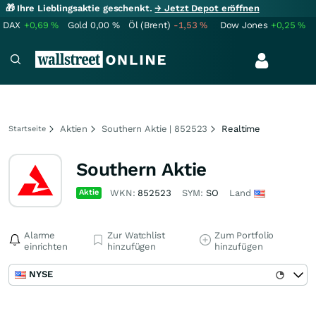
🎁 Ihre Lieblingsaktie geschenkt.
→ Jetzt Depot eröffnen
DAX
+0,69
%
Gold
0,00
%
Öl (Brent)
-1,53
%
Dow Jones
+0,25
%
Aktien
Southern Aktie | 852523
Realtime
Startseite
Southern Aktie
Aktie
WKN:
852523
SYM:
SO
Land
Alarme
Zur Watchlist
Zum Portfolio
einrichten
hinzufügen
hinzufügen
NYSE