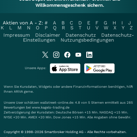
Willkommensgeschenk sichern.
Aktien von A - Z:
#
A
B
C
D
E
F
G
H
I
J
K
L
M
N
O
P
Q
R
S
T
U
V
W
X
Y
Z
Impressum
Disclaimer
Datenschutz
Datenschutz-
Einstellungen
Nutzungsbedingungen
Unsere Apps:
Wenn Sie Kursdaten, Widgets oder andere Finanzinformationen benötigen, hilft
Ihnen
ARIVA
gerne.
Unsere User schätzen wallstreet-online.de: 4.8 von 5 Sternen ermittelt aus 285
Bewertungen bei www.kagels-trading.de
Zeitverzögerung der Kursdaten: Deutsche Börsen +15 Min. NASDAQ +15 Min.
NYSE +20 Min. AMEX +20 Min. Dow Jones +15 Min. Alle Angaben ohne Gewähr.
Copyright © 1998-2026 Smartbroker Holding AG - Alle Rechte vorbehalten.