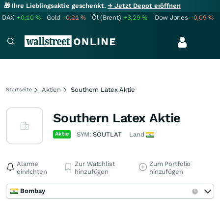
🎁 Ihre Lieblingsaktie geschenkt.
→ Jetzt Depot eröffnen
DAX
+0,10
%
Gold
-0,21
%
Öl (Brent)
+3,29
%
Dow Jones
-0,09
%
Aktien
Southern Latex Aktie
Startseite
Southern Latex Aktie
Aktie
SYM:
SOUTLAT
Land
Alarme
Zur Watchlist
Zum Portfolio
einrichten
hinzufügen
hinzufügen
Bombay