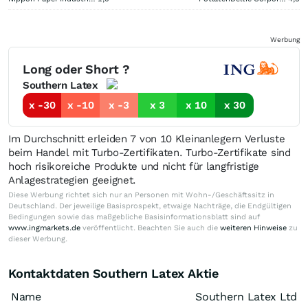
Werbung
Long oder Short ?
Southern Latex
x -30
x -10
x -3
x 3
x 10
x 30
Im Durchschnitt erleiden 7 von 10 Kleinanlegern Verluste
beim Handel mit Turbo-Zertifikaten. Turbo-Zertifikate sind
hoch risikoreiche Produkte und nicht für langfristige
Anlagestrategien geeignet.
Diese Werbung richtet sich nur an Personen mit Wohn-/Geschäftssitz in
Deutschland. Der jeweilige Basisprospekt, etwaige Nachträge, die Endgültigen
Bedingungen sowie das maßgebliche Basisinformationsblatt sind auf
www.ingmarkets.de
veröffentlicht. Beachten Sie auch die
weiteren Hinweise
zu
dieser Werbung.
Kontaktdaten Southern Latex Aktie
Name
Southern Latex Ltd