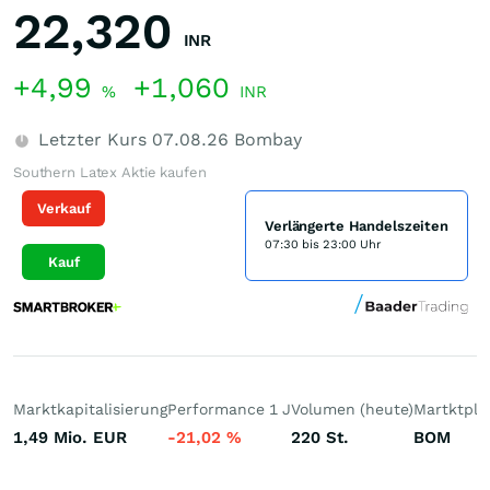
22,320
INR
+4,99
+1,060
%
INR
Letzter Kurs
07.08.26
Bombay
Southern Latex Aktie kaufen
Verkauf
Verlängerte Handelszeiten
07:30 bis 23:00 Uhr
Kauf
Marktkapitalisierung
Performance 1 J
Volumen (heute)
Martktpla
1,49 Mio.
EUR
-21,02
%
220
St.
BOM