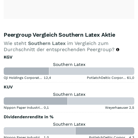
Peergroup Vergleich Southern Latex Aktie
Wie steht
Southern Latex
im Vergleich zum
Durchschnitt der entsprechenden Peergroup?
KGV
Southern Latex
Oji Holdings Corporation
12,4
PotlatchDeltic Corporation
61,0
KUV
Southern Latex
Nippon Paper Industries
0,1
Weyerhaeuser
2,5
Dividendenrendite in %
Southern Latex
Nippon Paper Industries
1,0
PotlatchDeltic Corporation
4,3