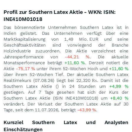
Profil zur Southern Latex Aktie - WKN: ISIN:
INE410M01018
Das börsennotierte Unternehmen Southern Latex ist in
Indien gelistet. Das Unternehmen verfügt über eine
Marktkapitalisierung von 1,49 Mio.
EUR
und seine
Geschäftsaktivitäten sind vorwiegend der Branche
Holzindustrie zuzuordnen. Die Aktie verzeichnet eine
Jahresperformance von
-44,21
%
. Die aktuelle
Monatsperformance beträgt
+11,60
%
. Derzeit notiert die
Aktie
-75,17
%
unter ihrem 52-Wochen Hoch und
+11,60
%
über ihrem 52-Wochen Tief. Der aktuelle Southern Latex
Realtimekurs (
07.08.26
) liegt bei 22,320
₨
. Damit ist die
Southern Latex Aktie () in 24 Stunden um
+4,99
%
gestiegen. Auf 7 Tage gesehen hat sich der Kurs der
Southern Latex Aktie (ISIN INE410M01018) um
+8,40
%
verändert. Der Verlust der Southern Latex Aktie auf 30
Tage, seit dem 11.07.2026, beträgt
-43,99
%
.
Kursziel Southern Latex und Analysten
Einschätzungen