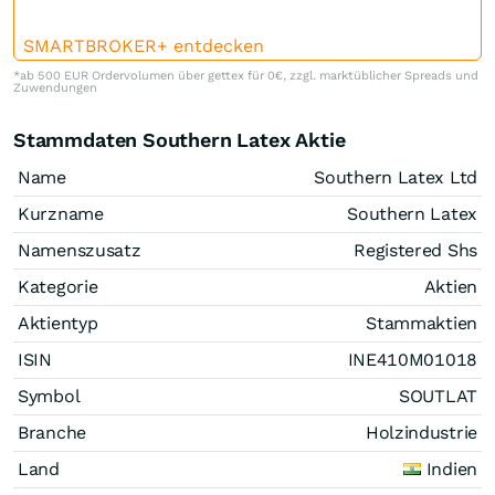
SMARTBROKER+ entdecken
*ab 500 EUR Ordervolumen über gettex für 0€, zzgl. marktüblicher Spreads und
Zuwendungen
Stammdaten Southern Latex Aktie
Name
Southern Latex Ltd
Kurzname
Southern Latex
Namenszusatz
Registered Shs
Kategorie
Aktien
Aktientyp
Stammaktien
ISIN
INE410M01018
Symbol
SOUTLAT
Branche
Holzindustrie
Land
Indien