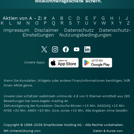
Willkommensgeschenk sichern.
Aktien von A - Z:
#
A
B
C
D
E
F
G
H
I
J
K
L
M
N
O
P
Q
R
S
T
U
V
W
X
Y
Z
Impressum
Disclaimer
Datenschutz
Datenschutz-
Einstellungen
Nutzungsbedingungen
Unsere Apps:
Wenn Sie Kursdaten, Widgets oder andere Finanzinformationen benötigen, hilft
Ihnen
ARIVA
gerne.
Unsere User schätzen wallstreet-online.de: 4.8 von 5 Sternen ermittelt aus 285
Bewertungen bei www.kagels-trading.de
Zeitverzögerung der Kursdaten: Deutsche Börsen +15 Min. NASDAQ +15 Min.
NYSE +20 Min. AMEX +20 Min. Dow Jones +15 Min. Alle Angaben ohne Gewähr.
Copyright © 1998-2026 Smartbroker Holding AG - Alle Rechte vorbehalten.
Mit Unterstützung von:
Daten & Kurse von: