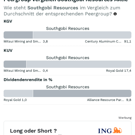
Wie steht
Southgobi Resources
im Vergleich zum
Durchschnitt der entsprechenden Peergroup?
KGV
Southgobi Resources
Mitsui Mining and Smelting Company
3,8
Century Aluminum Company
91,1
KUV
Southgobi Resources
Mitsui Mining and Smelting Company
0,4
Royal Gold
17,4
Dividendenrendite in %
Southgobi Resources
Royal Gold
1,0
Alliance Resource Partners
9,8
Werbung
Long oder Short ?