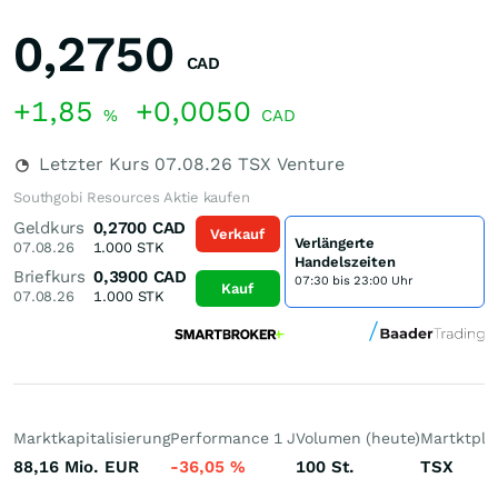
0,2750
CAD
+1,85
+0,0050
%
CAD
Letzter Kurs
07.08.26
TSX Venture
Southgobi Resources Aktie kaufen
Geldkurs
0,2700
CAD
Verkauf
Verlängerte
07.08.26
1.000
STK
Handelszeiten
Briefkurs
0,3900
CAD
07:30 bis 23:00 Uhr
Kauf
07.08.26
1.000
STK
Marktkapitalisierung
Performance 1 J
Volumen (heute)
Martktpla
88,16 Mio.
EUR
-36,05
%
100
St.
TSX