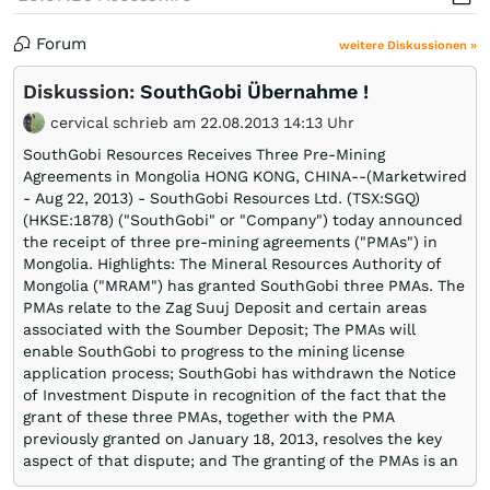
Forum
weitere Diskussionen »
Diskussion:
SouthGobi Übernahme !
cervical schrieb am 22.08.2013 14:13 Uhr
SouthGobi Resources Receives Three Pre-Mining
Agreements in Mongolia HONG KONG, CHINA--(Marketwired
- Aug 22, 2013) - SouthGobi Resources Ltd. (TSX:SGQ)
(HKSE:1878) ("SouthGobi" or "Company") today announced
the receipt of three pre-mining agreements ("PMAs") in
Mongolia. Highlights: The Mineral Resources Authority of
Mongolia ("MRAM") has granted SouthGobi three PMAs. The
PMAs relate to the Zag Suuj Deposit and certain areas
associated with the Soumber Deposit; The PMAs will
enable SouthGobi to progress to the mining license
application process; SouthGobi has withdrawn the Notice
of Investment Dispute in recognition of the fact that the
grant of these three PMAs, together with the PMA
previously granted on January 18, 2013, resolves the key
aspect of that dispute; and The granting of the PMAs is an
important step for SouthGobi, and signals its improving