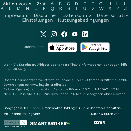
Aktien von A - Z:
#
A
B
C
D
E
F
G
H
I
J
K
L
M
N
O
P
Q
R
S
T
U
V
W
X
Y
Z
Impressum
Disclaimer
Datenschutz
Datenschutz-
Einstellungen
Nutzungsbedingungen
Unsere Apps:
Wenn Sie Kursdaten, Widgets oder andere Finanzinformationen benötigen, hilft
Ihnen
ARIVA
gerne.
Unsere User schätzen wallstreet-online.de: 4.8 von 5 Sternen ermittelt aus 285
Bewertungen bei www.kagels-trading.de
Zeitverzögerung der Kursdaten: Deutsche Börsen +15 Min. NASDAQ +15 Min.
NYSE +20 Min. AMEX +20 Min. Dow Jones +15 Min. Alle Angaben ohne Gewähr.
Copyright © 1998-2026 Smartbroker Holding AG - Alle Rechte vorbehalten.
Mit Unterstützung von:
Daten & Kurse von: