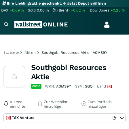
🎁 Ihre Lieblingsaktie geschenkt.
→ Jetzt Depot eröffnen
DAX
+0,69
%
Gold
0,00
%
Öl (Brent)
+0,02
%
Dow Jones
+0,25
%
Aktien
Southgobi Resources Aktie | A0MS9Y
Startseite
Southgobi Resources
Aktie
Aktie
WKN:
A0MS9Y
SYM:
SGQ
Land
Alarme
Zur Watchlist
Zum Portfolio
einrichten
hinzufügen
hinzufügen
TSX Venture