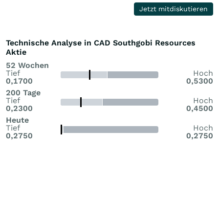
relationship with key stakeholders in Mongolia. Three PMAs
Jetzt mitdiskutieren
have been approved and signed by the Company's wholly-
owned Mongolian subsidiary, SouthGobi Sands LLC, and
MRAM effective August 14, 2013. The PMAs relate to three
Technische Analyse in CAD Southgobi Resources
mineral exploration licenses held by …
Aktie
52 Wochen
Tief
Hoch
0,1700
0,5300
200 Tage
Tief
Hoch
0,2300
0,4500
Heute
Tief
Hoch
0,2750
0,2750