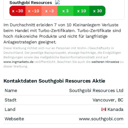
Southgobi Resources
x -30
x -10
x -3
x 3
x 10
x 30
Im Durchschnitt erleiden 7 von 10 Kleinanlegern Verluste
beim Handel mit Turbo-Zertifikaten. Turbo-Zertifikate sind
hoch risikoreiche Produkte und nicht für langfristige
Anlagestrategien geeignet.
Diese Werbung richtet sich nur an Personen mit Wohn-/Geschäftssitz in
Deutschland. Der jeweilige Basisprospekt, etwaige Nachträge, die Endgültigen
Bedingungen sowie das maßgebliche Basisinformationsblatt sind auf
www.ingmarkets.de
veröffentlicht. Beachten Sie auch die
weiteren Hinweise
zu
dieser Werbung.
Kontaktdaten Southgobi Resources Aktie
Name
Southgobi Resources Ltd
Stadt
Vancouver, BC
Land
Kanada
Webseite
www.southgobi.com