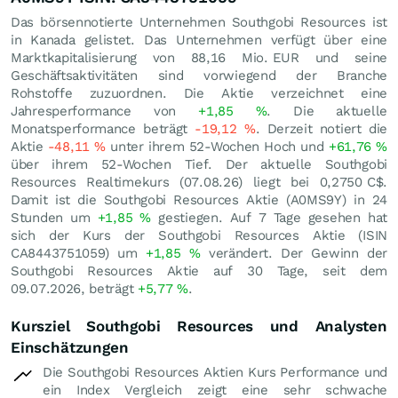
Das börsennotierte Unternehmen Southgobi Resources ist
in Kanada gelistet. Das Unternehmen verfügt über eine
Marktkapitalisierung von 88,16 Mio.
EUR
und seine
Geschäftsaktivitäten sind vorwiegend der Branche
Rohstoffe zuzuordnen. Die Aktie verzeichnet eine
Jahresperformance von
+1,85
%
. Die aktuelle
Monatsperformance beträgt
-19,12
%
. Derzeit notiert die
Aktie
-48,11
%
unter ihrem 52-Wochen Hoch und
+61,76
%
über ihrem 52-Wochen Tief. Der aktuelle Southgobi
Resources Realtimekurs (
07.08.26
) liegt bei 0,2750
C$
.
Damit ist die Southgobi Resources Aktie (A0MS9Y) in 24
Stunden um
+1,85
%
gestiegen. Auf 7 Tage gesehen hat
sich der Kurs der Southgobi Resources Aktie (ISIN
CA8443751059) um
+1,85
%
verändert. Der Gewinn der
Southgobi Resources Aktie auf 30 Tage, seit dem
09.07.2026, beträgt
+5,77
%
.
Kursziel Southgobi Resources und Analysten
Einschätzungen
Die Southgobi Resources Aktien Kurs Performance und
ein Index Vergleich zeigt eine sehr schwache