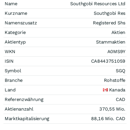
Name
Southgobi Resources Ltd
Kurzname
Southgobi Res
Namenszusatz
Registered Shs
Kategorie
Aktien
Aktientyp
Stammaktien
WKN
A0MS9Y
ISIN
CA8443751059
Symbol
SGQ
Branche
Rohstoffe
Land
Kanada
Referenzwährung
CAD
Aktienanzahl
370,55 Mio.
Marktkapitalisierung
88,16 Mio.
CAD