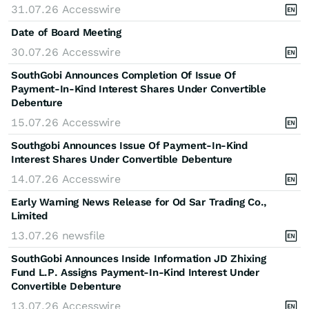
31.07.26
Accesswire
Date of Board Meeting
30.07.26
Accesswire
SouthGobi Announces Completion Of Issue Of
Payment-In-Kind Interest Shares Under Convertible
Debenture
15.07.26
Accesswire
Southgobi Announces Issue Of Payment-In-Kind
Interest Shares Under Convertible Debenture
14.07.26
Accesswire
Early Warning News Release for Od Sar Trading Co.,
Limited
13.07.26
newsfile
SouthGobi Announces Inside Information JD Zhixing
Fund L.P. Assigns Payment-In-Kind Interest Under
Convertible Debenture
13.07.26
Accesswire