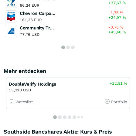
+37,67
%
66,24 EUR
-1,75
%
Chevron Corporation
+24,97
%
161,36 EUR
-0,78
%
Community Trust Bancorp
+45,40
%
77,76 USD
Mehr entdecken
+12,81
%
DoubleVerify Holdings
13,210 USD
Watchlist
Portfolio
Southside Bancshares Aktie: Kurs & Preis