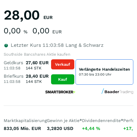
28,00
EUR
0,00
0,00
%
EUR
Letzter Kurs
11:03:58
Lang & Schwarz
Southside Bancshares Aktie kaufen
Geldkurs
27,60
EUR
Verkauf
11:03:58
144
STK
Verlängerte Handelszeiten
07:30 bis 23:00 Uhr
Briefkurs
28,40
EUR
Kauf
11:03:58
144
STK
Marktkapitalisierung
Gewinn je Aktie
*
Dividendenrendite
*
Perfo
833,05 Mio.
EUR
3,2820
USD
+4,44
%
+17,