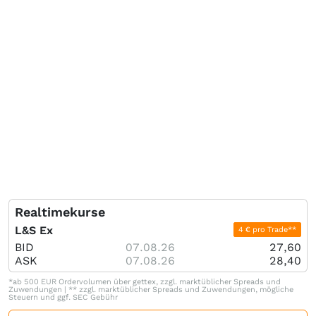
Realtimekurse
L&S Ex
4 € pro Trade**
BID
07.08.26
27,60
ASK
07.08.26
28,40
*ab 500 EUR Ordervolumen über gettex, zzgl. marktüblicher Spreads und
Zuwendungen | ** zzgl. marktüblicher Spreads und Zuwendungen, mögliche
Steuern und ggf. SEC Gebühr