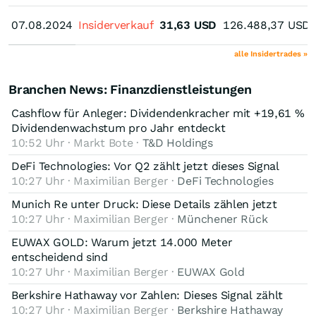
07.08.2024
07.08.2024
Insiderverkauf
31,63
USD
126.488,37
USD
alle Insidertrades »
Branchen News: Finanzdienstleistungen
Cashflow für Anleger: Dividendenkracher mit +19,61 %
Dividendenwachstum pro Jahr entdeckt
10:52 Uhr · Markt Bote ·
T&D Holdings
DeFi Technologies: Vor Q2 zählt jetzt dieses Signal
10:27 Uhr · Maximilian Berger ·
DeFi Technologies
Munich Re unter Druck: Diese Details zählen jetzt
10:27 Uhr · Maximilian Berger ·
Münchener Rück
EUWAX GOLD: Warum jetzt 14.000 Meter
entscheidend sind
10:27 Uhr · Maximilian Berger ·
EUWAX Gold
Berkshire Hathaway vor Zahlen: Dieses Signal zählt
10:27 Uhr · Maximilian Berger ·
Berkshire Hathaway