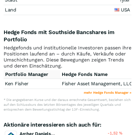
Land
USA
Hedge Fonds mit Southside Bancshares im
Portfolio
Hedgefonds und institutionelle Investoren passen ihre
Positionen laufend an – durch Käufe, Verkäufe oder
Umschichtungen. Diese Bewegungen zeigen Trends
und deren Einschätzung.
Portfolio Manager
Hedge Fonds Name
Ken Fisher
Fisher Asset Management, LLC
mehr Hedge Fonds Manager »
* Die angegebenen Kurse und der daraus errechnete Gesamtwert, beziehen sich
auf den Schlusskurs des letzten Börsentages des jeweiligen Quartals und
entsprechen dem Bewertungsstichtag der 13F-Einreichung.
Aktionäre interessieren sich auch für:
-1,52
%
Archer Daniels Midland Company