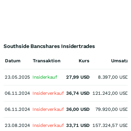
Southside Bancshares Insidertrades
Datum
Transaktion
Kurs
Umsatz
23.05.2025
23.05.2025
Insiderkauf
27,99
USD
8.397,00
USD
06.11.2024
06.11.2024
Insiderverkauf
36,74
USD
121.242,00
USD
06.11.2024
06.11.2024
Insiderverkauf
36,00
USD
79.920,00
USD
23.08.2024
23.08.2024
Insiderverkauf
33,71
USD
157.324,57
USD