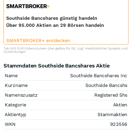
Southside Bancshares günstig handeln
Über 95.000 Aktien an 29 Börsen handeln
SMARTBROKER+ entdecken
*ab 500 EUR Ordervolumen über gettex für 0€, zzgl. marktüblicher Spreads und
Zuwendungen
Stammdaten Southside Bancshares Aktie
Name
Southside Bancshares Inc
Kurzname
Southside Bancshs
Namenszusatz
Registered Shs
Kategorie
Aktien
Aktientyp
Stammaktien
WKN
923556