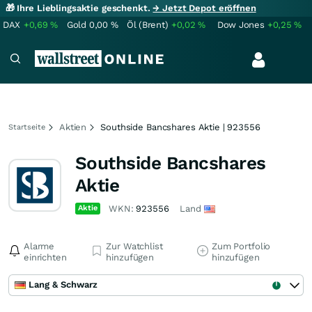
🎁 Ihre Lieblingsaktie geschenkt.
→ Jetzt Depot eröffnen
DAX
+0,69
%
Gold
0,00
%
Öl (Brent)
+0,02
%
Dow Jones
+0,25
%
Aktien
Southside Bancshares Aktie | 923556
Startseite
Southside Bancshares
Aktie
Aktie
WKN:
923556
Land
Alarme
Zur Watchlist
Zum Portfolio
einrichten
hinzufügen
hinzufügen
Lang & Schwarz