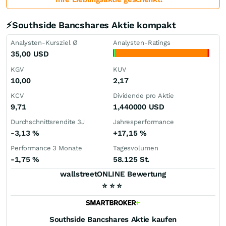
⚡Southside Bancshares Aktie kompakt
Analysten-Kursziel Ø
Analysten-Ratings
35,00
USD
KGV
KUV
10,00
2,17
KCV
Dividende pro Aktie
9,71
1,440000
USD
Durchschnittsrendite 3J
Jahresperformance
-3,13
%
+17,15
%
Performance 3 Monate
Tagesvolumen
-1,75
%
58.125 St.
wallstreetONLINE Bewertung
⭐
⭐
⭐
Southside Bancshares
Aktie kaufen