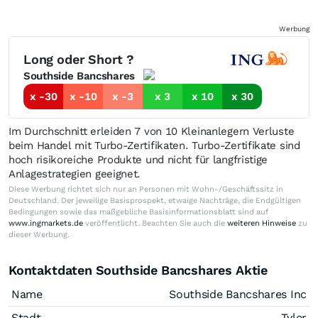
Werbung
Long oder Short ?
Southside Bancshares
x -30
x -10
x -3
x 3
x 10
x 30
Im Durchschnitt erleiden 7 von 10 Kleinanlegern Verluste
beim Handel mit Turbo-Zertifikaten. Turbo-Zertifikate sind
hoch risikoreiche Produkte und nicht für langfristige
Anlagestrategien geeignet.
Diese Werbung richtet sich nur an Personen mit Wohn-/Geschäftssitz in
Deutschland. Der jeweilige Basisprospekt, etwaige Nachträge, die Endgültigen
Bedingungen sowie das maßgebliche Basisinformationsblatt sind auf
www.ingmarkets.de
veröffentlicht. Beachten Sie auch die
weiteren Hinweise
zu
dieser Werbung.
Kontaktdaten Southside Bancshares Aktie
Name
Southside Bancshares Inc
Stadt
Tyler