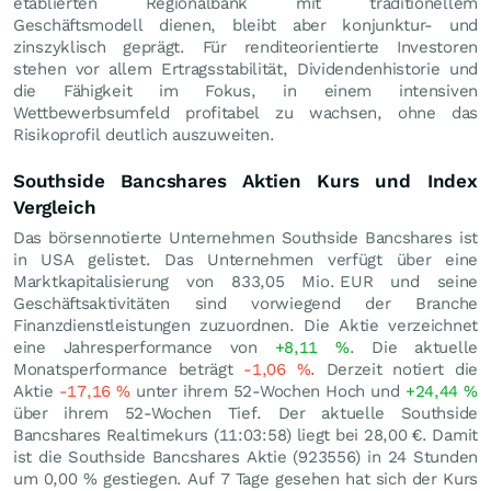
etablierten Regionalbank mit traditionellem
Geschäftsmodell dienen, bleibt aber konjunktur- und
zinszyklisch geprägt. Für renditeorientierte Investoren
stehen vor allem Ertragsstabilität, Dividendenhistorie und
die Fähigkeit im Fokus, in einem intensiven
Wettbewerbsumfeld profitabel zu wachsen, ohne das
Risikoprofil deutlich auszuweiten.
Southside Bancshares Aktien Kurs und Index
Vergleich
Das börsennotierte Unternehmen Southside Bancshares ist
in USA gelistet. Das Unternehmen verfügt über eine
Marktkapitalisierung von 833,05 Mio.
EUR
und seine
Geschäftsaktivitäten sind vorwiegend der Branche
Finanzdienstleistungen zuzuordnen. Die Aktie verzeichnet
eine Jahresperformance von
+8,11
%
. Die aktuelle
Monatsperformance beträgt
-1,06
%
. Derzeit notiert die
Aktie
-17,16
%
unter ihrem 52-Wochen Hoch und
+24,44
%
über ihrem 52-Wochen Tief. Der aktuelle Southside
Bancshares Realtimekurs (11:03:58) liegt bei 28,00
€
. Damit
ist die Southside Bancshares Aktie (923556) in 24 Stunden
um
0,00
%
gestiegen. Auf 7 Tage gesehen hat sich der Kurs