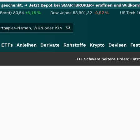
ie geschenkt.
→ Jetzt Depot bei SMARTBROKER+ eröffnen und Willkom
(Brent)
83,54
+5,15
%
Dow Jones
53.901,32
-0,92
%
US Tech 1
ETFs
Anleihen
Derivate
Rohstoffe
Krypto
Devisen
Fest
+++
Schwere Seltene Erden: Entsteht hier d