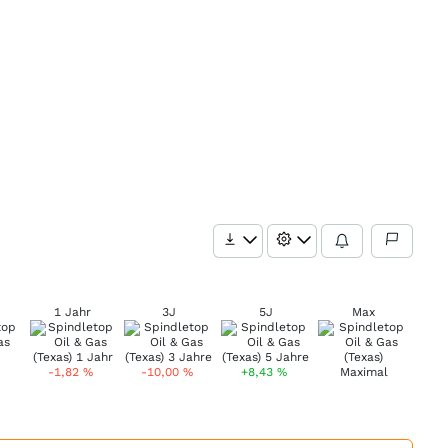
1 Jahr
3J
5J
Max
-1,82
%
-10,00
%
+8,43
%