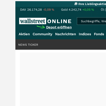
🎁 Ihre Lieblingsakt
DAX
26.174,28
-0,09
%
Gold
4.242,74
+0,05
%
Öl 
Depot eröffnen
Aktien
Community
Nachrichten
Indizes
Fonds
NEWS TICKER