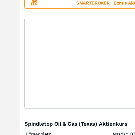
🎁
SMARTBROKER+ Bonus Aktion
Spindletop Oil & Gas (Texas) Aktienkurs
Börsenplatz
Nasdaq O