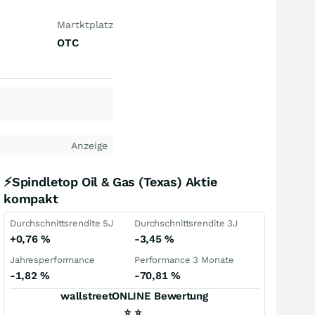
Martktplatz
OTC
Anzeige
⚡Spindletop Oil & Gas (Texas) Aktie
kompakt
Durchschnittsrendite 5J
Durchschnittsrendite 3J
+0,76
%
-3,45
%
Jahresperformance
Performance 3 Monate
-1,82
%
-70,81
%
wallstreetONLINE Bewertung
⭐
⭐