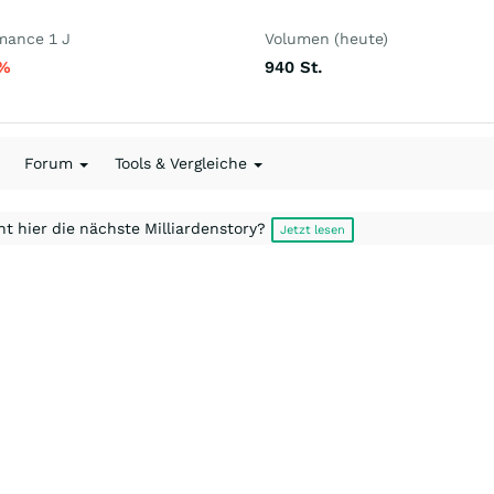
mance 1 J
Volumen (heute)
%
940
St.
Forum
Tools & Vergleiche
t hier die nächste Milliardenstory?
Jetzt lesen