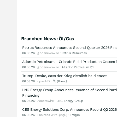
Branchen News: Öl/Gas
Petrus Resources Announces Second Quarter 2026 Fina
06.08.26
· globenewswire ·
Petrus Resources
Atlantic Petroleum – Orlando Field Production Ceases
06.08.26
· globenewswire ·
Atlantic Petroleum P/F
Trump: Denke, dass der Krieg ziemlich bald endet
06.08.26
· dpa-AFX ·
Öl (Brent)
LNG Energy Group Announces Issuance of Second Partia
Financing
06.08.26
· Accesswire ·
LNG Energy Group
CES Energy Solutions Corp. Announces Record Q2 2026 
06.08.26
· Business Wire (engl.) ·
Erdgas