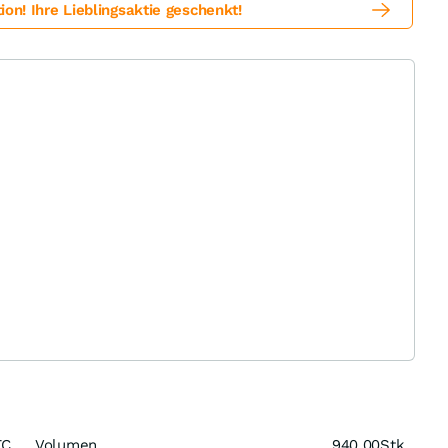
! Ihre Lieblingsaktie geschenkt!
TC
Volumen
940,00
Stk.