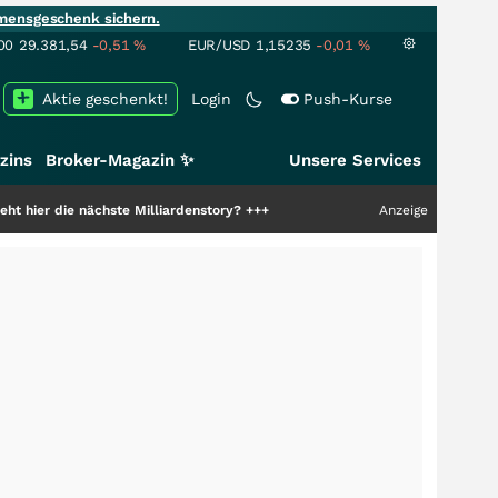
mensgeschenk sichern.
00
29.381,54
-0,51
%
EUR/USD
1,15235
-0,01
%
Aktie geschenkt!
Login
Push-Kurse
zins
Broker-Magazin ✨
Unsere Services
ie nächste Milliardenstory?
+++
Anzeige