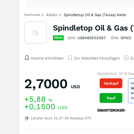
Aktien
Spindletop Oil & Gas (Texas) Aktie
Startseite
Spindletop Oil & Gas (
Aktie
ISIN:
US8485502087
SYM:
SPND
Alarme einrichten
Zur Watchlist hinzufügen
Zu
Spindletop Oil & Ga
2,7000
Verkauf
H
USD
V
M
+5,88
Kauf
N
%
+0,1500
USD
Letzter Kurs
31.07.26
Nasdaq OTC