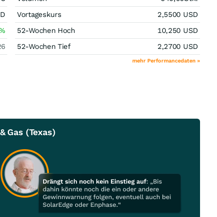
SD
Vortageskurs
2,5500
USD
%
52-Wochen Hoch
10,250
USD
26
52-Wochen Tief
2,2700
USD
mehr Performancedaten »
 & Gas (Texas)