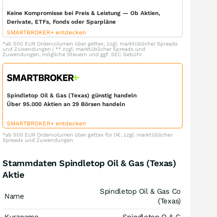
Keine Kompromisse bei Preis & Leistung — Ob Aktien,
Derivate, ETFs, Fonds oder Sparpläne
SMARTBROKER+ entdecken
*ab 500 EUR Ordervolumen über gettex, zzgl. marktüblicher Spreads
und Zuwendungen | ** zzgl. marktüblicher Spreads und
Zuwendungen, mögliche Steuern und ggf. SEC Gebühr
Spindletop Oil & Gas (Texas) günstig handeln
Über 95.000 Aktien an 29 Börsen handeln
SMARTBROKER+ entdecken
*ab 500 EUR Ordervolumen über gettex für 0€, zzgl. marktüblicher
Spreads und Zuwendungen
Stammdaten Spindletop Oil & Gas (Texas)
Aktie
Spindletop Oil & Gas Co
Name
(Texas)
Kurzname
Spindletop O & G