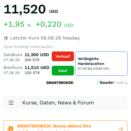
11,520
USD
+1,95
+0,220
%
USD
Letzter Kurs
08.08.26
Nasdaq
Spok Holdings Aktie kaufen
Geldkurs
11,500
USD
Verkauf
Verlängerte
07.08.26
200
STK
Handelszeiten
Briefkurs
11,510
USD
07:30 bis 23:00 Uhr
Kauf
07.08.26
100
STK
Kurse, Daten, News & Forum
SMARTBROKER+ Bonus Aktion! Ihre
🎁