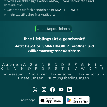
✅ verlagsunabhängige Partner ARIVA, FinanzNachrichten und
BörsenNews
✅ Jederzeit einfach handeln beim
SMARTBROKER+
✅ mehr als 25 Jahre Marktpräsenz
Jetzt Depot sichern
Ihre Lieblingsaktie geschenkt!
Jetzt Depot bei SMARTBROKER+ eröffnen und
Willkommensgeschenk sichern.
Aktien von A - Z:
#
A
B
C
D
E
F
G
H
I
J
K
L
M
N
O
P
Q
R
S
T
U
V
W
X
Y
Z
Impressum
Disclaimer
Datenschutz
Datenschutz-
Einstellungen
Nutzungsbedingungen
Unsere Apps: