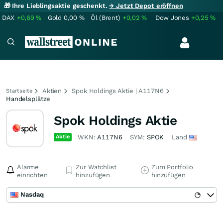
🎁 Ihre Lieblingsaktie geschenkt.
→ Jetzt Depot eröffnen
DAX
+0,69
%
Gold
0,00
%
Öl (Brent)
+0,02
%
Dow Jones
+0,25
%
Aktien
Spok Holdings Aktie | A117N6
Startseite
Handelsplätze
Spok Holdings Aktie
Aktie
WKN:
A117N6
SYM:
SPOK
Land
Alarme
Zur Watchlist
Zum Portfolio
einrichten
hinzufügen
hinzufügen
Nasdaq