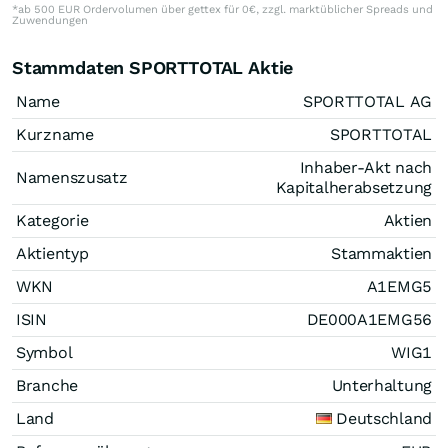
*ab 500 EUR Ordervolumen über gettex für 0€, zzgl. marktüblicher Spreads und
Zuwendungen
Stammdaten SPORTTOTAL Aktie
Name
SPORTTOTAL AG
Kurzname
SPORTTOTAL
Inhaber-Akt nach
Namenszusatz
Kapitalherabsetzung
Kategorie
Aktien
Aktientyp
Stammaktien
WKN
A1EMG5
ISIN
DE000A1EMG56
Symbol
WIG1
Branche
Unterhaltung
Land
Deutschland