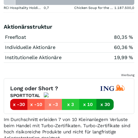
RCI Hospitality Holdings
0,7
Chicken Soup for the Soul Entertainment Registered (A)
1.187.500,0
Aktionärsstruktur
Freefloat
80,35 %
Individuelle Aktionäre
60,36 %
Institutionelle Aktionäre
19,99 %
Werbung
Long oder Short ?
SPORTTOTAL
x -30
x -10
x -3
x 3
x 10
x 30
Im Durchschnitt erleiden 7 von 10 Kleinanlegern Verluste
beim Handel mit Turbo-Zertifikaten. Turbo-Zertifikate sind
hoch risikoreiche Produkte und nicht für langfristige
Anlagestrategien geeignet.