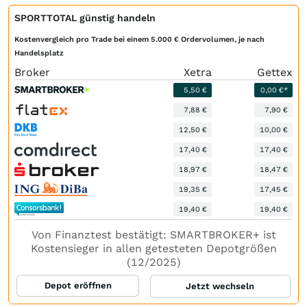
SPORTTOTAL günstig handeln
Kostenvergleich pro Trade bei einem 5.000 € Ordervolumen, je nach
Handelsplatz
Broker
Xetra
Gettex
5,50 €
0,00 €*
7,88 €
7,90 €
12,50 €
10,00 €
17,40 €
17,40 €
18,97 €
18,47 €
19,35 €
17,45 €
19,40 €
19,40 €
Von Finanztest bestätigt: SMARTBROKER+ ist
Kostensieger in allen getesteten Depotgrößen
(12/2025)
Depot eröffnen
Jetzt wechseln