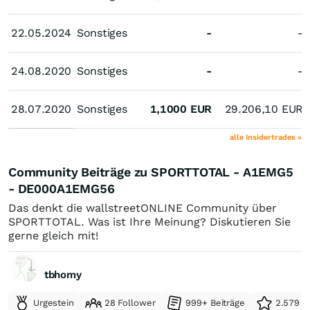
22.05.2024
22.05.2024
Sonstiges
-
-
24.08.2020
24.08.2020
Sonstiges
-
-
28.07.2020
28.07.2020
Sonstiges
1,1000
EUR
29.206,10
EUR
alle Insidertrades »
Community Beiträge zu SPORTTOTAL - A1EMG5
- DE000A1EMG56
Das denkt die wallstreetONLINE Community über
SPORTTOTAL. Was ist Ihre Meinung? Diskutieren Sie
gerne gleich mit!
tbhomy
Urgestein
28 Follower
999+ Beiträge
2.579 e