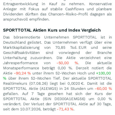
Ertragsentwicklung in Kauf zu nehmen. Konservative
Anleger mit Fokus auf stabile Cashflows und planbare
Dividenden dürften das Chancen-Risiko-Profil dagegen als
anspruchsvoll empfinden.
SPORTTOTAL Aktien Kurs und Index Vergleich
Das börsennotierte Unternehmen SPORTTOTAL ist in
Deutschland gelistet. Das Unternehmen verfügt über eine
Marktkapitalisierung von 70,85 Tsd.
EUR
und seine
Geschäftsaktivitäten sind vorwiegend der Branche
Unterhaltung zuzuordnen. Die Aktie verzeichnet eine
Jahresperformance von
-50,00
%
. Die aktuelle
Monatsperformance beträgt
0,00
%
. Derzeit notiert die
Aktie
-90,24
%
unter ihrem 52-Wochen Hoch und
+100,00
%
über ihrem 52-Wochen Tief. Der aktuelle SPORTTOTAL
Realtimekurs (
07.08.26
) liegt bei 0,0020
€
. Damit ist die
SPORTTOTAL Aktie (A1EMG5) in 24 Stunden um
-60,00
%
gefallen. Auf 7 Tage gesehen hat sich der Kurs der
SPORTTOTAL Aktie (ISIN DE000A1EMG56) um
0,00
%
verändert. Der Verlust der SPORTTOTAL Aktie auf 30 Tage,
seit dem 10.07.2026, beträgt
-71,43
%
.