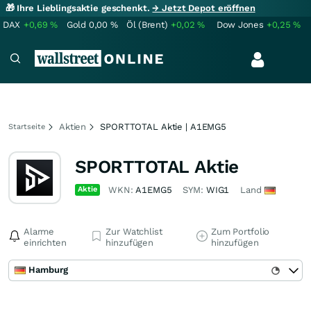
🎁 Ihre Lieblingsaktie geschenkt.
→ Jetzt Depot eröffnen
DAX
+0,69
%
Gold
0,00
%
Öl (Brent)
+0,02
%
Dow Jones
+0,25
%
Aktien
SPORTTOTAL Aktie | A1EMG5
Startseite
SPORTTOTAL Aktie
Aktie
WKN:
A1EMG5
SYM:
WIG1
Land
Alarme
Zur Watchlist
Zum Portfolio
einrichten
hinzufügen
hinzufügen
Hamburg