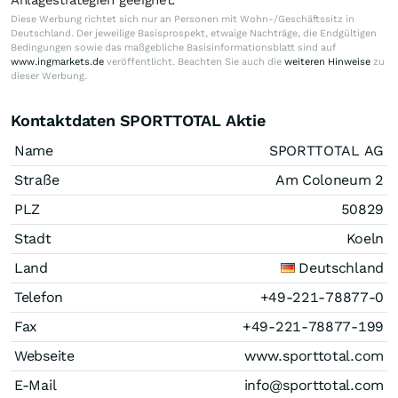
Diese Werbung richtet sich nur an Personen mit Wohn-/Geschäftssitz in
Deutschland. Der jeweilige Basisprospekt, etwaige Nachträge, die Endgültigen
Bedingungen sowie das maßgebliche Basisinformationsblatt sind auf
www.ingmarkets.de
veröffentlicht. Beachten Sie auch die
weiteren Hinweise
zu
dieser Werbung.
Kontaktdaten SPORTTOTAL Aktie
Name
SPORTTOTAL AG
Straße
Am Coloneum 2
PLZ
50829
Stadt
Koeln
Land
Deutschland
Telefon
+49-221-78877-0
Fax
+49-221-78877-199
Webseite
www.sporttotal.com
E-Mail
info@sporttotal.com