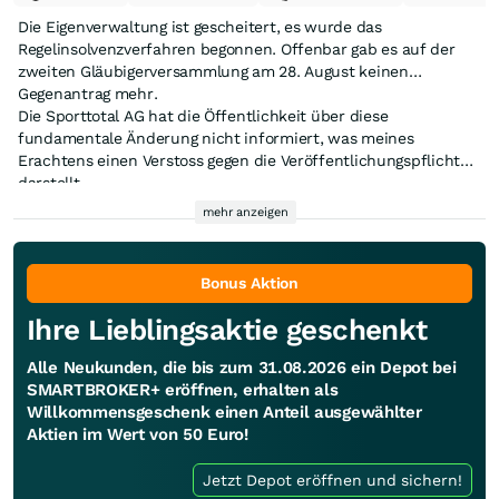
Die Eigenverwaltung ist gescheitert, es wurde das
Regelinsolvenzverfahren begonnen. Offenbar gab es auf der
zweiten Gläubigerversammlung am 28. August keinen
Gegenantrag mehr.
Die Sporttotal AG hat die Öffentlichkeit über diese
fundamentale Änderung nicht informiert, was meines
Erachtens einen Verstoss gegen die Veröffentlichungspflichten
darstellt.
Amtsgericht Köln, Aktenzeichen: 70k IN 104/25 In dem
Insolvenzverfahren über das Vermögen der im Handelsregister
mehr anzeigen
des Amtsgerichts Köln unter HRB 41998 eingetragenen
SPORTTOTAL AG, Industriestraße 33, 53359 Rheinbach,
gesetzlich vertreten durch den Vorstand Herrn Oliver
12.08.2025
70k IN
Köln
SPORTTOTAL
Rheinbach
Köln, HRB
Bonus Aktion
Grodowski, Bernkasteler Straße 10, 53175 Bonn und Herrn
104/25
AG
41998
Ihre Lieblingsaktie geschenkt
Peter Marc Rudolf Lauterbach, Am Klausenberg 1, 51109 Köln
Verfahrensbevollmächtigte: Rechtsanwälte Rödl GmbH
Siehe www.insolvenzbekanntmachungen.de
Alle Neukunden, die bis zum 31.08.2026 ein Depot bei
Rechtsanwaltsgesellschaft Steuerberatungsgesellschaft, Im
SMARTBROKER+ eröffnen, erhalten als
Zollhafen 18, 50678 Köln wird die Anordnung der
Willkommensgeschenk einen Anteil ausgewählter
Eigenverwaltung auf Antrag der Gläubigerversammlung vom
Aktien im Wert von 50 Euro!
30.07.2025 aufgehoben, § 272 Abs. 1 Nr. 1 InsO. Zum
Insolvenzverwalter wird ernannt Joscha Stothfang,...etc.
Jetzt Depot eröffnen und sichern!