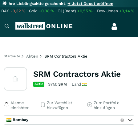
🎁 Ihre Lieblingsaktie geschenkt.
→ Jetzt Depot eröffnen
DAX
-0,32
%
Gold
+0,38
%
Öl (Brent)
+0,55
%
Dow Jones
+0,14
%
Aktien
SRM Contractors Aktie
Startseite
SRM Contractors Aktie
Aktie
SYM:
SRM
Land
Alarme
Zur Watchlist
Zum Portfolio
einrichten
hinzufügen
hinzufügen
Bombay