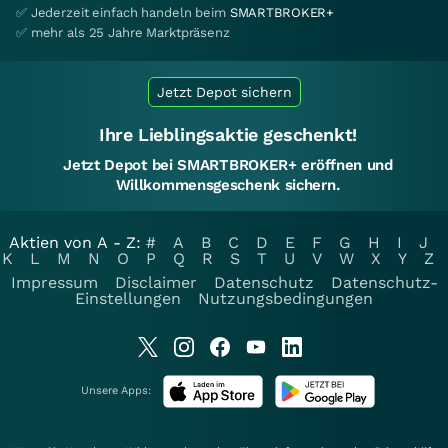
✅ Jederzeit einfach handeln beim
SMARTBROKER+
✅ mehr als 25 Jahre Marktpräsenz
Jetzt Depot sichern
Ihre Lieblingsaktie geschenkt!
Jetzt Depot bei SMARTBROKER+ eröffnen und
Willkommensgeschenk sichern.
Aktien von A - Z:
#
A
B
C
D
E
F
G
H
I
J
K
L
M
N
O
P
Q
R
S
T
U
V
W
X
Y
Z
Impressum
Disclaimer
Datenschutz
Datenschutz-
Einstellungen
Nutzungsbedingungen
Unsere Apps: