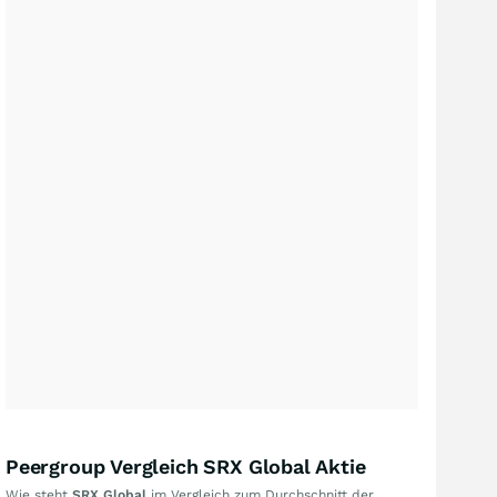
Peergroup Vergleich SRX Global Aktie
Wie steht
SRX Global
im Vergleich zum Durchschnitt der