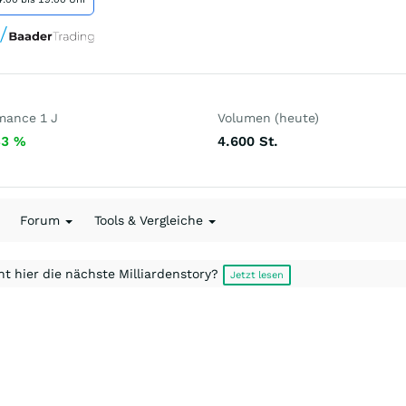
mance 1 J
Volumen (heute)
33
%
4.600
St.
Forum
Tools & Vergleiche
t hier die nächste Milliardenstory?
Jetzt lesen