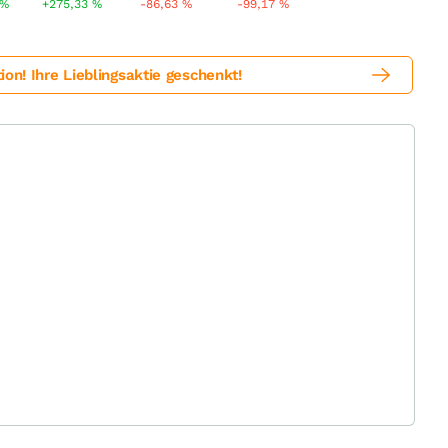
%
+275,33
%
-86,63
%
-99,17
%
! Ihre Lieblingsaktie geschenkt!