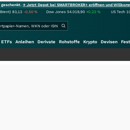
ie geschenkt.
→ Jetzt Depot bei SMARTBROKER+ eröffnen und Willkom
(Brent)
83,12
-0,50
%
Dow Jones
54.019,90
+0,22
%
US Tech 1
ETFs
Anleihen
Derivate
Rohstoffe
Krypto
Devisen
Fest