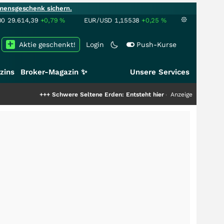
mensgeschenk sichern.
00
29.614,39
+0,79
%
EUR/USD
1,15538
+0,25
%
Aktie geschenkt!
Login
Push-Kurse
zins
Broker-Magazin ✨
Unsere Services
+++
Schwere Seltene Erden: Entsteht hier die nächste Milliardenstory?
Anzeige
++