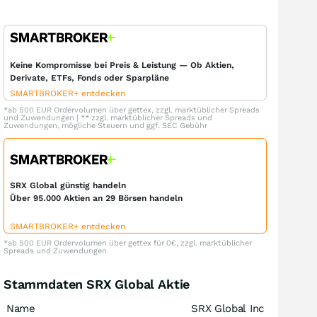
Keine Kompromisse bei Preis & Leistung — Ob Aktien,
Derivate, ETFs, Fonds oder Sparpläne
SMARTBROKER+ entdecken
*ab 500 EUR Ordervolumen über gettex, zzgl. marktüblicher Spreads
und Zuwendungen | ** zzgl. marktüblicher Spreads und
Zuwendungen, mögliche Steuern und ggf. SEC Gebühr
SRX Global günstig handeln
Über 95.000 Aktien an 29 Börsen handeln
SMARTBROKER+ entdecken
*ab 500 EUR Ordervolumen über gettex für 0€, zzgl. marktüblicher
Spreads und Zuwendungen
Stammdaten SRX Global Aktie
Name
SRX Global Inc