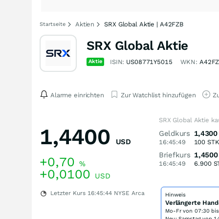
Aktien
SRX Global Aktie | A42FZB
Startseite
SRX Global Aktie
Aktie
ISIN:
US08771Y5015
WKN:
A42F
Alarme einrichten
Zur Watchlist hinzufügen
Zu
SRX Global Aktie k
1,4400
Geldkurs
1,4300
USD
16:45:49
100
ST
Briefkurs
1,4500
+0,70
%
16:45:49
6.900
S
+0,0100
USD
Letzter Kurs
16:45:44
NYSE Arca
Hinweis
Verlängerte Hand
Mo-Fr von
07:30 bi
Neu: Samstag von 14