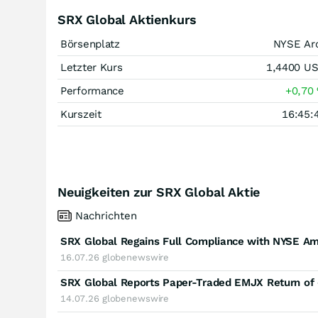
SRX Global Aktienkurs
Börsenplatz
NYSE Ar
Letzter Kurs
1,4400
U
Performance
+0,70
Kurszeit
16:45:
Neuigkeiten zur SRX Global Aktie
Nachrichten
SRX Global Regains Full Compliance with NYSE Ame
16.07.26
globenewswire
SRX Global Reports Paper-Traded EMJX Return of 
14.07.26
globenewswire