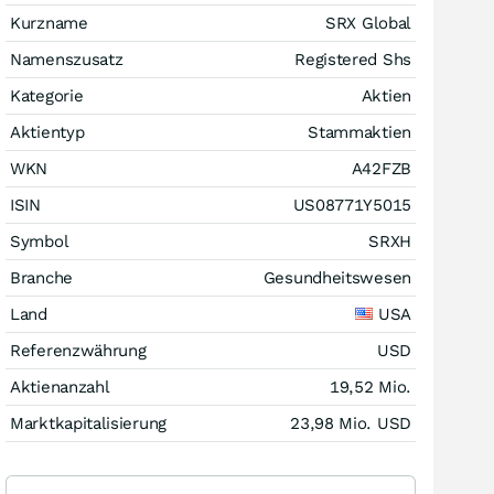
Kurzname
SRX Global
Namenszusatz
Registered Shs
Kategorie
Aktien
Aktientyp
Stammaktien
WKN
A42FZB
ISIN
US08771Y5015
Symbol
SRXH
Branche
Gesundheitswesen
Land
USA
Referenzwährung
USD
Aktienanzahl
19,52 Mio.
Marktkapitalisierung
23,98 Mio.
USD