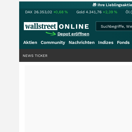
🎁 Ihre Lieblingsakt
DAX
26.353,02
+0,68
%
Gold
4.341,76
+2,39
%
Öl 
Depot eröffnen
Aktien
Community
Nachrichten
Indizes
Fonds
NEWS TICKER