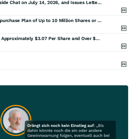
SRX Global Management Team to Host Virtual Fireside Chat on July 14, 2026, and Issues Letter to Shareholders
SRX Global Board of Directors Authorizes Stock Repurchase Plan of Up to 10 Million Shares or Up to 50% of its Shares Outstanding
SRX Global Reports Preliminary Net Asset Value of Approximately $3.07 Per Share and Over $55 Million in Cash and Short-Term Investments(1)