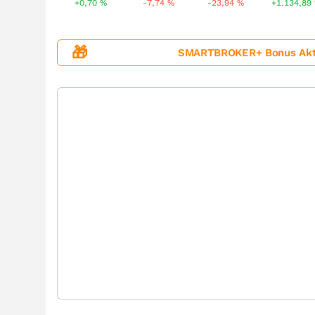
+0,70
%
-7,74
%
-23,94
%
+1.134,89
🎁
SMARTBROKER+ Bonus Aktion