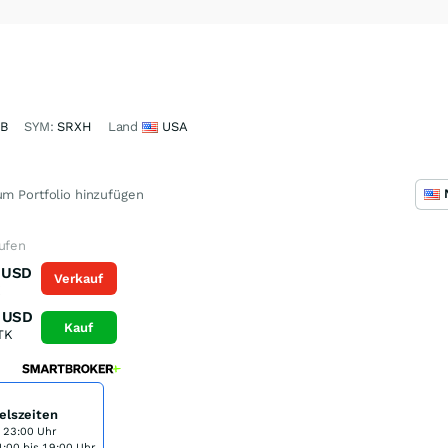
ZB
SYM:
SRXH
Land
USA
m Portfolio hinzufügen
aufen
USD
Verkauf
K
USD
Kauf
TK
elszeiten
s 23:00 Uhr
:00 bis 19:00 Uhr