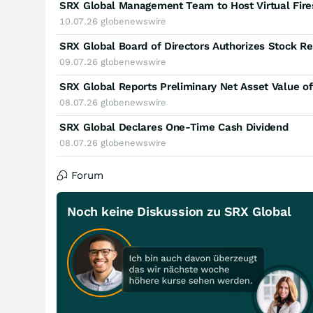
10.07.26
globenewswire
09.07.26
globenewswire
08.07.26
globenewswire
SRX Global Declares One-Time Cash Dividend
08.07.26
globenewswire
Forum
Noch keine Diskussion zu SRX Global