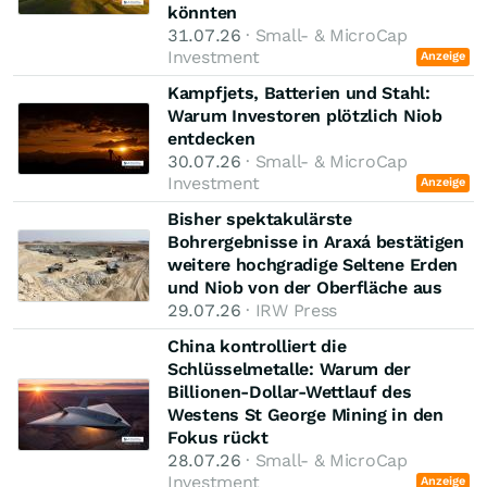
könnten
31.07.26
· Small- & MicroCap
Investment
Anzeige
Kampfjets, Batterien und Stahl:
Warum Investoren plötzlich Niob
entdecken
30.07.26
· Small- & MicroCap
Investment
Anzeige
Bisher spektakulärste
Bohrergebnisse in Araxá bestätigen
weitere hochgradige Seltene Erden
und Niob von der Oberfläche aus
29.07.26
· IRW Press
China kontrolliert die
Schlüsselmetalle: Warum der
Billionen-Dollar-Wettlauf des
Westens St George Mining in den
Fokus rückt
28.07.26
· Small- & MicroCap
Investment
Anzeige