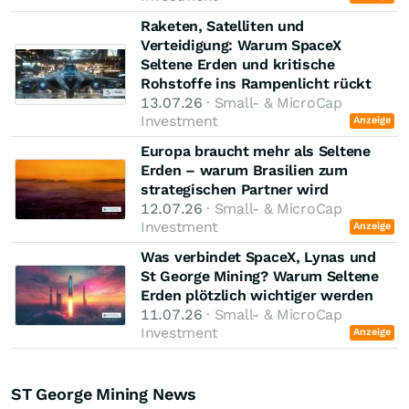
Raketen, Satelliten und
Verteidigung: Warum SpaceX
Seltene Erden und kritische
Rohstoffe ins Rampenlicht rückt
13.07.26
· Small- & MicroCap
Investment
Anzeige
Europa braucht mehr als Seltene
Erden – warum Brasilien zum
strategischen Partner wird
12.07.26
· Small- & MicroCap
Investment
Anzeige
Was verbindet SpaceX, Lynas und
St George Mining? Warum Seltene
Erden plötzlich wichtiger werden
11.07.26
· Small- & MicroCap
Investment
Anzeige
ST George Mining News