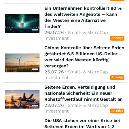
Ein Unternehmen kontrolliert 80 %
des weltweiten Angebots – kann
der Westen eine Alternative
finden?
26.07.26
· Small- & MicroCap
Investment
Anzeige
Chinas Kontrolle über Seltene Erden
gefährdet 6,5 Billionen US-Dollar –
wer wird den Westen künftig
versorgen?
25.07.26
· Small- & MicroCap
Investment
Anzeige
Seltene Erden, Verteidigung und
nationale Sicherheit: Ein neuer
Rohstoffwettlauf nimmt Gestalt an
23.07.26
· Small- & MicroCap
Investment
Anzeige
Die USA stehen vor einer Krise bei
Seltenen Erden im Wert von 1,2