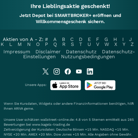
Ihre Lieblingsaktie geschenkt!
Jetzt Depot bei SMARTBROKER+ eröffnen und
Willkommensgeschenk sichern.
Aktien von A - Z:
#
A
B
C
D
E
F
G
H
I
J
K
L
M
N
O
P
Q
R
S
T
U
V
W
X
Y
Z
Impressum
Disclaimer
Datenschutz
Datenschutz-
Einstellungen
Nutzungsbedingungen
Unsere Apps:
Wenn Sie Kursdaten, Widgets oder andere Finanzinformationen benötigen, hilft
Ihnen
ARIVA
gerne.
Unsere User schätzen wallstreet-online.de: 4.8 von 5 Sternen ermittelt aus 285
Bewertungen bei www.kagels-trading.de
Zeitverzögerung der Kursdaten: Deutsche Börsen +15 Min. NASDAQ +15 Min.
NYSE +20 Min. AMEX +20 Min. Dow Jones +15 Min. Alle Angaben ohne Gewähr.