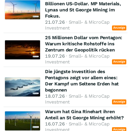
Billionen US-Dollar. MP Materials,
Lynas und St George Mining im
Fokus.
21.07.26
· Small- & MicroCap
Investment
Anzeige
25 Millionen Dollar vom Pentagon:
Warum kritische Rohstoffe ins
Zentrum der Geopolitik rücken
19.07.26
· Small- & MicroCap
Investment
Anzeige
Die jüngste Investition des
Pentagons zeigt vor allem eines:
Der Kampf um Seltene Erden hat
begonnen
18.07.26
· Small- & MicroCap
Investment
Anzeige
Warum hat Gina Rinehart ihren
Anteil an St George Mining erhöht?
16.07.26
· Small- & MicroCap
Investment
Anzeige