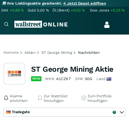
🎁 Ihre Lieblingsaktie geschenkt.
→ Jetzt Depot eröffnen
DAX
+0,69
%
Gold
0,00
%
Öl (Brent)
+0,02
%
Dow Jones
+0,25
%
Aktien
ST George Mining
Nachrichten
Startseite
ST George Mining Aktie
Aktie
WKN:
A1CZK7
SYM:
S0G
Land
Alarme
Zur Watchlist
Zum Portfolio
einrichten
hinzufügen
hinzufügen
Tradegate