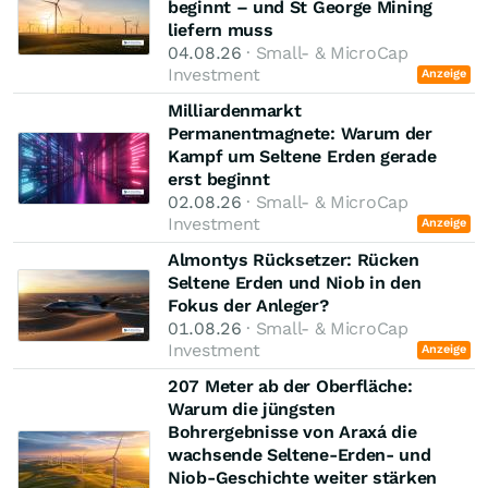
beginnt – und St George Mining
liefern muss
04.08.26
· Small- & MicroCap
Investment
Anzeige
Milliardenmarkt
Permanentmagnete: Warum der
Kampf um Seltene Erden gerade
erst beginnt
02.08.26
· Small- & MicroCap
Investment
Anzeige
Almontys Rücksetzer: Rücken
Seltene Erden und Niob in den
Fokus der Anleger?
01.08.26
· Small- & MicroCap
Investment
Anzeige
207 Meter ab der Oberfläche:
Warum die jüngsten
Bohrergebnisse von Araxá die
wachsende Seltene-Erden- und
Niob-Geschichte weiter stärken