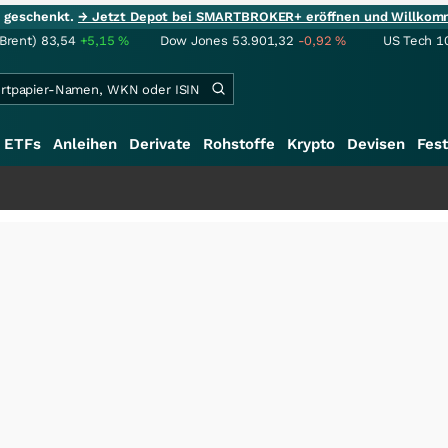
ie geschenkt.
→ Jetzt Depot bei SMARTBROKER+ eröffnen und Willkom
(Brent)
83,54
+5,15
%
Dow Jones
53.901,32
-0,92
%
US Tech 1
ETFs
Anleihen
Derivate
Rohstoffe
Krypto
Devisen
Fest