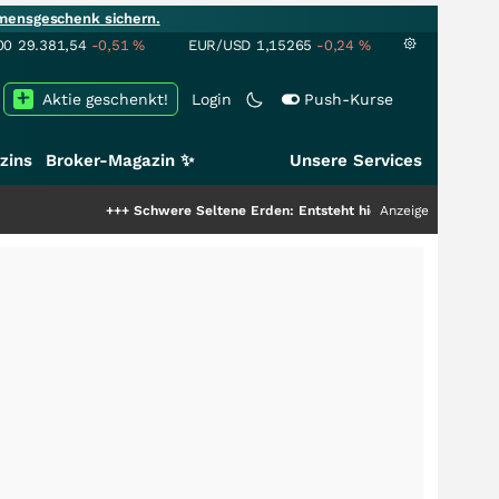
mensgeschenk sichern.
00
29.381,54
-0,51
%
EUR/USD
1,15265
-0,24
%
Aktie geschenkt!
Login
Push-Kurse
zins
Broker-Magazin ✨
Unsere Services
+++
Schwere Seltene Erden: Entsteht hier die nächste Milliardenstory?
Anzeige