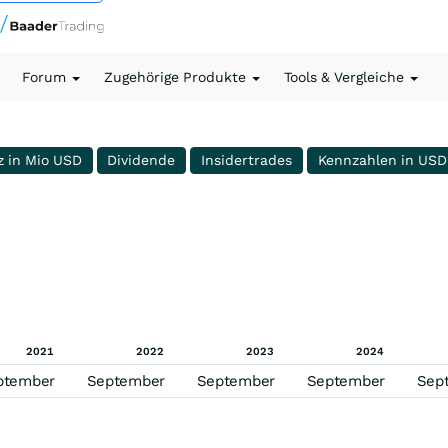
Forum
Zugehörige Produkte
Tools & Vergleiche
z in Mio USD
Dividende
Insidertrades
Kennzahlen in USD
2021
2022
2023
2024
ptember
September
September
September
Sep