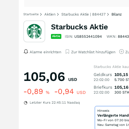
Aktien
Starbucks Aktie | 884437
Bilanz
Startseite
Starbucks Aktie
Aktie
ISIN:
US8552441094
WKN:
8844
Alarme einrichten
Zur Watchlist hinzufügen
Zu
Starbucks Aktie kau
105,06
Geldkurs
105,15
USD
22:02:00
5.700
S
Briefkurs
105,16
-0,89
-0,94
%
USD
22:02:00
300
ST
Letzter Kurs
22:45:11
Nasdaq
Hinweis
Verlängerte Hand
Mo-Fr von
07:30 bi
Neu: Samstag von 14