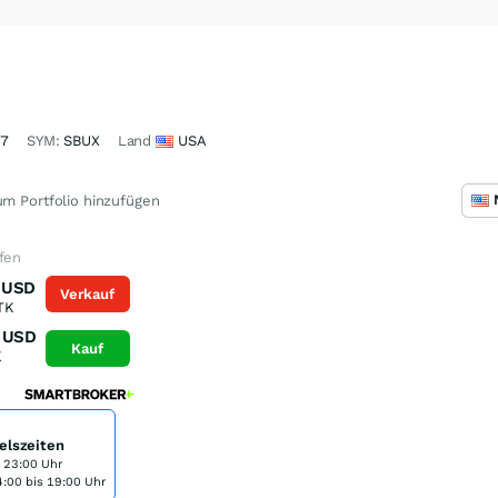
37
SYM:
SBUX
Land
USA
m Portfolio hinzufügen
fen
USD
Verkauf
TK
USD
Kauf
K
elszeiten
s 23:00 Uhr
:00 bis 19:00 Uhr