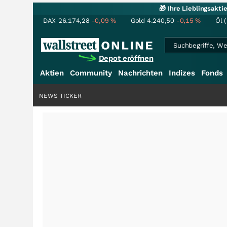
🎁 Ihre Lieblingsakt
DAX
26.174,28
-0,09
%
Gold
4.240,50
-0,15
%
Öl 
Depot eröffnen
Aktien
Community
Nachrichten
Indizes
Fonds
NEWS TICKER