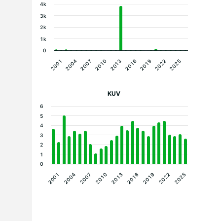
4k
3k
2k
1k
0
2016
2004
2019
2007
2022
2010
2025
2013
2001
KUV
6
5
4
3
2
1
0
2013
2010
2007
2004
2001
2025
2022
2019
2016