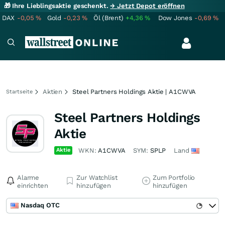
🎁 Ihre Lieblingsaktie geschenkt.
→ Jetzt Depot eröffnen
DAX
-0,05
%
Gold
-0,23
%
Öl (Brent)
+4,36
%
Dow Jones
-0,69
%
Aktien
Steel Partners Holdings Aktie | A1CWVA
Startseite
Steel Partners Holdings
Aktie
Aktie
WKN:
A1CWVA
SYM:
SPLP
Land
Alarme
Zur Watchlist
Zum Portfolio
einrichten
hinzufügen
hinzufügen
Nasdaq OTC