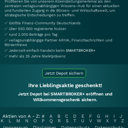
Profitieren Sie von unserem Alleinstellungsmerkmal als den
zentralen verlagsunabhängigen Wissens-Hub für einen aktuellen
und fundierten Zugang in die Börsen- und Wirtschaftswelt, um
strategische Entscheidungen zu treffen.
✅ Größte Finanz-Community Deutschlands
✅ über 550.000 registrierte Nutzer
✅ rund 2.000 Beiträge pro Tag
✅ verlagsunabhängige Partner ARIVA, FinanzNachrichten und
BörsenNews
✅ Jederzeit einfach handeln beim
SMARTBROKER+
✅ mehr als 25 Jahre Marktpräsenz
Jetzt Depot sichern
Ihre Lieblingsaktie geschenkt!
Jetzt Depot bei SMARTBROKER+ eröffnen und
Willkommensgeschenk sichern.
Aktien von A - Z:
#
A
B
C
D
E
F
G
H
I
J
K
L
M
N
O
P
Q
R
S
T
U
V
W
X
Y
Z
Impressum
Disclaimer
Datenschutz
Datenschutz-