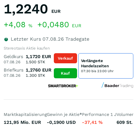
1,2240
EUR
+4,08
+0,0480
%
EUR
Letzter Kurs
07.08.26
Tradegate
Stereotaxis Aktie kaufen
Geldkurs
1,1720
EUR
Verkauf
Verlängerte
07.08.26
1.500
STK
Handelszeiten
Briefkurs
1,2760
EUR
07:30 bis 23:00 Uhr
Kauf
07.08.26
1.300
STK
Marktkapitalisierung
Gewinn je Aktie
*
Performance 1 J
Volumen 
121,95 Mio.
EUR
-0,1900
USD
-37,41
%
609
St.