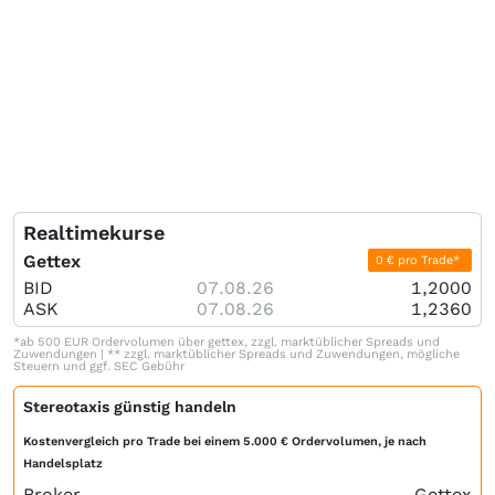
Realtimekurse
Gettex
0 € pro Trade*
BID
07.08.26
1,2000
ASK
07.08.26
1,2360
*ab 500 EUR Ordervolumen über gettex, zzgl. marktüblicher Spreads und
Zuwendungen | ** zzgl. marktüblicher Spreads und Zuwendungen, mögliche
Steuern und ggf. SEC Gebühr
Stereotaxis günstig handeln
Kostenvergleich pro Trade bei einem 5.000 € Ordervolumen, je nach
Handelsplatz
Broker
Gettex