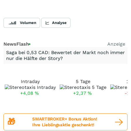
Volumen
Analyse
NewsFlash
Anzeige
Saga bei 0,53 CAD: Bewertet der Markt noch immer
nur die Hälfte der Story?
Intraday
5 Tage
1
+4,08
%
+2,37
%
-2
SMARTBROKER+ Bonus Aktion!
🎁
Ihre Lieblingsaktie geschenkt!