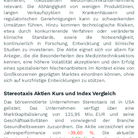
kleineren, fokussierten Medizintechnikunternehmens
relevant. Die Abhängigkeit von wenigen Produktlinien,
langen Verkaufszyklen in Krankenhäusern und
regulatorischen Genehmigungen kann zu schwankenden
Umsätzen führen. Hinzu kommen technologische Risiken,
etwa durch konkurrierende Verfahren oder veränderte
klinische Standards, sowie die Notwendigkeit,
kontinuierlich in Forschung, Entwicklung und klinische
Studien zu investieren. Die Aktie eignet sich vor allem für
Anleger, die die Besonderheiten des Medizintechniksektors
kennen, eine höhere Volatilität akzeptieren und den Erfolg
eines spezialisierten Nischenanbieters im Kontext eines von
Großkonzernen geprägten Marktes einordnen können, ohne
sich auf kurzfristige Entwicklungen zu stützen.
Stereotaxis Aktien Kurs und Index Vergleich
Das börsennotierte Unternehmen Stereotaxis ist in USA
gelistet. Das Unternehmen verfügt über eine
Marktkapitalisierung von 121,95 Mio.
EUR
und seine
Geschäftsaktivitäten sind vorwiegend der Branche
Gesundheitswesen zuzuordnen. Die Aktie verzeichnet eine
Jahresperformance von
-39,60
%
. Die aktuelle