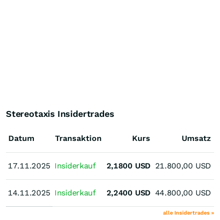
Stereotaxis Insidertrades
Datum
Transaktion
Kurs
Umsatz
17.11.2025
17.11.2025
Insiderkauf
2,1800
USD
21.800,00
USD
P
14.11.2025
14.11.2025
Insiderkauf
2,2400
USD
44.800,00
USD
P
alle Insidertrades »