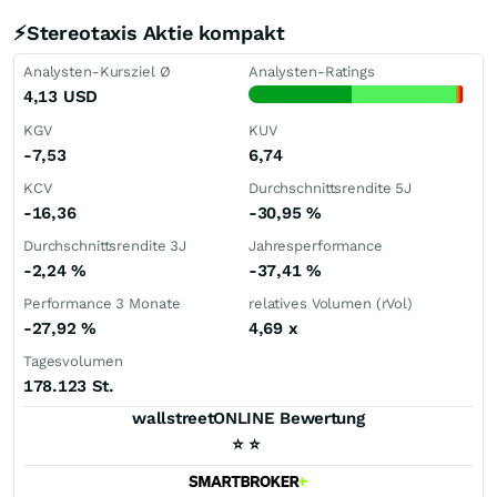
⚡Stereotaxis Aktie kompakt
Analysten-Kursziel Ø
Analysten-Ratings
4,13
USD
KGV
KUV
-7,53
6,74
KCV
Durchschnittsrendite 5J
-16,36
-30,95
%
Durchschnittsrendite 3J
Jahresperformance
-2,24
%
-37,41
%
Performance 3 Monate
relatives Volumen (rVol)
-27,92
%
4,69
x
Tagesvolumen
178.123 St.
wallstreetONLINE Bewertung
⭐
⭐