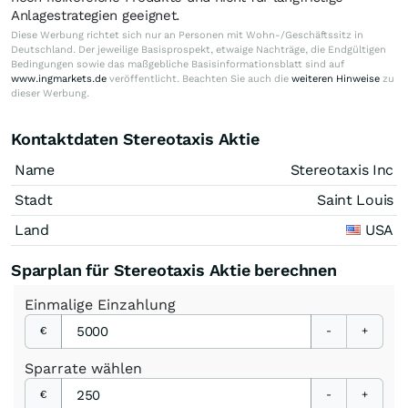
Anlagestrategien geeignet.
Diese Werbung richtet sich nur an Personen mit Wohn-/Geschäftssitz in
Deutschland. Der jeweilige Basisprospekt, etwaige Nachträge, die Endgültigen
Bedingungen sowie das maßgebliche Basisinformationsblatt sind auf
www.ingmarkets.de
veröffentlicht. Beachten Sie auch die
weiteren Hinweise
zu
dieser Werbung.
Kontaktdaten Stereotaxis Aktie
Name
Stereotaxis Inc
Stadt
Saint Louis
Land
USA
Sparplan für Stereotaxis Aktie berechnen
Einmalige
Einzahlung
€
-
+
Sparrate
wählen
€
-
+