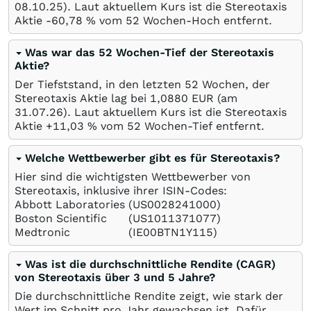
08.10.25
). Laut aktuellem Kurs ist die Stereotaxis
Aktie -60,78
%
vom 52 Wochen-Hoch entfernt.
Was war das 52 Wochen-Tief der Stereotaxis
Aktie?
Der Tiefststand, in den letzten 52 Wochen, der
Stereotaxis Aktie lag bei 1,0880
EUR
(am
31.07.26
). Laut aktuellem Kurs ist die Stereotaxis
Aktie +11,03
%
vom 52 Wochen-Tief entfernt.
Welche Wettbewerber gibt es für Stereotaxis?
Hier sind die wichtigsten Wettbewerber von
Stereotaxis, inklusive ihrer ISIN-Codes:
Abbott Laboratories
(US0028241000)
Boston Scientific
(US1011371077)
Medtronic
(IE00BTN1Y115)
Was ist die durchschnittliche Rendite (CAGR)
von Stereotaxis über 3 und 5 Jahre?
Die durchschnittliche Rendite zeigt, wie stark der
Wert im Schnitt pro Jahr gewachsen ist. Dafür