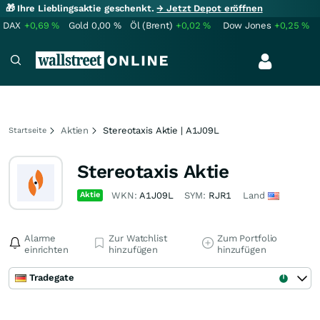
🎁 Ihre Lieblingsaktie geschenkt.
→ Jetzt Depot eröffnen
DAX
+0,69
%
Gold
0,00
%
Öl (Brent)
+0,02
%
Dow Jones
+0,25
%
Aktien
Stereotaxis Aktie | A1J09L
Startseite
Stereotaxis Aktie
Aktie
WKN:
A1J09L
SYM:
RJR1
Land
Alarme
Zur Watchlist
Zum Portfolio
einrichten
hinzufügen
hinzufügen
Tradegate