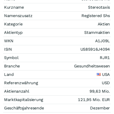
Kurzname
Stereotaxis
Namenszusatz
Registered Shs
Kategorie
Aktien
Aktientyp
Stammaktien
WKN
A1J09L
ISIN
US85916J4094
Symbol
RJR1
Branche
Gesundheitswesen
Land
USA
Referenzwährung
USD
Aktienanzahl
99,63 Mio.
Marktkapitalisierung
121,95 Mio.
EUR
Geschäftsjahresende
Dezember