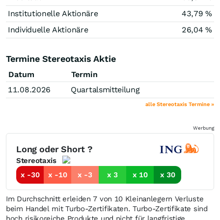
Institutionelle Aktionäre
43,79 %
Individuelle Aktionäre
26,04 %
Termine Stereotaxis Aktie
Datum
Termin
11.08.2026
Quartalsmitteilung
alle Stereotaxis Termine »
Werbung
Long oder Short ?
Stereotaxis
x -30
x -10
x -3
x 3
x 10
x 30
Im Durchschnitt erleiden 7 von 10 Kleinanlegern Verluste
beim Handel mit Turbo-Zertifikaten. Turbo-Zertifikate sind
hoch risikoreiche Produkte und nicht für langfristige