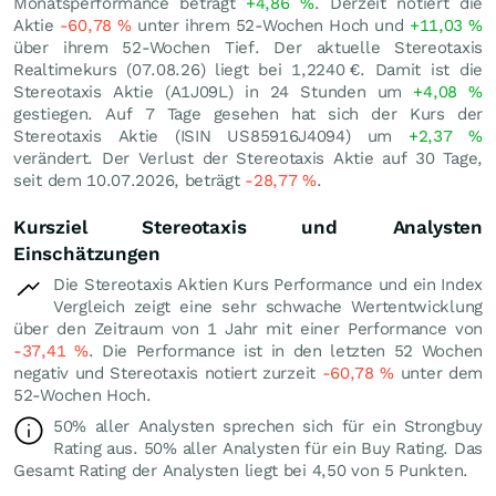
Monatsperformance beträgt
+4,86
%
. Derzeit notiert die
Aktie
-60,78
%
unter ihrem 52-Wochen Hoch und
+11,03
%
über ihrem 52-Wochen Tief. Der aktuelle Stereotaxis
Realtimekurs (
07.08.26
) liegt bei 1,2240
€
. Damit ist die
Stereotaxis Aktie (A1J09L) in 24 Stunden um
+4,08
%
gestiegen. Auf 7 Tage gesehen hat sich der Kurs der
Stereotaxis Aktie (ISIN US85916J4094) um
+2,37
%
verändert. Der Verlust der Stereotaxis Aktie auf 30 Tage,
seit dem 10.07.2026, beträgt
-28,77
%
.
Kursziel Stereotaxis und Analysten
Einschätzungen
Die Stereotaxis Aktien Kurs Performance und ein Index
Vergleich zeigt eine sehr schwache Wertentwicklung
über den Zeitraum von 1 Jahr mit einer Performance von
-37,41
%
. Die Performance ist in den letzten 52 Wochen
negativ und Stereotaxis notiert zurzeit
-60,78
%
unter dem
52-Wochen Hoch.
50% aller Analysten sprechen sich für ein Strongbuy
Rating aus. 50% aller Analysten für ein Buy Rating. Das
Gesamt Rating der Analysten liegt bei 4,50 von 5 Punkten.