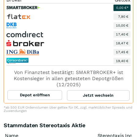
0,00 €*
7,90 €
10,00 €
17,40 €
18,47 €
17,45 €
19,40 €
Von Finanztest bestätigt: SMARTBROKER+ ist
Kostensieger in allen getesteten Depotgrößen
(12/2025)
Depot eröffnen
Jetzt wechseln
*ab 500 EUR Ordervolumen über gettex für 0€, zzgl. marktüblicher Spreads und
Zuwendungen
Stammdaten Stereotaxis Aktie
Name
Stereotaxis Inc