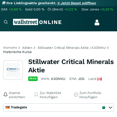
🎁 Ihre Lieblingsaktie geschenkt.
→ Jetzt Depot eröffnen
DAX
+0,69
%
Gold
0,00
%
Öl (Brent)
+0,02
%
Dow Jones
+0,25
%
Aktien
Stillwater Critical Minerals Aktie | A3DNNU
Startseite
Historische Kurse
Stillwater Critical Minerals
Aktie
Aktie
WKN:
A3DNNU
SYM:
J0G
Land
Alarme
Zur Watchlist
Zum Portfolio
einrichten
hinzufügen
hinzufügen
Tradegate