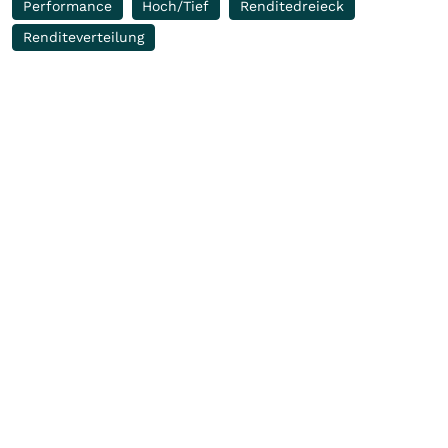
Performance
Hoch/Tief
Renditedreieck
Renditeverteilung