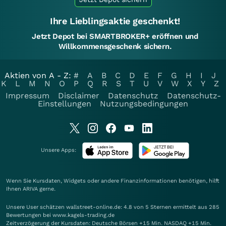
Ihre Lieblingsaktie geschenkt!
Jetzt Depot bei SMARTBROKER+ eröffnen und
Willkommensgeschenk sichern.
Aktien von A - Z:
#
A
B
C
D
E
F
G
H
I
J
K
L
M
N
O
P
Q
R
S
T
U
V
W
X
Y
Z
Impressum
Disclaimer
Datenschutz
Datenschutz-
Einstellungen
Nutzungsbedingungen
Unsere Apps:
Wenn Sie Kursdaten, Widgets oder andere Finanzinformationen benötigen, hilft
Ihnen
ARIVA
gerne.
Unsere User schätzen wallstreet-online.de: 4.8 von 5 Sternen ermittelt aus 285
Bewertungen bei www.kagels-trading.de
Zeitverzögerung der Kursdaten: Deutsche Börsen +15 Min. NASDAQ +15 Min.