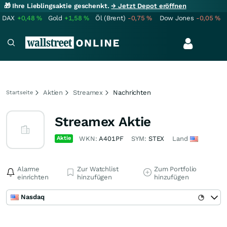
🎁 Ihre Lieblingsaktie geschenkt.
→ Jetzt Depot eröffnen
DAX
+0,48
%
Gold
+1,58
%
Öl (Brent)
-0,75
%
Dow Jones
-0,05
%
Aktien
Streamex
Nachrichten
Startseite
Streamex Aktie
Aktie
WKN:
A401PF
SYM:
STEX
Land
Alarme
Zur Watchlist
Zum Portfolio
einrichten
hinzufügen
hinzufügen
Nasdaq