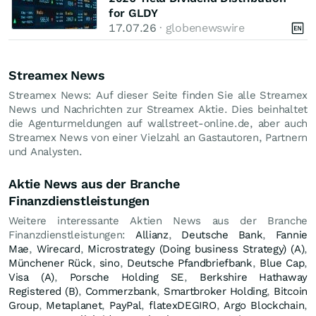
for GLDY
17.07.26
· globenewswire
Streamex News
Streamex News: Auf dieser Seite finden Sie alle Streamex
News und Nachrichten zur Streamex Aktie. Dies beinhaltet
die Agenturmeldungen auf wallstreet-online.de, aber auch
Streamex News von einer Vielzahl an Gastautoren, Partnern
und Analysten.
Aktie News aus der Branche
Finanzdienstleistungen
Weitere interessante Aktien News aus der Branche
Finanzdienstleistungen:
Allianz
,
Deutsche Bank
,
Fannie
Mae
,
Wirecard
,
Microstrategy (Doing business Strategy) (A)
,
Münchener Rück
,
sino
,
Deutsche Pfandbriefbank
,
Blue Cap
,
Visa (A)
,
Porsche Holding SE
,
Berkshire Hathaway
Registered (B)
,
Commerzbank
,
Smartbroker Holding
,
Bitcoin
Group
,
Metaplanet
,
PayPal
,
flatexDEGIRO
,
Argo Blockchain
,