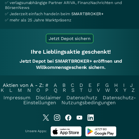
✅ verlagsunabhängige Partner ARIVA, FinanzNachrichten und
BörsenNews
✅ Jederzeit einfach handeln beim
SMARTBROKER+
✅ mehr als 25 Jahre Marktpräsenz
Jetzt Depot sichern
Ihre Lieblingsaktie geschenkt!
Jetzt Depot bei SMARTBROKER+ eröffnen und
Willkommensgeschenk sichern.
Aktien von A - Z:
#
A
B
C
D
E
F
G
H
I
J
K
L
M
N
O
P
Q
R
S
T
U
V
W
X
Y
Z
Impressum
Disclaimer
Datenschutz
Datenschutz-
Einstellungen
Nutzungsbedingungen
Unsere Apps: