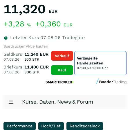
11,320
EUR
+3,28
+0,360
%
EUR
Letzter Kurs
07.08.26
Tradegate
Suedzucker Aktie kaufen
Geldkurs
11,240
EUR
Verkauf
Verlängerte
07.08.26
300
STK
Handelszeiten
Briefkurs
11,400
EUR
07:30 bis 23:00 Uhr
Kauf
07.08.26
300
STK
Kurse, Daten, News & Forum
Performance
Hoch/Tief
Renditedreieck