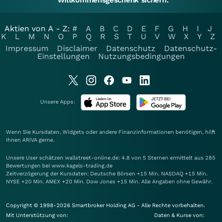
Willkommensgeschenk sichern.
Aktien von A - Z:
#
A
B
C
D
E
F
G
H
I
J
K
L
M
N
O
P
Q
R
S
T
U
V
W
X
Y
Z
Impressum
Disclaimer
Datenschutz
Datenschutz-
Einstellungen
Nutzungsbedingungen
Unsere Apps:
Wenn Sie Kursdaten, Widgets oder andere Finanzinformationen benötigen, hilft
Ihnen
ARIVA
gerne.
Unsere User schätzen wallstreet-online.de: 4.8 von 5 Sternen ermittelt aus 285
Bewertungen bei www.kagels-trading.de
Zeitverzögerung der Kursdaten: Deutsche Börsen +15 Min. NASDAQ +15 Min.
NYSE +20 Min. AMEX +20 Min. Dow Jones +15 Min. Alle Angaben ohne Gewähr.
Copyright © 1998-2026 Smartbroker Holding AG - Alle Rechte vorbehalten.
Mit Unterstützung von:
Daten & Kurse von: