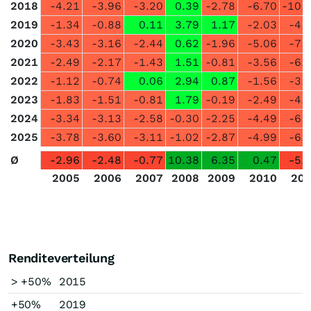
2018
-4.21
-3.96
-3.20
0.39
-2.78
-6.70
-10.
2019
-1.34
-0.88
0.11
3.79
1.17
-2.03
-4.
2020
-3.43
-3.16
-2.44
0.62
-1.96
-5.06
-7.
2021
-2.49
-2.17
-1.43
1.51
-0.81
-3.56
-6.
2022
-1.12
-0.74
0.06
2.94
0.87
-1.56
-3.
2023
-1.83
-1.51
-0.81
1.79
-0.19
-2.49
-4.
2024
-3.34
-3.13
-2.58
-0.30
-2.25
-4.49
-6.
2025
-3.78
-3.60
-3.11
-1.02
-2.87
-4.99
-6.
Ø
-2.96
-2.48
-0.77
10.38
6.35
0.47
-5.
2005
2006
2007
2008
2009
2010
20
Renditeverteilung
> +50%
2015
+50%
2019