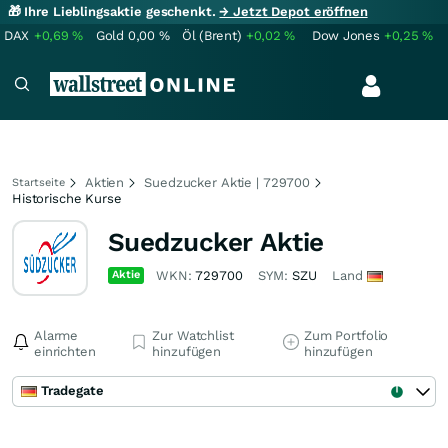
🎁 Ihre Lieblingsaktie geschenkt.
→ Jetzt Depot eröffnen
DAX
+0,69
%
Gold
0,00
%
Öl (Brent)
+0,02
%
Dow Jones
+0,25
%
Aktien
Suedzucker Aktie | 729700
Startseite
Historische Kurse
Suedzucker Aktie
Aktie
WKN:
729700
SYM:
SZU
Land
Alarme
Zur Watchlist
Zum Portfolio
einrichten
hinzufügen
hinzufügen
Tradegate