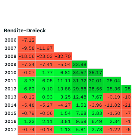
Rendite-Dreieck
2006
-7.12
2007
-9.58
-11.97
2008
-18.06
-23.03
-32.70
2009
-7.34
-7.41
-5.04
33.98
2010
-0.07
1.77
6.82
34.57
35.17
2011
3.73
6.05
11.11
31.32
30.01
25.04
2012
6.62
9.10
13.88
29.88
28.55
25.36
25.
2013
-0.12
0.93
3.25
12.48
7.67
-0.19
-10.
2014
-5.48
-5.27
-4.27
1.52
-3.96
-11.82
-21.
2015
-0.79
-0.06
1.54
7.68
3.83
-1.50
-7.
2016
1.23
2.11
3.81
9.59
6.49
2.34
-1.
2017
-0.74
-0.14
1.13
5.81
2.73
-1.22
-5.