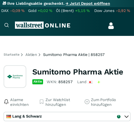
🎁 Ihre Lieblingsaktie geschenkt.
→ Jetzt Depot eröffnen
DAX
-0,09
%
Gold
+0,02
%
Öl (Brent)
+5,15
%
Dow Jones
-0,92
%
Aktien
Sumitomo Pharma Aktie | 858257
Startseite
Sumitomo Pharma Aktie
Aktie
WKN:
858257
Land
Alarme
Zur Watchlist
Zum Portfolio
einrichten
hinzufügen
hinzufügen
Lang & Schwarz