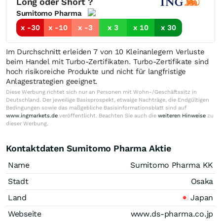
Long oder Short ?
Sumitomo Pharma
x -30
x -10
x -3
x 3
x 10
x 30
Im Durchschnitt erleiden 7 von 10 Kleinanlegern Verluste
beim Handel mit Turbo-Zertifikaten. Turbo-Zertifikate sind
hoch risikoreiche Produkte und nicht für langfristige
Anlagestrategien geeignet.
Diese Werbung richtet sich nur an Personen mit Wohn-/Geschäftssitz in
Deutschland. Der jeweilige Basisprospekt, etwaige Nachträge, die Endgültigen
Bedingungen sowie das maßgebliche Basisinformationsblatt sind auf
www.ingmarkets.de
veröffentlicht. Beachten Sie auch die
weiteren Hinweise
zu
dieser Werbung.
Kontaktdaten Sumitomo Pharma Aktie
Name
Sumitomo Pharma KK
Stadt
Osaka
Land
Japan
Webseite
www.ds-pharma.co.jp