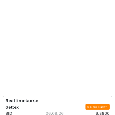
Realtimekurse
Gettex
0 € pro Trade*
BID
06.08.26
6,8800