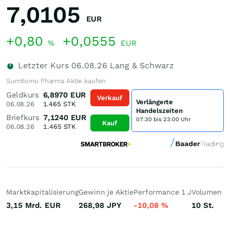
7,0105
EUR
+0,80
+0,0555
%
EUR
Letzter Kurs
06.08.26
Lang & Schwarz
Sumitomo Pharma Aktie kaufen
Geldkurs
6,8970
EUR
Verkauf
Verlängerte
06.08.26
1.465
STK
Handelszeiten
Briefkurs
7,1240
EUR
07:30 bis 23:00 Uhr
Kauf
06.08.26
1.465
STK
Marktkapitalisierung
Gewinn je Aktie
Performance 1 J
Volumen (h
3,15 Mrd.
EUR
268,98
JPY
-10,08
%
10
St.