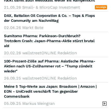
rückt damit auch Mesoblast weiter ins Rampenlicht
21.05.26
Small- & MicroCap Investment
Anzeige
DAX, Battalion Oil Corporation & Co. – Tops & Flops
der Community am Nachmittag
02.04.26
Markt Bote
Sumitomo Pharma: Parkinson-Durchbruch?
Trotzdem Crash: Japan-Pharma-Aktie stürzt brutal
ab!
20.02.26
wallstreetONLINE Redaktion
100-Prozent-Zölle auf Pharma: Asiatische Pharma-
Aktien nach US-Zollhammer rot – "Trump zündelt
wieder"
26.09.25
wallstreetONLINE Redaktion
Meine 5 Top-Werte aus Japan: Broadcom | Amazon |
EON - UniCredit verschärft Ton gegenüber
Commerzbank
05.09.25
Markus Weingran