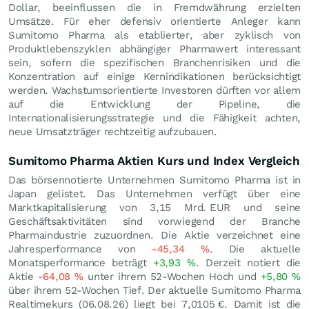
Dollar, beeinflussen die in Fremdwährung erzielten
Umsätze. Für eher defensiv orientierte Anleger kann
Sumitomo Pharma als etablierter, aber zyklisch von
Produktlebenszyklen abhängiger Pharmawert interessant
sein, sofern die spezifischen Branchenrisiken und die
Konzentration auf einige Kernindikationen berücksichtigt
werden. Wachstumsorientierte Investoren dürften vor allem
auf die Entwicklung der Pipeline, die
Internationalisierungsstrategie und die Fähigkeit achten,
neue Umsatzträger rechtzeitig aufzubauen.
Sumitomo Pharma Aktien Kurs und Index Vergleich
Das börsennotierte Unternehmen Sumitomo Pharma ist in
Japan gelistet. Das Unternehmen verfügt über eine
Marktkapitalisierung von 3,15 Mrd.
EUR
und seine
Geschäftsaktivitäten sind vorwiegend der Branche
Pharmaindustrie zuzuordnen. Die Aktie verzeichnet eine
Jahresperformance von
-45,34
%
. Die aktuelle
Monatsperformance beträgt
+3,93
%
. Derzeit notiert die
Aktie
-64,08
%
unter ihrem 52-Wochen Hoch und
+5,80
%
über ihrem 52-Wochen Tief. Der aktuelle Sumitomo Pharma
Realtimekurs (
06.08.26
) liegt bei 7,0105
€
. Damit ist die