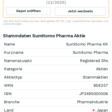
(12/2025)
Depot eröffnen
Jetzt wechseln
*ab 500 EUR Ordervolumen über gettex für 0€, zzgl. marktüblicher Spreads und
Zuwendungen
Stammdaten Sumitomo Pharma Aktie
Name
Sumitomo Pharma KK
Kurzname
Sumitomo Pharma
Namenszusatz
Registered Shs
Kategorie
Aktien
Aktientyp
Stammaktien
WKN
858257
ISIN
JP3495000006
Branche
Pharmaindustrie
Land
Japan