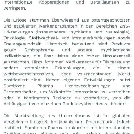
internationale Kooperationen und Beteiligungen zu
verringern.
Die Erlöse stammen überwiegend aus patentgeschützten
und etablierten Markenpräparaten in den Bereichen ZNS-
Erkrankungen (insbesondere Psychiatrie und Neurologie),
Onkologie, Stoffwechsel- und Immunerkrankungen sowie
Frauengesundheit. Historisch bedeutend sind Produkte
gegen Schizophrenie und andere psychiatrische
Indikationen, die über Jahre einen hohen Umsatzanteil
ausmachten. Hinzu kommen Medikamente für Diabetes und
andere chronische Erkrankungen, die in einem
wettbewerbsintensiven, aber volumenstarken Markt
positioniert sind. Neben eigenen Entwicklungen nutzt
Sumitomo Pharma Lizenzvereinbarungen und
Partnerschaften, um Wirkstoffe international zu vertreiben
oder in bestimmten Regionen zu vermarkten, was die
Abhängigkeit von einzelnen Produktzyklen etwas abfedert.
Die Marktstellung des Unternehmens ist im globalen
Vergleich mittelgroß, im japanischen Pharmamarkt jedoch
etabliert. Sumitomo Pharma konkurriert mit internationalen
Großkonzernen ebenso wie mit anderen japanischen