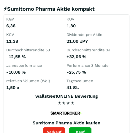
⚡Sumitomo Pharma Aktie kompakt
KGV
KUV
6,36
1,80
KCV
Dividende pro Aktie
11,38
21,00
JPY
Durchschnittsrendite 5J
Durchschnittsrendite 3J
-12,55
%
+32,06
%
Jahresperformance
Performance 3 Monate
-10,08
%
-25,75
%
relatives Volumen (rVol)
Tagesvolumen
1,50
x
41 St.
wallstreetONLINE Bewertung
⭐
⭐
⭐
⭐
Sumitomo Pharma
Aktie kaufen
Verkauf
Kauf