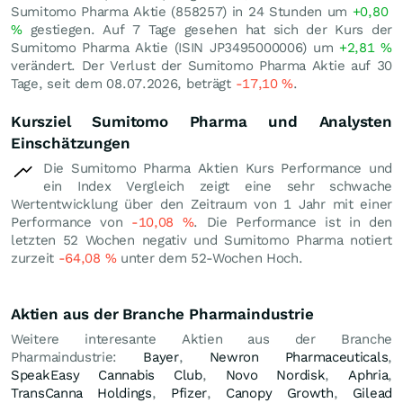
Sumitomo Pharma Aktie (858257) in 24 Stunden um
+0,80
%
gestiegen. Auf 7 Tage gesehen hat sich der Kurs der
Sumitomo Pharma Aktie (ISIN JP3495000006) um
+2,81
%
verändert. Der Verlust der Sumitomo Pharma Aktie auf 30
Tage, seit dem 08.07.2026, beträgt
-17,10
%
.
Kursziel Sumitomo Pharma und Analysten
Einschätzungen
Die Sumitomo Pharma Aktien Kurs Performance und
ein Index Vergleich zeigt eine sehr schwache
Wertentwicklung über den Zeitraum von 1 Jahr mit einer
Performance von
-10,08
%
. Die Performance ist in den
letzten 52 Wochen negativ und Sumitomo Pharma notiert
zurzeit
-64,08
%
unter dem 52-Wochen Hoch.
Aktien aus der Branche Pharmaindustrie
Weitere interesante Aktien aus der Branche
Pharmaindustrie:
Bayer
,
Newron Pharmaceuticals
,
SpeakEasy Cannabis Club
,
Novo Nordisk
,
Aphria
,
TransCanna Holdings
,
Pfizer
,
Canopy Growth
,
Gilead