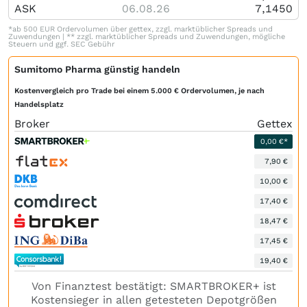
ASK
06.08.26
7,1450
*ab 500 EUR Ordervolumen über gettex, zzgl. marktüblicher Spreads und
Zuwendungen | ** zzgl. marktüblicher Spreads und Zuwendungen, mögliche
Steuern und ggf. SEC Gebühr
Sumitomo Pharma günstig handeln
Kostenvergleich pro Trade bei einem 5.000 € Ordervolumen, je nach
Handelsplatz
Broker
Gettex
0,00 €*
7,90 €
10,00 €
17,40 €
18,47 €
17,45 €
19,40 €
Von Finanztest bestätigt: SMARTBROKER+ ist
Kostensieger in allen getesteten Depotgrößen