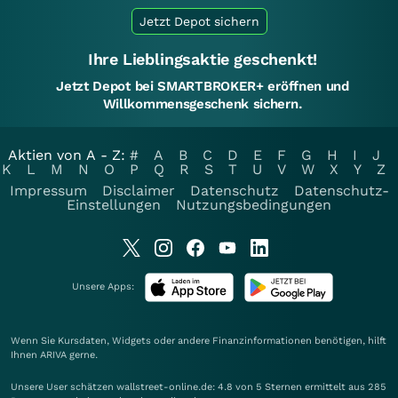
Jetzt Depot sichern
Ihre Lieblingsaktie geschenkt!
Jetzt Depot bei SMARTBROKER+ eröffnen und
Willkommensgeschenk sichern.
Aktien von A - Z:
#
A
B
C
D
E
F
G
H
I
J
K
L
M
N
O
P
Q
R
S
T
U
V
W
X
Y
Z
Impressum
Disclaimer
Datenschutz
Datenschutz-
Einstellungen
Nutzungsbedingungen
Unsere Apps:
Wenn Sie Kursdaten, Widgets oder andere Finanzinformationen benötigen, hilft
Ihnen
ARIVA
gerne.
Unsere User schätzen wallstreet-online.de: 4.8 von 5 Sternen ermittelt aus 285