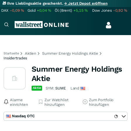
🎁 Ihre Lieblingsaktie geschenkt.
→ Jetzt Depot eröffnen
DAX
-0,09
%
Gold
+0,04
%
Öl (Brent)
+5,15
%
Dow Jones
-0,92
%
Aktien
Summer Energy Holdings Aktie
Startseite
Insidertrades
Summer Energy Holdings
Aktie
Aktie
SYM:
SUME
Land
Alarme
Zur Watchlist
Zum Portfolio
einrichten
hinzufügen
hinzufügen
Nasdaq OTC