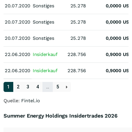
20.07.2020
20.07.2020
Sonstiges
25.278
0,0000
US
20.07.2020
20.07.2020
Sonstiges
25.278
0,0000
US
20.07.2020
20.07.2020
Sonstiges
25.278
0,0000
US
22.06.2020
22.06.2020
Insiderkauf
228.756
0,9000
US
22.06.2020
22.06.2020
Insiderkauf
228.756
0,9000
US
1
2
3
4
…
5
Quelle:
Fintel.io
Summer Energy Holdings Insidertrades
2026