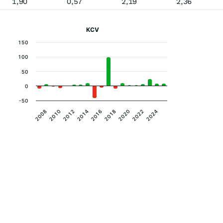
1,90
0,57
2,19
2,36
KCV
150
100
50
0
-50
2010
2014
2018
2022
2008
2012
2016
2020
2024