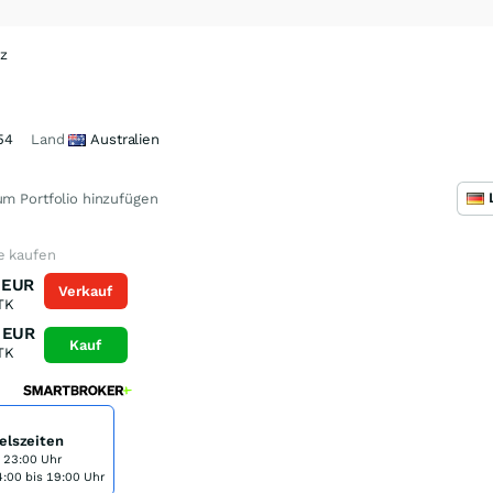
nz
54
Land
Australien
m Portfolio hinzufügen
e kaufen
EUR
Verkauf
TK
EUR
Kauf
TK
elszeiten
s 23:00 Uhr
:00 bis 19:00 Uhr