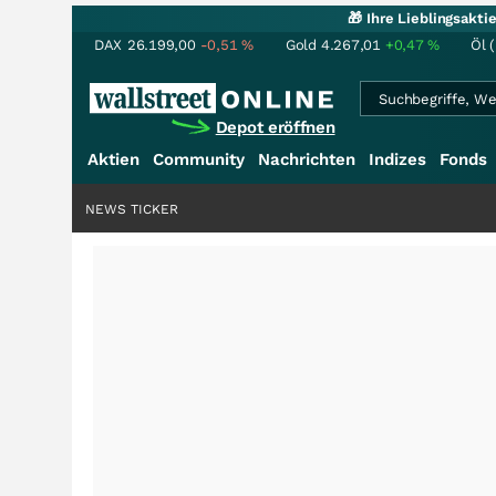
🎁 Ihre Lieblingsakt
DAX
26.199,00
-0,51
%
Gold
4.267,01
+0,47
%
Öl 
Depot eröffnen
Aktien
Community
Nachrichten
Indizes
Fonds
NEWS TICKER