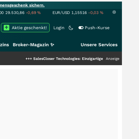
mensgeschenk sichern.
00
29.530,86
-0,69
%
EUR/USD
1,15516
-0,03
%
Aktie geschenkt!
Login
Push-Kurse
zins
Broker-Magazin ✨
Unsere Services
+++
SalesCloser Technologies: Einzigartige Leistung zieht die Top-Dogs an
Anzeige