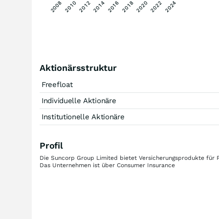
2014
2012
2024
2010
2022
2008
2020
2018
2016
Aktionärsstruktur
Freefloat
Individuelle Aktionäre
Institutionelle Aktionäre
Profil
Die Suncorp Group Limited bietet Versicherungsprodukte für 
Das Unternehmen ist über Consumer Insurance