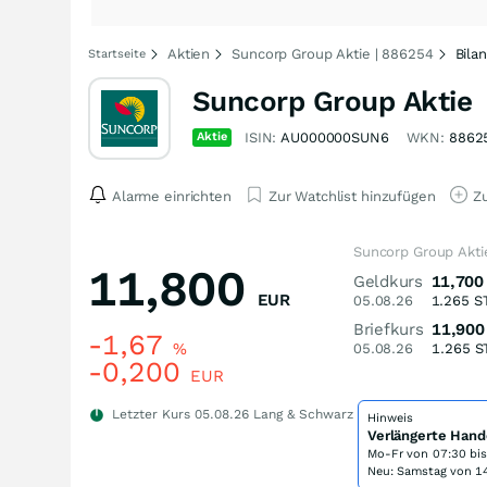
Aktien
Suncorp Group Aktie | 886254
Bila
Startseite
Suncorp Group Aktie
Aktie
ISIN:
AU000000SUN6
WKN:
8862
Alarme einrichten
Zur Watchlist hinzufügen
Zu
Suncorp Group Akti
11,800
Geldkurs
11,700
EUR
05.08.26
1.265
S
Briefkurs
11,900
-1,67
%
05.08.26
1.265
S
-0,200
EUR
Letzter Kurs
05.08.26
Lang & Schwarz
Hinweis
Verlängerte Hand
Mo-Fr von
07:30 bi
Neu: Samstag von 14