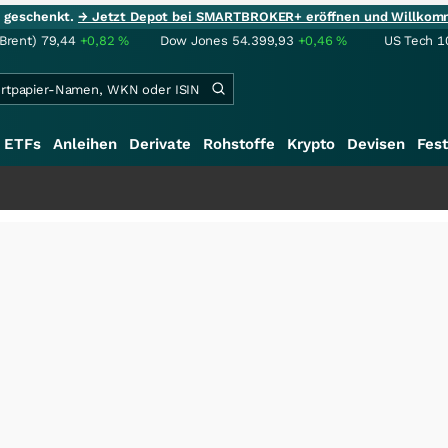
ie geschenkt.
→ Jetzt Depot bei SMARTBROKER+ eröffnen und Willkom
(Brent)
79,44
+0,82
%
Dow Jones
54.399,93
+0,46
%
US Tech 1
ETFs
Anleihen
Derivate
Rohstoffe
Krypto
Devisen
Fest