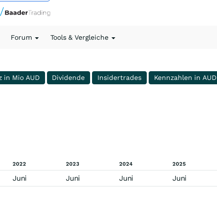
Forum
Tools & Vergleiche
z in Mio AUD
Dividende
Insidertrades
Kennzahlen in AUD
2022
2023
2024
2025
Juni
Juni
Juni
Juni