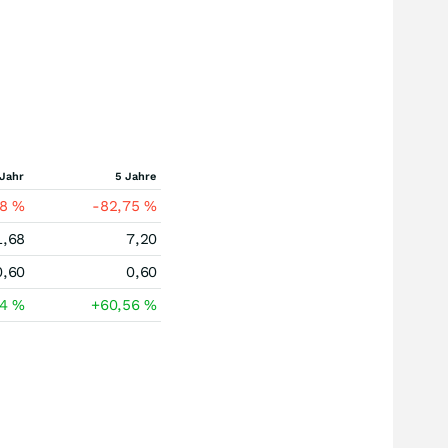
 Jahr
5 Jahre
98
%
-82,75
%
1,68
7,20
0,60
0,60
24
%
+60,56
%