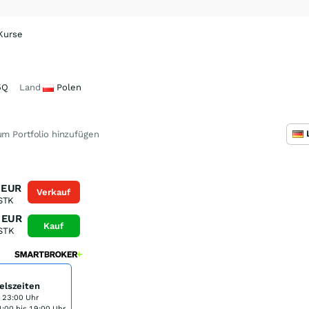
 Kurse
5Q
Land
Polen
m Portfolio hinzufügen
n
EUR
Verkauf
STK
EUR
Kauf
STK
elszeiten
s 23:00 Uhr
:00 bis 19:00 Uhr