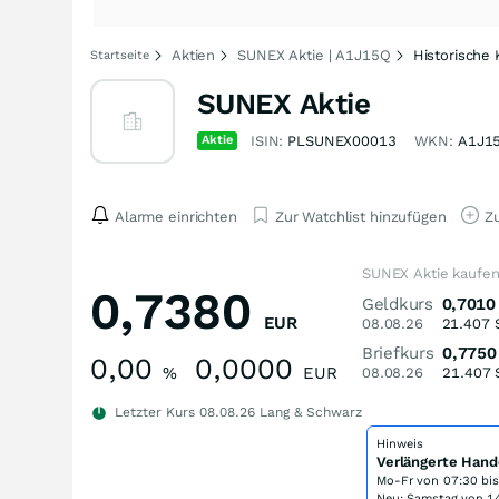
Aktien
SUNEX Aktie | A1J15Q
Historische
Startseite
SUNEX Aktie
Aktie
ISIN:
PLSUNEX00013
WKN:
A1J1
Alarme einrichten
Zur Watchlist hinzufügen
Zu
SUNEX Aktie kaufe
0,7380
Geldkurs
0,7010
EUR
08.08.26
21.407
Briefkurs
0,7750
0,00
0,0000
%
EUR
08.08.26
21.407
Letzter Kurs
08.08.26
Lang & Schwarz
Hinweis
Verlängerte Hand
Mo-Fr von
07:30 bi
Neu: Samstag von 14