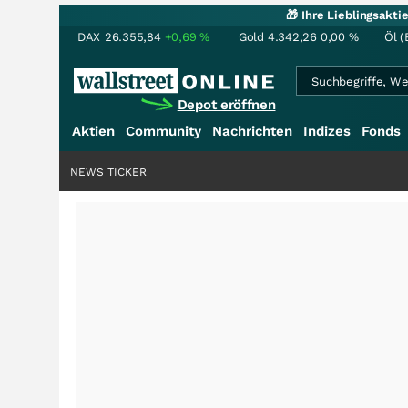
🎁 Ihre Lieblingsakt
DAX
26.355,84
+0,69
%
Gold
4.342,26
0,00
%
Öl (
Depot eröffnen
Aktien
Community
Nachrichten
Indizes
Fonds
NEWS TICKER