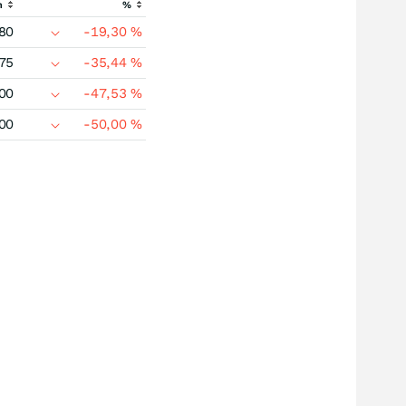
h
%
80
-19,30
%
75
-35,44
%
00
-47,53
%
00
-50,00
%