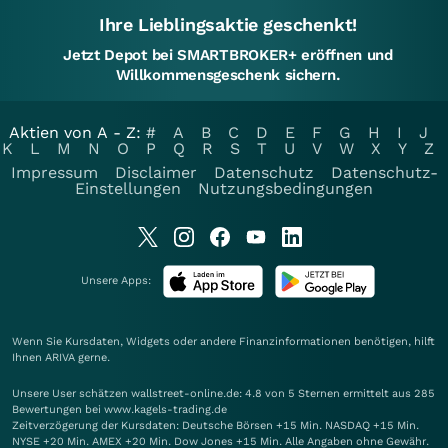
Ihre Lieblingsaktie geschenkt!
Jetzt Depot bei SMARTBROKER+ eröffnen und
Willkommensgeschenk sichern.
Aktien von A - Z:
#
A
B
C
D
E
F
G
H
I
J
K
L
M
N
O
P
Q
R
S
T
U
V
W
X
Y
Z
Impressum
Disclaimer
Datenschutz
Datenschutz-
Einstellungen
Nutzungsbedingungen
Unsere Apps:
Wenn Sie Kursdaten, Widgets oder andere Finanzinformationen benötigen, hilft
Ihnen
ARIVA
gerne.
Unsere User schätzen wallstreet-online.de: 4.8 von 5 Sternen ermittelt aus 285
Bewertungen bei www.kagels-trading.de
Zeitverzögerung der Kursdaten: Deutsche Börsen +15 Min. NASDAQ +15 Min.
NYSE +20 Min. AMEX +20 Min. Dow Jones +15 Min. Alle Angaben ohne Gewähr.