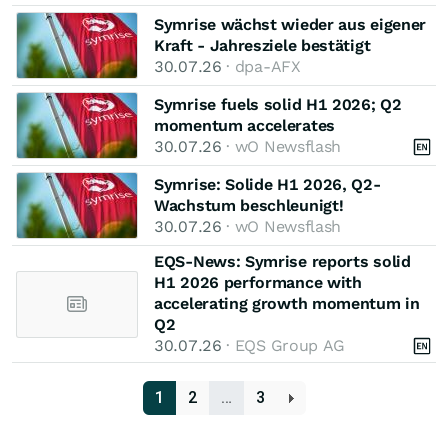
Symrise wächst wieder aus eigener
Kraft - Jahresziele bestätigt
30.07.26
· dpa-AFX
Symrise fuels solid H1 2026; Q2
momentum accelerates
30.07.26
· wO Newsflash
Symrise: Solide H1 2026, Q2-
Wachstum beschleunigt!
30.07.26
· wO Newsflash
EQS-News: Symrise reports solid
H1 2026 performance with
accelerating growth momentum in
Q2
30.07.26
· EQS Group AG
1
2
…
3