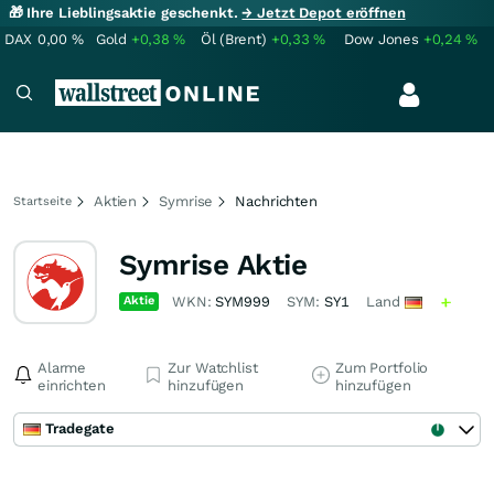
🎁 Ihre Lieblingsaktie geschenkt.
→ Jetzt Depot eröffnen
DAX
0,00
%
Gold
+0,38
%
Öl (Brent)
+0,33
%
Dow Jones
+0,24
%
Aktien
Symrise
Nachrichten
Startseite
Symrise Aktie
Aktie
WKN:
SYM999
SYM:
SY1
Land
Alarme
Zur Watchlist
Zum Portfolio
einrichten
hinzufügen
hinzufügen
Tradegate