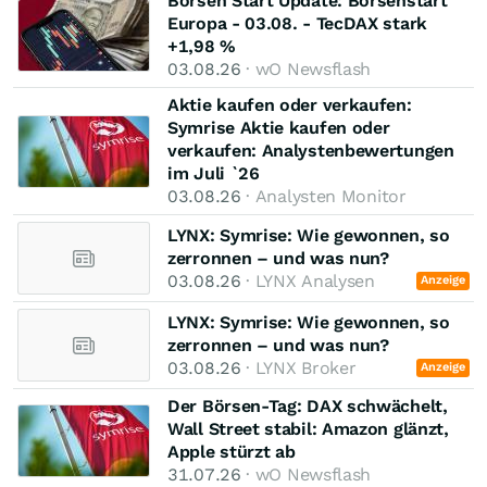
Börsen Start Update: Börsenstart
Europa - 03.08. - TecDAX stark
+1,98 %
03.08.26
· wO Newsflash
Aktie kaufen oder verkaufen:
Symrise Aktie kaufen oder
verkaufen: Analystenbewertungen
im Juli `26
03.08.26
· Analysten Monitor
LYNX: Symrise: Wie gewonnen, so
zerronnen – und was nun?
03.08.26
· LYNX Analysen
Anzeige
LYNX: Symrise: Wie gewonnen, so
zerronnen – und was nun?
03.08.26
· LYNX Broker
Anzeige
Der Börsen-Tag: DAX schwächelt,
Wall Street stabil: Amazon glänzt,
Apple stürzt ab
31.07.26
· wO Newsflash