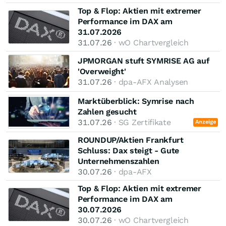
Top & Flop: Aktien mit extremer
Performance im DAX am
31.07.2026
31.07.26
· wO Chartvergleich
JPMORGAN stuft SYMRISE AG auf
'Overweight'
31.07.26
· dpa-AFX Analysen
Marktüberblick: Symrise nach
Zahlen gesucht
31.07.26
· SG Zertifikate
Anzeige
ROUNDUP/Aktien Frankfurt
Schluss: Dax steigt - Gute
Unternehmenszahlen
30.07.26
· dpa-AFX
Top & Flop: Aktien mit extremer
Performance im DAX am
30.07.2026
30.07.26
· wO Chartvergleich