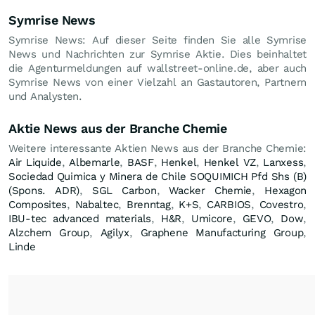
Symrise News
Symrise News: Auf dieser Seite finden Sie alle Symrise
News und Nachrichten zur Symrise Aktie. Dies beinhaltet
die Agenturmeldungen auf wallstreet-online.de, aber auch
Symrise News von einer Vielzahl an Gastautoren, Partnern
und Analysten.
Aktie News aus der Branche Chemie
Weitere interessante Aktien News aus der Branche Chemie:
Air Liquide
,
Albemarle
,
BASF
,
Henkel
,
Henkel VZ
,
Lanxess
,
Sociedad Quimica y Minera de Chile SOQUIMICH Pfd Shs (B)
(Spons. ADR)
,
SGL Carbon
,
Wacker Chemie
,
Hexagon
Composites
,
Nabaltec
,
Brenntag
,
K+S
,
CARBIOS
,
Covestro
,
IBU-tec advanced materials
,
H&R
,
Umicore
,
GEVO
,
Dow
,
Alzchem Group
,
Agilyx
,
Graphene Manufacturing Group
,
Linde