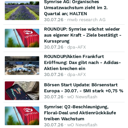
Symrise AG: Organisches
Umsatzwachstum zieht im 2.
Quartal an; HALTEN
30.07.26
· mwb research AG
ROUNDUP: Symrise wächst wieder
aus eigener Kraft - Ziele bestätigt -
Kurssprung
30.07.26
· dpa-AFX
ROUNDUP/Aktien Frankfurt
Eröffnung: Dax gibt nach - Adidas-
Aktien brechen ein
30.07.26
· dpa-AFX
Börsen Start Update: Börsenstart
Europa - 30.07. - SMI stark +0,75 %
30.07.26
· wO Newsflash
Symrise: Q2‑Beschleunigung,
Floral‑Deal und Aktienrückkäufe
treiben Wachstum
30.07.26
· wO Newsflash