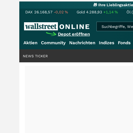
🎁 Ihre Lieblingsakt
DAX
26.168,57
-0,02
%
Gold
4.288,93
+1,14
%
Öl 
Depot eröffnen
Aktien
Community
Nachrichten
Indizes
Fonds
NEWS TICKER