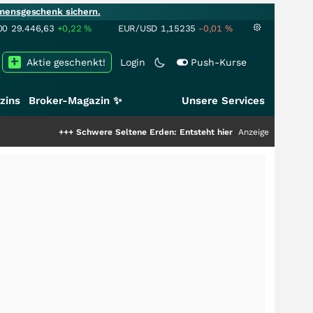
mensgeschenk sichern.
00
29.446,63
+0,22
%
EUR/USD
1,15235
-0,01
%
Aktie geschenkt!
Login
Push-Kurse
zins
Broker-Magazin ✨
Unsere Services
+++
Schwere Seltene Erden: Entsteht hier die nächste Milliardenstory?
Anzeige
++