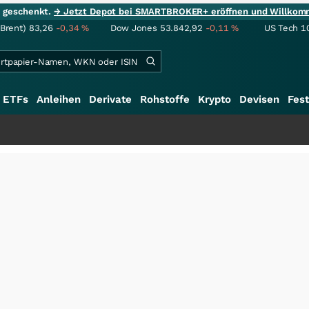
ie geschenkt.
→ Jetzt Depot bei SMARTBROKER+ eröffnen und Willkom
(Brent)
83,26
-0,34
%
Dow Jones
53.842,92
-0,11
%
US Tech 1
ETFs
Anleihen
Derivate
Rohstoffe
Krypto
Devisen
Fest