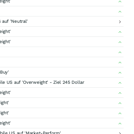
ight'
auf 'Neutral'
ight'
ight'
Buy'
e US auf 'Overweight' - Ziel 245 Dollar
ight'
ight'
ight'
ight'
ile US auf 'Market-Perform'