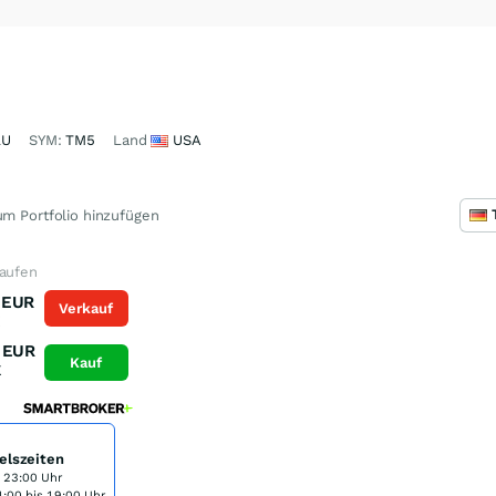
LU
SYM:
TM5
Land
USA
m Portfolio hinzufügen
kaufen
EUR
Verkauf
K
EUR
Kauf
K
elszeiten
s 23:00 Uhr
:00 bis 19:00 Uhr