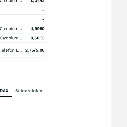
Cambium Networks
0,3442
-
-
Cambium Networks
1,9980
Cambium Networks
0,50 %
Telefon L.M.Ericsson (B) (B)
2,75/5,00
DAX
Sektoraktien