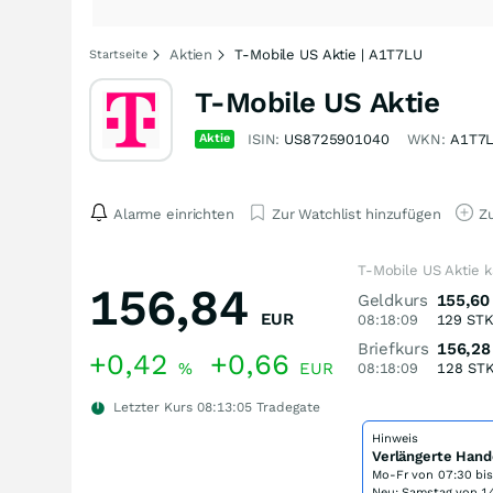
Aktien
T-Mobile US Aktie | A1T7LU
Startseite
T-Mobile US Aktie
Aktie
ISIN:
US8725901040
WKN:
A1T7
Alarme einrichten
Zur Watchlist hinzufügen
Zu
T-Mobile US Aktie 
156,84
Geldkurs
155,60
EUR
08:18:09
129
ST
Briefkurs
156,28
+0,42
+0,66
%
EUR
08:18:09
128
ST
Letzter Kurs
08:13:05
Tradegate
Hinweis
Verlängerte Hand
Mo-Fr von
07:30 bi
Neu: Samstag von 14