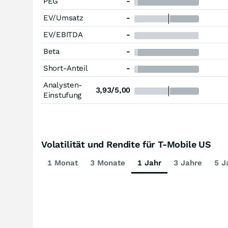
PEG
-
EV/Umsatz
-
EV/EBITDA
-
Beta
-
Short-Anteil
-
Analysten-
3,93/5,00
Einstufung
Volatilität und Rendite für T-Mobile US
1 Monat
3 Monate
1 Jahr
3 Jahre
5 J