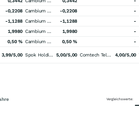
0,3442
Cambium Networks
0,3442
-
-0,2208
Cambium Networks
-0,2208
-
-1,1288
Cambium Networks
-1,1288
-
1,9980
Cambium Networks
1,9980
-
0,50 %
Cambium Networks
0,50 %
-
3,99/5,00
Spok Holdings
5,00/5,00
Comtech Telecommunications
4,00/5,00
ahre
Vergleichswerte: