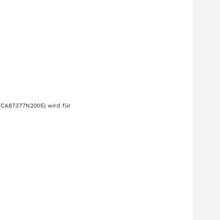
(CA87377N2005)
wird für