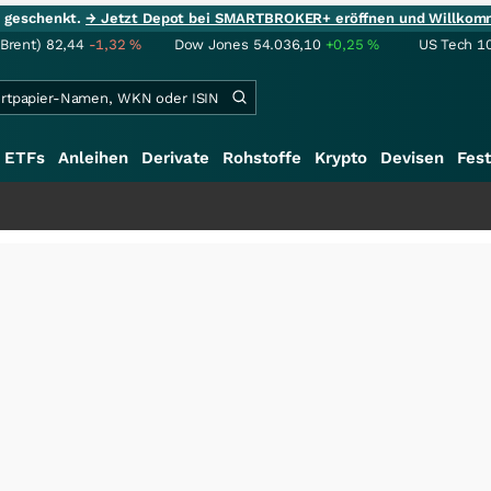
ie geschenkt.
→ Jetzt Depot bei SMARTBROKER+ eröffnen und Willkom
(Brent)
82,44
-1,32
%
Dow Jones
54.036,10
+0,25
%
US Tech 1
ETFs
Anleihen
Derivate
Rohstoffe
Krypto
Devisen
Fest
+