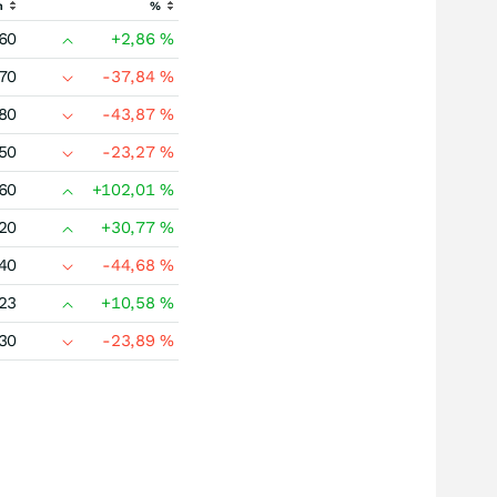
h
%
60
+2,86
%
70
-37,84
%
80
-43,87
%
50
-23,27
%
60
+102,01
%
20
+30,77
%
40
-44,68
%
23
+10,58
%
30
-23,89
%