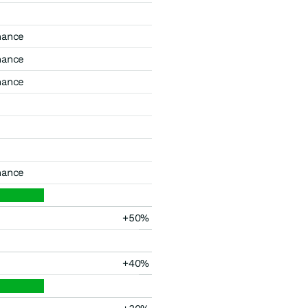
mance
mance
mance
mance
+50%
+40%