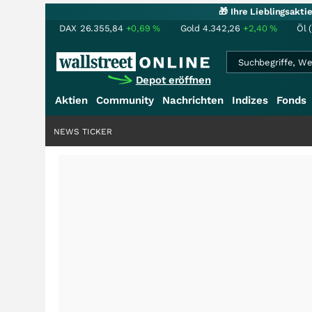
🎁 Ihre Lieblingsakt
DAX
26.355,84
+0,69
%
Gold
4.342,26
+2,40
%
Öl 
Depot eröffnen
Aktien
Community
Nachrichten
Indizes
Fonds
NEWS TICKER