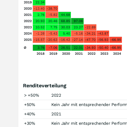
2019
22.34
2020
-13.40
-38.70
2021
2.76
-5.82
44.68
2022
20.93
20.46
68.85
97.06
2023
10.52
7.75
30.03
23.27
-22.89
2024
-1.28
-5.43
5.40
-5.16
-34.21
-43.87
2025
-15.57
-20.63
-16.42
-27.14
-47.70
-56.93
-66.95
Ø
3.76
-7.06
26.51
22.01
-34.93
-50.40
-66.95
2018
2019
2020
2021
2022
2023
2024
Renditeverteilung
> +50%
2022
+50%
Kein Jahr mit entsprechender Perfor
+40%
2021
+30%
Kein Jahr mit entsprechender Perfor