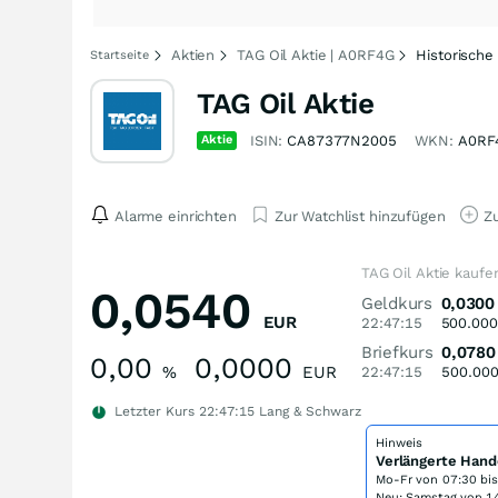
Aktien
TAG Oil Aktie | A0RF4G
Historische
Startseite
TAG Oil Aktie
Aktie
ISIN:
CA87377N2005
WKN:
A0RF
Alarme einrichten
Zur Watchlist hinzufügen
Zu
TAG Oil Aktie kaufe
0,0540
Geldkurs
0,0300
EUR
22:47:15
500.000
Briefkurs
0,0780
0,00
0,0000
%
EUR
22:47:15
500.00
Letzter Kurs
22:47:15
Lang & Schwarz
Hinweis
Verlängerte Hand
Mo-Fr von
07:30 bi
Neu: Samstag von 14