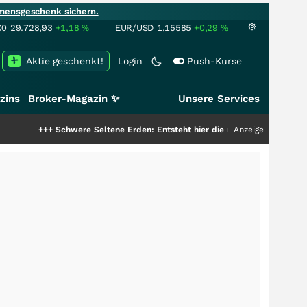
mensgeschenk sichern.
00
29.728,93
+1,18
%
EUR/USD
1,15585
+0,29
%
Aktie geschenkt!
Login
Push-Kurse
zins
Broker-Magazin ✨
Unsere Services
++
Schwere Seltene Erden: Entsteht hier die nächste Milliardenstory?
Anzeige
+++