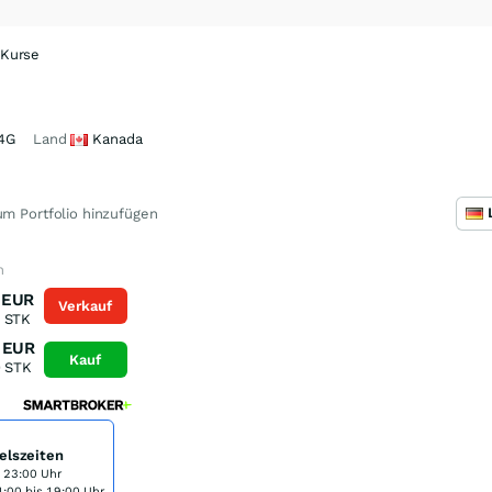
 Kurse
4G
Land
Kanada
m Portfolio hinzufügen
n
EUR
Verkauf
STK
EUR
Kauf
0
STK
elszeiten
s 23:00 Uhr
:00 bis 19:00 Uhr