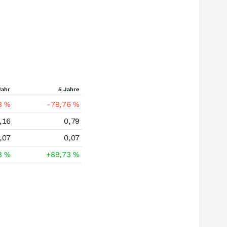
Jahr
5 Jahre
3
%
-79,76
%
,16
0,79
,07
0,07
8
%
+89,73
%