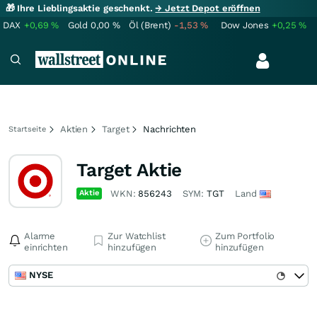
🎁 Ihre Lieblingsaktie geschenkt.
→ Jetzt Depot eröffnen
DAX
+0,69
%
Gold
0,00
%
Öl (Brent)
-1,53
%
Dow Jones
+0,25
%
Aktien
Target
Nachrichten
Startseite
Target Aktie
Aktie
WKN:
856243
SYM:
TGT
Land
Alarme
Zur Watchlist
Zum Portfolio
einrichten
hinzufügen
hinzufügen
NYSE