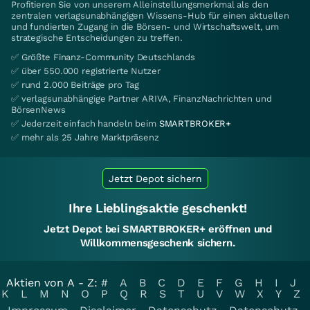
Profitieren Sie von unserem Alleinstellungsmerkmal als den
zentralen verlagsunabhängigen Wissens-Hub für einen aktuellen
und fundierten Zugang in die Börsen- und Wirtschaftswelt, um
strategische Entscheidungen zu treffen.
✅ Größte Finanz-Community Deutschlands
✅ über 550.000 registrierte Nutzer
✅ rund 2.000 Beiträge pro Tag
✅ verlagsunabhängige Partner ARIVA, FinanzNachrichten und
BörsenNews
✅ Jederzeit einfach handeln beim
SMARTBROKER+
✅ mehr als 25 Jahre Marktpräsenz
Jetzt Depot sichern
Ihre Lieblingsaktie geschenkt!
Jetzt Depot bei SMARTBROKER+ eröffnen und
Willkommensgeschenk sichern.
Aktien von A - Z:
#
A
B
C
D
E
F
G
H
I
J
K
L
M
N
O
P
Q
R
S
T
U
V
W
X
Y
Z