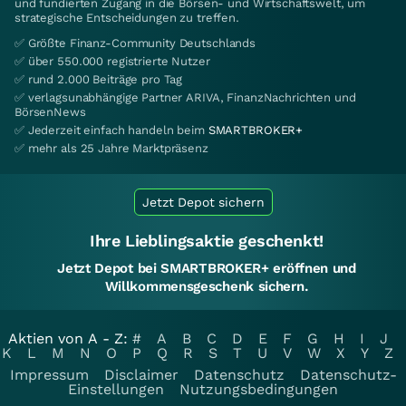
und fundierten Zugang in die Börsen- und Wirtschaftswelt, um
strategische Entscheidungen zu treffen.
✅ Größte Finanz-Community Deutschlands
✅ über 550.000 registrierte Nutzer
✅ rund 2.000 Beiträge pro Tag
✅ verlagsunabhängige Partner ARIVA, FinanzNachrichten und
BörsenNews
✅ Jederzeit einfach handeln beim
SMARTBROKER+
✅ mehr als 25 Jahre Marktpräsenz
Jetzt Depot sichern
Ihre Lieblingsaktie geschenkt!
Jetzt Depot bei SMARTBROKER+ eröffnen und
Willkommensgeschenk sichern.
Aktien von A - Z:
#
A
B
C
D
E
F
G
H
I
J
K
L
M
N
O
P
Q
R
S
T
U
V
W
X
Y
Z
Impressum
Disclaimer
Datenschutz
Datenschutz-
Einstellungen
Nutzungsbedingungen