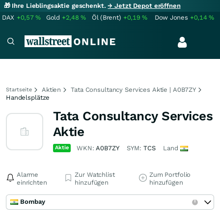
🎁 Ihre Lieblingsaktie geschenkt.
→ Jetzt Depot eröffnen
DAX
+0,57
%
Gold
+2,48
%
Öl (Brent)
+0,19
%
Dow Jones
+0,14
%
Aktien
Tata Consultancy Services Aktie | A0B7ZY
Startseite
Handelsplätze
Tata Consultancy Services
Aktie
Aktie
WKN:
A0B7ZY
SYM:
TCS
Land
Alarme
Zur Watchlist
Zum Portfolio
einrichten
hinzufügen
hinzufügen
Bombay