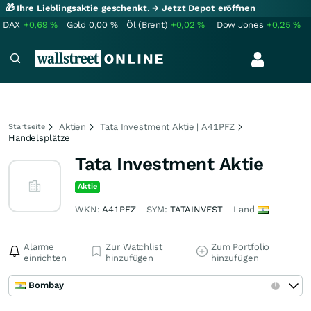
🎁 Ihre Lieblingsaktie geschenkt.
→ Jetzt Depot eröffnen
DAX
+0,69
%
Gold
0,00
%
Öl (Brent)
+0,02
%
Dow Jones
+0,25
%
Aktien
Tata Investment Aktie | A41PFZ
Startseite
Handelsplätze
Tata Investment Aktie
Aktie
WKN:
A41PFZ
SYM:
TATAINVEST
Land
Alarme
Zur Watchlist
Zum Portfolio
einrichten
hinzufügen
hinzufügen
Bombay