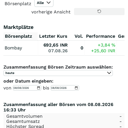
Alle
Börsenplatz
vorherige Ansicht
Marktplätze
Börsenplatz
Letzter Kurs
Vol.
Performance
Ges
692,65
INR
+3,84
%
Bombay
0
07.08.26
+25,60
INR
Zusammenfassung Börsen Zeitraum auswählen:
heute
oder Datum eingeben:
von
bis
Zusammenfassung aller Börsen vom 08.08.2026
16:33 Uhr
Gesamtvolumen
-
Gesamtumsatz
-
Höchster Spread
-