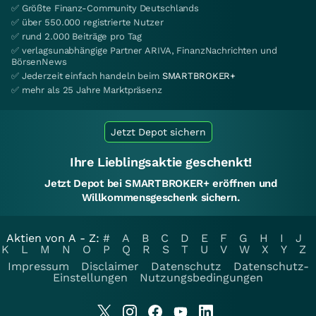
✅ Größte Finanz-Community Deutschlands
✅ über 550.000 registrierte Nutzer
✅ rund 2.000 Beiträge pro Tag
✅ verlagsunabhängige Partner ARIVA, FinanzNachrichten und
BörsenNews
✅ Jederzeit einfach handeln beim
SMARTBROKER+
✅ mehr als 25 Jahre Marktpräsenz
Jetzt Depot sichern
Ihre Lieblingsaktie geschenkt!
Jetzt Depot bei SMARTBROKER+ eröffnen und
Willkommensgeschenk sichern.
Aktien von A - Z:
#
A
B
C
D
E
F
G
H
I
J
K
L
M
N
O
P
Q
R
S
T
U
V
W
X
Y
Z
Impressum
Disclaimer
Datenschutz
Datenschutz-
Einstellungen
Nutzungsbedingungen