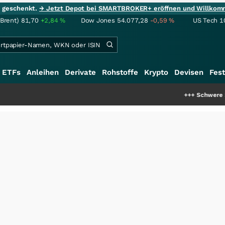
ie geschenkt.
→ Jetzt Depot bei SMARTBROKER+ eröffnen und Willkom
(Brent)
81,70
+2,84
%
Dow Jones
54.077,28
-0,59
%
US Tech 1
ETFs
Anleihen
Derivate
Rohstoffe
Krypto
Devisen
Fest
+++
Schwere Seltene Erden: