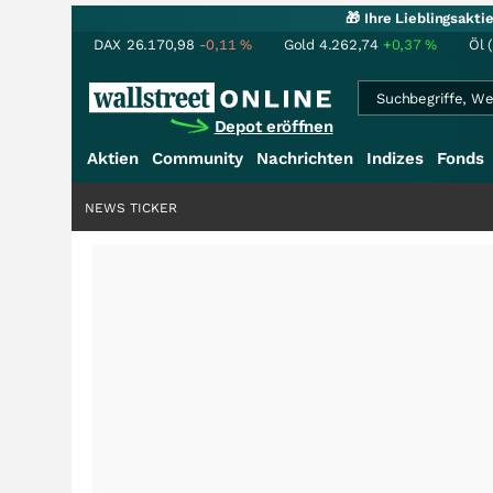
🎁 Ihre Lieblingsakt
DAX
26.170,98
-0,11
%
Gold
4.262,74
+0,37
%
Öl 
Depot eröffnen
Aktien
Community
Nachrichten
Indizes
Fonds
NEWS TICKER