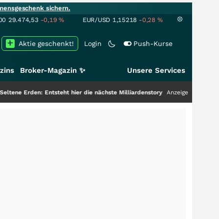
mensgeschenk sichern.
00
29.474,53
-0,19
%
EUR/USD
1,15218
-0,28
%
Aktie geschenkt!
Login
Push-Kurse
zins
Broker-Magazin ✨
Unsere Services
 Entsteht hier die nächste Milliardenstory?
+++
Anzeige