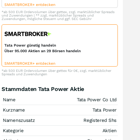
SMARTBROKER+ entdecken
*ab 500 EUR Ordervolumen über gettex, zzgl. marktüblicher Spreads
und Zuwendungen | ** zzgl. marktüblicher Spreads und
Zuwendungen, mögliche Steuern und ggf. SEC Gebühr
Tata Power günstig handeln
Über 95.000 Aktien an 29 Börsen handeln
SMARTBROKER+ entdecken
*ab 500 EUR Ordervolumen über gettex für 0€, zzgl. marktüblicher
Spreads und Zuwendungen
Stammdaten Tata Power Aktie
Name
Tata Power Co Ltd
Kurzname
Tata Power
Namenszusatz
Registered Shs
Kategorie
Aktien