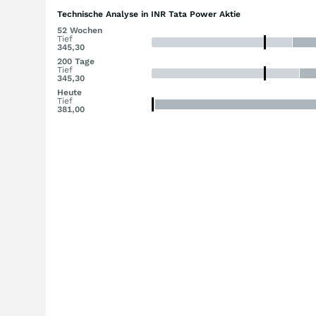
Technische Analyse in INR Tata Power Aktie
52 Wochen
Tief
345,30
200 Tage
Tief
345,30
Heute
Tief
381,00