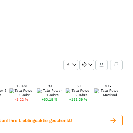
1 Jahr
3J
5J
Max
-1,22
%
+60,18
%
+181,39
%
! Ihre Lieblingsaktie geschenkt!