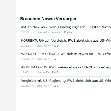
Branchen News: Versorger
Aktien New York: Wenig Bewegung nach jüngster Rekor
17:15 Uhr · dpa-AFX ·
Western Digital
KORREKTUR/Nach Vergleich: RWE zieht sich aus US-Win
17:12 Uhr · dpa-AFX ·
RWE
WDH/AKTIE IM FOKUS: RWE ziehen etwas an - US-Offsh
16:53 Uhr · dpa-AFX ·
RWE
AKTIE IM FOKUS: RWE ziehen etwas - US-Offshore-Verg
16:42 Uhr · dpa-AFX ·
RWE
Vergleich mit US-Regierung: RWE zieht sich aus US-Wi
16:35 Uhr · dpa-AFX ·
RWE