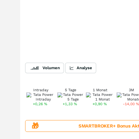
Volumen
Analyse
Intraday
5 Tage
1 Monat
3M
+0,26
%
+1,33
%
+0,90
%
-14,00
%
🎁
SMARTBROKER+ Bonus Aktion