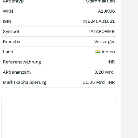
Aktientyp
Stammaktien
WKN
A1JKU6
ISIN
INE245A01021
Symbol
TATAPOWER
Branche
Versorger
Land
Indien
Referenzwährung
INR
Aktienanzahl
3,20 Mrd.
Marktkapitalisierung
11,05 Mrd.
INR