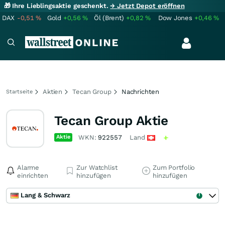
🎁 Ihre Lieblingsaktie geschenkt.
→ Jetzt Depot eröffnen
DAX
-0,51
%
Gold
+0,56
%
Öl (Brent)
+0,82
%
Dow Jones
+0,46
%
Aktien
Tecan Group
Nachrichten
Startseite
Tecan Group Aktie
Aktie
WKN:
922557
Land
Alarme
Zur Watchlist
Zum Portfolio
einrichten
hinzufügen
hinzufügen
Lang & Schwarz