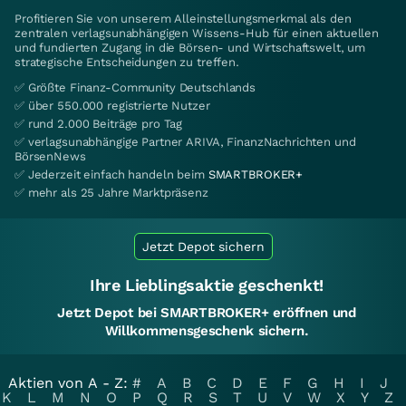
Profitieren Sie von unserem Alleinstellungsmerkmal als den
zentralen verlagsunabhängigen Wissens-Hub für einen aktuellen
und fundierten Zugang in die Börsen- und Wirtschaftswelt, um
strategische Entscheidungen zu treffen.
✅ Größte Finanz-Community Deutschlands
✅ über 550.000 registrierte Nutzer
✅ rund 2.000 Beiträge pro Tag
✅ verlagsunabhängige Partner ARIVA, FinanzNachrichten und
BörsenNews
✅ Jederzeit einfach handeln beim
SMARTBROKER+
✅ mehr als 25 Jahre Marktpräsenz
Jetzt Depot sichern
Ihre Lieblingsaktie geschenkt!
Jetzt Depot bei SMARTBROKER+ eröffnen und
Willkommensgeschenk sichern.
Aktien von A - Z:
#
A
B
C
D
E
F
G
H
I
J
K
L
M
N
O
P
Q
R
S
T
U
V
W
X
Y
Z