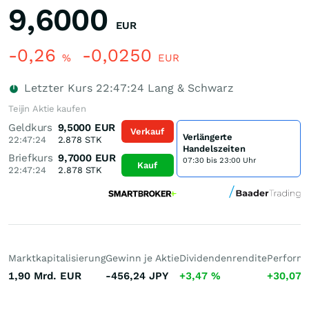
9,6000
EUR
-0,26
-0,0250
%
EUR
Letzter Kurs
22:47:24
Lang & Schwarz
Teijin Aktie kaufen
Geldkurs
9,5000
EUR
Verkauf
Verlängerte
22:47:24
2.878
STK
Handelszeiten
Briefkurs
9,7000
EUR
07:30 bis 23:00 Uhr
Kauf
22:47:24
2.878
STK
Marktkapitalisierung
Gewinn je Aktie
Dividendenrendite
Performa
1,90 Mrd.
EUR
-456,24
JPY
+3,47
%
+30,07