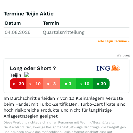
Termine Teijin Aktie
Datum
Termin
04.08.2026
Quartalsmitteilung
alle Teijin Termine »
Werbung
Long oder Short ?
Teijin
x -30
x -10
x -3
x 3
x 10
x 30
Im Durchschnitt erleiden 7 von 10 Kleinanlegern Verluste
beim Handel mit Turbo-Zertifikaten. Turbo-Zertifikate sind
hoch risikoreiche Produkte und nicht für langfristige
Anlagestrategien geeignet.
Diese Werbung richtet sich nur an Personen mit Wohn-/Geschäftssitz in
Deutschland. Der jeweilige Basisprospekt, etwaige Nachträge, die Endgültigen
Bedingungen sowie das maßgebliche Basisinformationsblatt sind auf