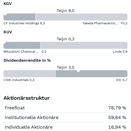
KGV
Teijin 9,0
CF Industries Holdings
8,3
Takeda Pharmaceutical Aktie
70,2
KUV
Teijin 0,3
Mitsubishi Chemical Group Corporation
0,2
Linde
5,9
Dividendenrendite in %
Teijin 3,5
CSW Industrials
0,3
DIC
5,7
Aktionärsstruktur
Freefloat
76,79 %
Institutionelle Aktionäre
59,84 %
Individuelle Aktionäre
16,94 %