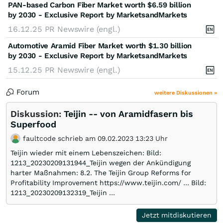
PAN-based Carbon Fiber Market worth $6.59 billion
by 2030 - Exclusive Report by MarketsandMarkets
16.12.25
PR Newswire (engl.)
Automotive Aramid Fiber Market worth $1.30 billion
by 2030 - Exclusive Report by MarketsandMarkets
15.12.25
PR Newswire (engl.)
Forum
weitere Diskussionen »
Diskussion:
Teijin -- von Aramidfasern bis
Superfood
faultcode schrieb am 09.02.2023 13:23 Uhr
Teijin wieder mit einem Lebenszeichen: Bild:
1213_20230209131944_Teijin wegen der Ankündigung
harter Maßnahmen: 8.2. The Teijin Group Reforms for
Profitability Improvement https://www.teijin.com/ ... Bild:
1213_20230209132319_Teijin ...
Jetzt mitdiskutieren