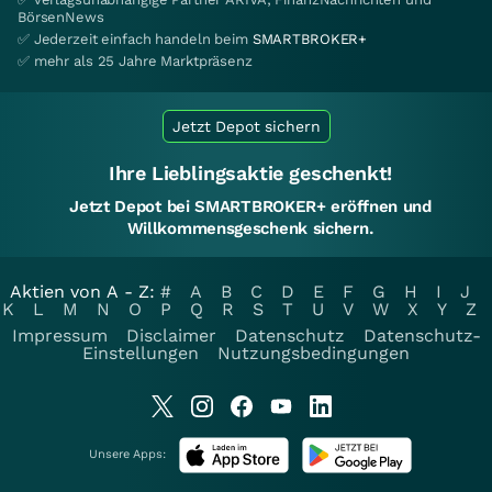
BörsenNews
✅ Jederzeit einfach handeln beim
SMARTBROKER+
✅ mehr als 25 Jahre Marktpräsenz
Jetzt Depot sichern
Ihre Lieblingsaktie geschenkt!
Jetzt Depot bei SMARTBROKER+ eröffnen und
Willkommensgeschenk sichern.
Aktien von A - Z:
#
A
B
C
D
E
F
G
H
I
J
K
L
M
N
O
P
Q
R
S
T
U
V
W
X
Y
Z
Impressum
Disclaimer
Datenschutz
Datenschutz-
Einstellungen
Nutzungsbedingungen
Unsere Apps: