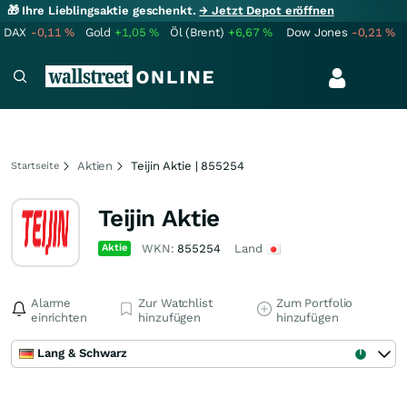
🎁 Ihre Lieblingsaktie geschenkt.
→ Jetzt Depot eröffnen
DAX
-0,11
%
Gold
+1,05
%
Öl (Brent)
+6,67
%
Dow Jones
-0,21
%
Aktien
Teijin Aktie | 855254
Startseite
Teijin Aktie
Aktie
WKN:
855254
Land
Alarme
Zur Watchlist
Zum Portfolio
einrichten
hinzufügen
hinzufügen
Lang & Schwarz