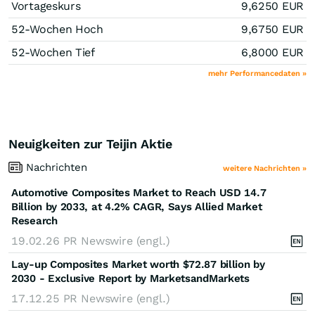
Vortageskurs
9,6250
EUR
52-Wochen Hoch
9,6750
EUR
52-Wochen Tief
6,8000
EUR
mehr Performancedaten »
Neuigkeiten zur Teijin Aktie
Nachrichten
weitere Nachrichten »
Automotive Composites Market to Reach USD 14.7
Billion by 2033, at 4.2% CAGR, Says Allied Market
Research
19.02.26
PR Newswire (engl.)
Lay-up Composites Market worth $72.87 billion by
2030 - Exclusive Report by MarketsandMarkets
17.12.25
PR Newswire (engl.)