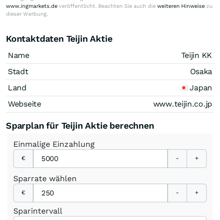
www.ingmarkets.de
veröffentlicht. Beachten Sie auch die
weiteren Hinweise
zu
dieser Werbung.
Kontaktdaten Teijin Aktie
Name
Teijin KK
Stadt
Osaka
Land
Japan
Webseite
www.teijin.co.jp
Sparplan für Teijin Aktie berechnen
Einmalige
Einzahlung
€
-
+
Sparrate
wählen
€
-
+
Sparintervall