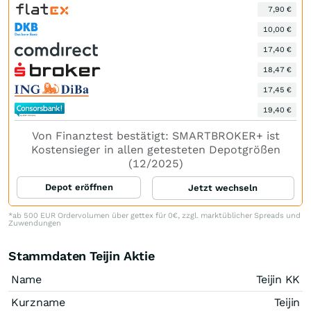
7,90 €
10,00 €
17,40 €
18,47 €
17,45 €
19,40 €
Von Finanztest bestätigt: SMARTBROKER+ ist
Kostensieger in allen getesteten Depotgrößen
(12/2025)
Depot eröffnen
Jetzt wechseln
*ab 500 EUR Ordervolumen über gettex für 0€, zzgl. marktüblicher Spreads und
Zuwendungen
Stammdaten Teijin Aktie
Name
Teijin KK
Kurzname
Teijin