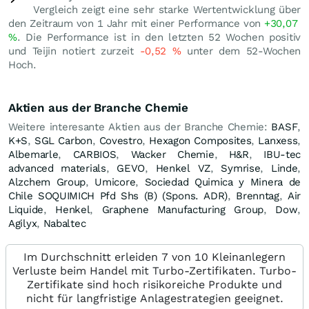
Vergleich zeigt eine sehr starke Wertentwicklung über
den Zeitraum von 1 Jahr mit einer Performance von
+30,07
%
. Die Performance ist in den letzten 52 Wochen positiv
und Teijin notiert zurzeit
-0,52
%
unter dem 52-Wochen
Hoch.
Aktien aus der Branche Chemie
Weitere interesante Aktien aus der Branche Chemie:
BASF
,
K+S
,
SGL Carbon
,
Covestro
,
Hexagon Composites
,
Lanxess
,
Albemarle
,
CARBIOS
,
Wacker Chemie
,
H&R
,
IBU-tec
advanced materials
,
GEVO
,
Henkel VZ
,
Symrise
,
Linde
,
Alzchem Group
,
Umicore
,
Sociedad Quimica y Minera de
Chile SOQUIMICH Pfd Shs (B) (Spons. ADR)
,
Brenntag
,
Air
Liquide
,
Henkel
,
Graphene Manufacturing Group
,
Dow
,
Agilyx
,
Nabaltec
Im Durchschnitt erleiden 7 von 10 Kleinanlegern
Verluste beim Handel mit Turbo-Zertifikaten. Turbo-
Zertifikate sind hoch risikoreiche Produkte und
nicht für langfristige Anlagestrategien geeignet.