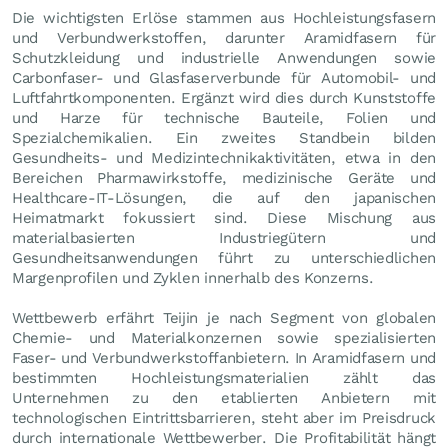
Die wichtigsten Erlöse stammen aus Hochleistungsfasern
und Verbundwerkstoffen, darunter Aramidfasern für
Schutzkleidung und industrielle Anwendungen sowie
Carbonfaser- und Glasfaserverbunde für Automobil- und
Luftfahrtkomponenten. Ergänzt wird dies durch Kunststoffe
und Harze für technische Bauteile, Folien und
Spezialchemikalien. Ein zweites Standbein bilden
Gesundheits- und Medizintechnikaktivitäten, etwa in den
Bereichen Pharmawirkstoffe, medizinische Geräte und
Healthcare-IT-Lösungen, die auf den japanischen
Heimatmarkt fokussiert sind. Diese Mischung aus
materialbasierten Industriegütern und
Gesundheitsanwendungen führt zu unterschiedlichen
Margenprofilen und Zyklen innerhalb des Konzerns.
Wettbewerb erfährt Teijin je nach Segment von globalen
Chemie- und Materialkonzernen sowie spezialisierten
Faser- und Verbundwerkstoffanbietern. In Aramidfasern und
bestimmten Hochleistungsmaterialien zählt das
Unternehmen zu den etablierten Anbietern mit
technologischen Eintrittsbarrieren, steht aber im Preisdruck
durch internationale Wettbewerber. Die Profitabilität hängt