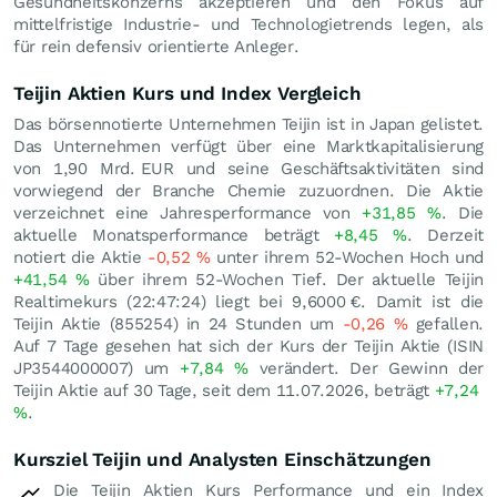
Gesundheitskonzerns akzeptieren und den Fokus auf
mittelfristige Industrie- und Technologietrends legen, als
für rein defensiv orientierte Anleger.
Teijin Aktien Kurs und Index Vergleich
Das börsennotierte Unternehmen Teijin ist in Japan gelistet.
Das Unternehmen verfügt über eine Marktkapitalisierung
von 1,90 Mrd.
EUR
und seine Geschäftsaktivitäten sind
vorwiegend der Branche Chemie zuzuordnen. Die Aktie
verzeichnet eine Jahresperformance von
+31,85
%
. Die
aktuelle Monatsperformance beträgt
+8,45
%
. Derzeit
notiert die Aktie
-0,52
%
unter ihrem 52-Wochen Hoch und
+41,54
%
über ihrem 52-Wochen Tief. Der aktuelle Teijin
Realtimekurs (22:47:24) liegt bei 9,6000
€
. Damit ist die
Teijin Aktie (855254) in 24 Stunden um
-0,26
%
gefallen.
Auf 7 Tage gesehen hat sich der Kurs der Teijin Aktie (ISIN
JP3544000007) um
+7,84
%
verändert. Der Gewinn der
Teijin Aktie auf 30 Tage, seit dem 11.07.2026, beträgt
+7,24
%
.
Kursziel Teijin und Analysten Einschätzungen
Die Teijin Aktien Kurs Performance und ein Index