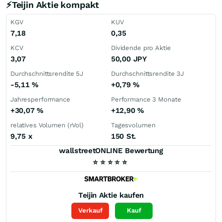
⚡Teijin Aktie kompakt
KGV
KUV
7,18
0,35
KCV
Dividende pro Aktie
3,07
50,00
JPY
Durchschnittsrendite 5J
Durchschnittsrendite 3J
-5,11
%
+0,79
%
Jahresperformance
Performance 3 Monate
+30,07
%
+12,90
%
relatives Volumen (rVol)
Tagesvolumen
9,75
x
150 St.
wallstreetONLINE Bewertung
⭐
⭐
⭐
⭐
⭐
Teijin
Aktie kaufen
Verkauf
Kauf