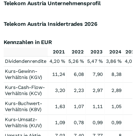
Telekom Austria Unternehmensprofil
Telekom Austria Insidertrades
2026
Kennzahlen in EUR
2021
2022
2023
2024
202
Dividendenrendite
4,20 %
5,26 %
5,47 %
3,86 %
4,05
Kurs-Gewinn-
11,24
6,08
7,90
8,38
Verhältnis (KGV)
Kurs-Cash-Flow-
3,20
2,23
2,97
2,89
Verhältnis (KCV)
Kurs-Buchwert-
1,63
1,07
1,11
1,05
Verhältnis (KBV)
Kurs-Umsatz-
1,09
0,78
0,99
0,99
Verhältnis (KUV)
Umsatz je Aktie
7,03
7,40
7,77
8