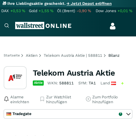
🎁 Ihre Lieblingsaktie geschenkt.
→ Jetzt Depot eröffnen
DAX
+0,53
%
Gold
+1,55
%
Öl (Brent)
-0,90
%
Dow Jones
+0,01
%
Aktien
Telekom Austria Aktie | 588811
Bilanz
Startseite
Telekom Austria Aktie
Aktie
WKN:
588811
SYM:
TA1
Land
Alarme
Zur Watchlist
Zum Portfolio
einrichten
hinzufügen
hinzufügen
Tradegate