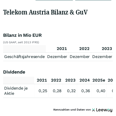
Telekom Austria Bilanz & GuV
Bilanz in Mio EUR
(US GAAP, seit 2013 IFRS)
2021
2022
2023
Geschäftsjahresende
Dezember
Dezember
Dezember
Dividende
2021
2022
2023
2024
2025e
202
Dividende je
0,25
0,28
0,32
0,36
0,40
0
Aktie
Kennzahlen und Daten von