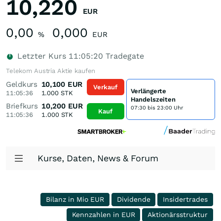
10,220
EUR
0,00
0,000
%
EUR
Letzter Kurs
11:05:20
Tradegate
Telekom Austria Aktie kaufen
Geldkurs
10,100
EUR
Verkauf
Verlängerte
11:05:36
1.000
STK
Handelszeiten
Briefkurs
10,200
EUR
07:30 bis 23:00 Uhr
Kauf
11:05:36
1.000
STK
Kurse, Daten, News & Forum
Bilanz in Mio EUR
Dividende
Insidertrades
Kennzahlen in EUR
Aktionärsstruktur