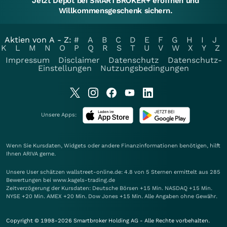
Jetzt Depot bei SMARTBROKER+ eröffnen und
Willkommensgeschenk sichern.
Aktien von A - Z:
#
A
B
C
D
E
F
G
H
I
J
K
L
M
N
O
P
Q
R
S
T
U
V
W
X
Y
Z
Impressum
Disclaimer
Datenschutz
Datenschutz-
Einstellungen
Nutzungsbedingungen
Unsere Apps:
Wenn Sie Kursdaten, Widgets oder andere Finanzinformationen benötigen, hilft
Ihnen
ARIVA
gerne.
Unsere User schätzen wallstreet-online.de: 4.8 von 5 Sternen ermittelt aus 285
Bewertungen bei www.kagels-trading.de
Zeitverzögerung der Kursdaten: Deutsche Börsen +15 Min. NASDAQ +15 Min.
NYSE +20 Min. AMEX +20 Min. Dow Jones +15 Min. Alle Angaben ohne Gewähr.
Copyright © 1998-2026 Smartbroker Holding AG - Alle Rechte vorbehalten.