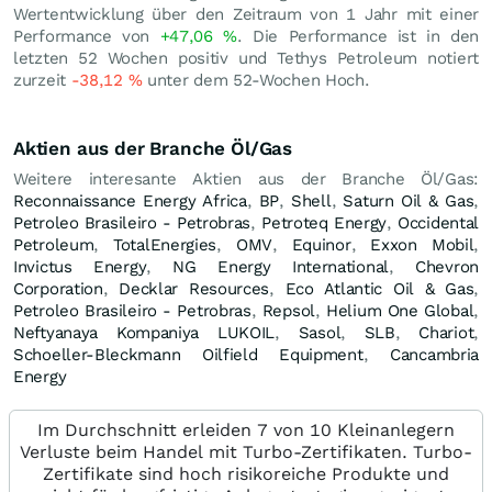
Wertentwicklung über den Zeitraum von 1 Jahr mit einer
Performance von
+47,06
%
. Die Performance ist in den
letzten 52 Wochen positiv und Tethys Petroleum notiert
zurzeit
-38,12
%
unter dem 52-Wochen Hoch.
Aktien aus der Branche Öl/Gas
Weitere interesante Aktien aus der Branche Öl/Gas:
Reconnaissance Energy Africa
,
BP
,
Shell
,
Saturn Oil & Gas
,
Petroleo Brasileiro - Petrobras
,
Petroteq Energy
,
Occidental
Petroleum
,
TotalEnergies
,
OMV
,
Equinor
,
Exxon Mobil
,
Invictus Energy
,
NG Energy International
,
Chevron
Corporation
,
Decklar Resources
,
Eco Atlantic Oil & Gas
,
Petroleo Brasileiro - Petrobras
,
Repsol
,
Helium One Global
,
Neftyanaya Kompaniya LUKOIL
,
Sasol
,
SLB
,
Chariot
,
Schoeller-Bleckmann Oilfield Equipment
,
Cancambria
Energy
Im Durchschnitt erleiden 7 von 10 Kleinanlegern
Verluste beim Handel mit Turbo-Zertifikaten. Turbo-
Zertifikate sind hoch risikoreiche Produkte und