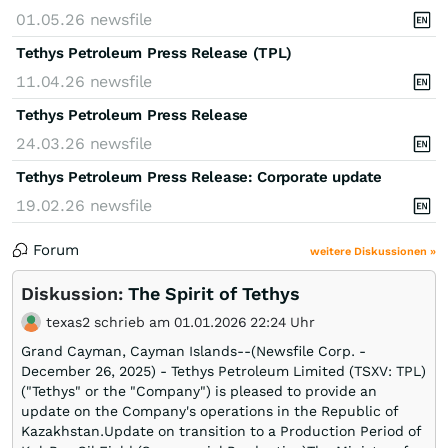
01.05.26
newsfile
Tethys Petroleum Press Release (TPL)
11.04.26
newsfile
Tethys Petroleum Press Release
24.03.26
newsfile
Tethys Petroleum Press Release: Corporate update
19.02.26
newsfile
Forum
weitere Diskussionen »
Diskussion:
The Spirit of Tethys
texas2 schrieb am 01.01.2026 22:24 Uhr
Grand Cayman, Cayman Islands--(Newsfile Corp. -
December 26, 2025) - Tethys Petroleum Limited (TSXV: TPL)
("Tethys" or the "Company") is pleased to provide an
update on the Company's operations in the Republic of
Kazakhstan.Update on transition to a Production Period of