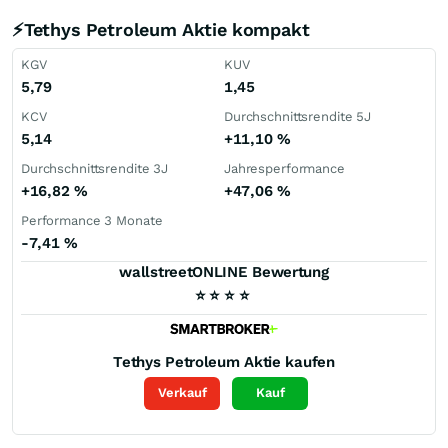
⚡Tethys Petroleum Aktie kompakt
KGV
KUV
5,79
1,45
KCV
Durchschnittsrendite 5J
5,14
+11,10
%
Durchschnittsrendite 3J
Jahresperformance
+16,82
%
+47,06
%
Performance 3 Monate
-7,41
%
wallstreetONLINE Bewertung
⭐
⭐
⭐
⭐
Tethys Petroleum
Aktie kaufen
Verkauf
Kauf