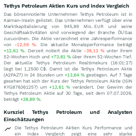
Tethys Petroleum Aktien Kurs und Index Vergleich
Das börsennotierte Unternehmen Tethys Petroleum ist in
Kaiman-Inseln gelistet. Das Unternehmen verfügt über eine
Marktkapitalisierung von 945,89 Mio.
EUR
und seine
Geschäftsaktivitäten sind vorwiegend der Branche Öl/Gas
zuzuordnen. Die Aktie verzeichnet eine Jahresperformance
von
-12,59
%
. Die aktuelle Monatsperformance beträgt
+12,61
%
. Derzeit notiert die Aktie
-38,12
%
unter ihrem
52-Wochen Hoch und
+73,61
%
über ihrem 52-Wochen Tief.
Der aktuelle Tethys Petroleum Realtimekurs (16:01:27)
liegt bei 1,2500
C$
. Damit ist die Tethys Petroleum Aktie
(A2PAZ7) in 24 Stunden um
+13,64
%
gestiegen. Auf 7 Tage
gesehen hat sich der Kurs der Tethys Petroleum Aktie (ISIN
KYG876361257) um
+12,61
%
verändert. Der Gewinn der
Tethys Petroleum Aktie auf 30 Tage, seit dem 07.07.2026,
beträgt
+38,89
%
.
Kursziel Tethys Petroleum und Analysten
Einschätzungen
Die Tethys Petroleum Aktien Kurs Performance und
ein Index Vergleich zeigt eine sehr starke