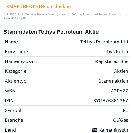
SMARTBROKER+ entdecken
*ab 500 EUR Ordervolumen über gettex für 0€, zzgl. marktüblicher Spreads und
Zuwendungen
Stammdaten Tethys Petroleum Aktie
Name
Tethys Petroleum Ltd
Kurzname
Tethys Petro
Namenszusatz
Registered Shs
Kategorie
Aktien
Aktientyp
Stammaktien
WKN
A2PAZ7
ISIN
KYG876361257
Symbol
TPL
Branche
Öl/Gas
Land
Kaimaninseln