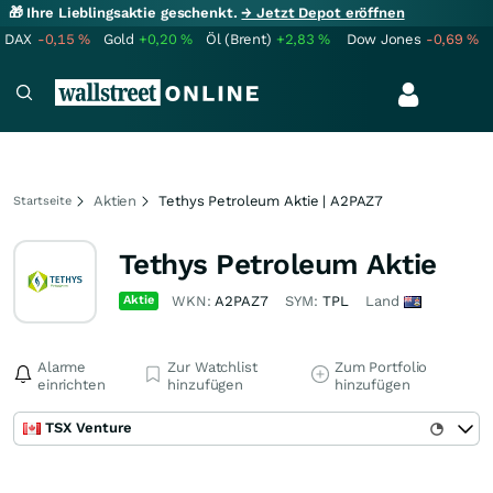
🎁 Ihre Lieblingsaktie geschenkt.
→ Jetzt Depot eröffnen
DAX
-0,15
%
Gold
+0,20
%
Öl (Brent)
+2,83
%
Dow Jones
-0,69
%
Aktien
Tethys Petroleum Aktie | A2PAZ7
Startseite
Tethys Petroleum Aktie
Aktie
WKN:
A2PAZ7
SYM:
TPL
Land
Alarme
Zur Watchlist
Zum Portfolio
einrichten
hinzufügen
hinzufügen
TSX Venture