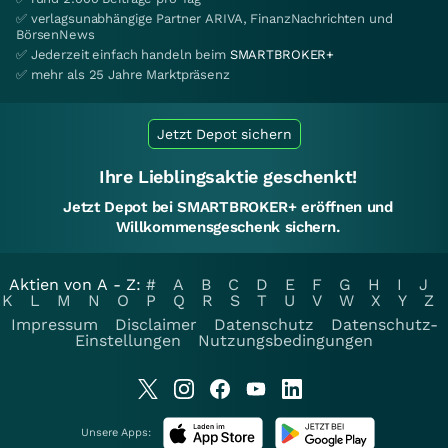
✅ verlagsunabhängige Partner ARIVA, FinanzNachrichten und
BörsenNews
✅ Jederzeit einfach handeln beim
SMARTBROKER+
✅ mehr als 25 Jahre Marktpräsenz
Jetzt Depot sichern
Ihre Lieblingsaktie geschenkt!
Jetzt Depot bei SMARTBROKER+ eröffnen und
Willkommensgeschenk sichern.
Aktien von A - Z:
#
A
B
C
D
E
F
G
H
I
J
K
L
M
N
O
P
Q
R
S
T
U
V
W
X
Y
Z
Impressum
Disclaimer
Datenschutz
Datenschutz-
Einstellungen
Nutzungsbedingungen
Unsere Apps: