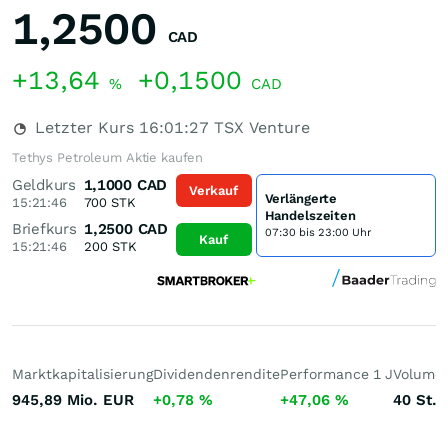
1,2500
CAD
+13,64
+0,1500
%
CAD
Letzter Kurs
16:01:27
TSX Venture
Tethys Petroleum Aktie kaufen
Geldkurs
1,1000
CAD
Verkauf
Verlängerte
15:21:46
700
STK
Handelszeiten
Briefkurs
1,2500
CAD
07:30 bis 23:00 Uhr
Kauf
15:21:46
200
STK
Marktkapitalisierung
Dividendenrendite
Performance 1 J
Volumen
945,89 Mio.
EUR
+0,78
%
+47,06
%
40
St.