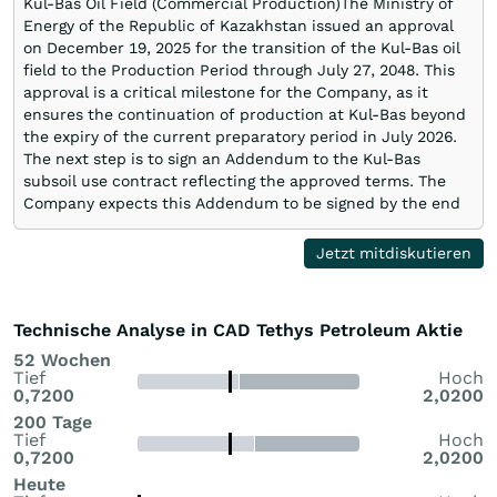
Kul-Bas Oil Field (Commercial Production)The Ministry of
Energy of the Republic of Kazakhstan issued an approval
on December 19, 2025 for the transition of the Kul-Bas oil
field to the Production Period through July 27, 2048. This
approval is a critical milestone for the Company, as it
ensures the continuation of production at Kul-Bas beyond
the expiry of the current preparatory period in July 2026.
The next step is to sign an Addendum to the Kul-Bas
subsoil use contract reflecting the approved terms. The
Company expects this Addendum to be signed by the end
of January 2026, subject to completion of the required
formal procedures.Operations updateOil production from
Jetzt mitdiskutieren
wells KBD-02, KBD-06, and KBD-07 has averaged
approximately 425 tons per day in December. This period
has had fluctuations reflecting ongoing optimization of
Technische Analyse in CAD Tethys Petroleum Aktie
surface facilities. W …
52 Wochen
Tief
Hoch
0,7200
2,0200
200 Tage
Tief
Hoch
0,7200
2,0200
Heute