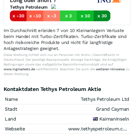
Long oder Short ?
Tethys Petroleum
x -30
x -10
x -3
x 3
x 10
x 30
Im Durchschnitt erleiden 7 von 10 Kleinanlegern Verluste
beim Handel mit Turbo-Zertifikaten. Turbo-Zertifikate sind
hoch risikoreiche Produkte und nicht für langfristige
Anlagestrategien geeignet.
Diese Werbung richtet sich nur an Personen mit Wohn-/Geschäftssitz in
Deutschland. Der jeweilige Basisprospekt, etwaige Nachträge, die Endgültigen
Bedingungen sowie das maßgebliche Basisinformationsblatt sind auf
www.ingmarkets.de
veröffentlicht. Beachten Sie auch die
weiteren Hinweise
zu
dieser Werbung.
Kontaktdaten Tethys Petroleum Aktie
Name
Tethys Petroleum Ltd
Stadt
Grand Cayman
Land
Kaimaninseln
Webseite
www.tethyspetroleum.com