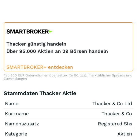
Thacker günstig handeln
Über 95.000 Aktien an 29 Börsen handeln
SMARTBROKER+ entdecken
*ab 500 EUR Ordervolumen über gettex für 0€, zzgl. marktüblicher Spreads und
Zuwendungen
Stammdaten Thacker Aktie
Name
Thacker & Co Ltd
Kurzname
Thacker & Co
Namenszusatz
Registered Shs
Kategorie
Aktien