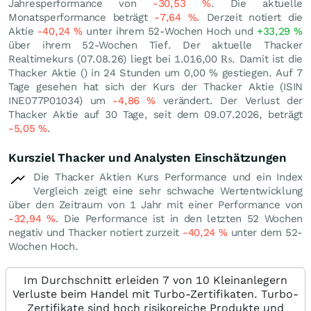
Jahresperformance von
-30,53
%
. Die aktuelle
Monatsperformance beträgt
-7,64
%
. Derzeit notiert die
Aktie
-40,24
%
unter ihrem 52-Wochen Hoch und
+33,29
%
über ihrem 52-Wochen Tief. Der aktuelle Thacker
Realtimekurs (
07.08.26
) liegt bei 1.016,00
₨
. Damit ist die
Thacker Aktie () in 24 Stunden um
0,00
%
gestiegen. Auf 7
Tage gesehen hat sich der Kurs der Thacker Aktie (ISIN
INE077P01034) um
-4,86
%
verändert. Der Verlust der
Thacker Aktie auf 30 Tage, seit dem 09.07.2026, beträgt
-5,05
%
.
Kursziel Thacker und Analysten Einschätzungen
Die Thacker Aktien Kurs Performance und ein Index
Vergleich zeigt eine sehr schwache Wertentwicklung
über den Zeitraum von 1 Jahr mit einer Performance von
-32,94
%
. Die Performance ist in den letzten 52 Wochen
negativ und Thacker notiert zurzeit
-40,24
%
unter dem 52-
Wochen Hoch.
Im Durchschnitt erleiden 7 von 10 Kleinanlegern
Verluste beim Handel mit Turbo-Zertifikaten. Turbo-
Zertifikate sind hoch risikoreiche Produkte und