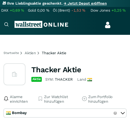
🎁 Ihre Lieblingsaktie geschenkt.
→ Jetzt Depot eröffnen
DAX
+0,69
%
Gold
0,00
%
Öl (Brent)
-1,53
%
Dow Jones
+0,25
%
Aktien
Thacker Aktie
Startseite
Thacker Aktie
Aktie
SYM:
THACKER
Land
Alarme
Zur Watchlist
Zum Portfolio
einrichten
hinzufügen
hinzufügen
Bombay