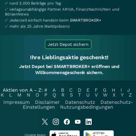
✅ rund 2.000 Beiträge pro Tag
✅ verlagsunabhängige Partner ARIVA, FinanzNachrichten und
BörsenNews
✅ Jederzeit einfach handeln beim
SMARTBROKER+
✅ mehr als 25 Jahre Marktpräsenz
Jetzt Depot sichern
Ihre Lieblingsaktie geschenkt!
Jetzt Depot bei SMARTBROKER+ eröffnen und
Willkommensgeschenk sichern.
Aktien von A - Z:
#
A
B
C
D
E
F
G
H
I
J
K
L
M
N
O
P
Q
R
S
T
U
V
W
X
Y
Z
Impressum
Disclaimer
Datenschutz
Datenschutz-
Einstellungen
Nutzungsbedingungen
Unsere Apps: