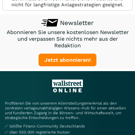
nicht für langfristige Anlagestrategien geeignet.
Newsletter
Abonnieren Sie unsere kostenlosen Newsletter
und verpassen Sie nichts mehr aus der
Redaktion
Jetzt abonnieren!
Profitieren Sie von unserem Alleinstellungsmerkmal als den
zentralen verlagsunabhängigen Wissens-Hub für einen aktuellen
und fundierten Zugang in die Börsen- und Wirtschaftswelt, um
strategische Entscheidungen zu treffen.
✅ Größte Finanz-Community Deutschlands
✅ über 550.000 registrierte Nutzer