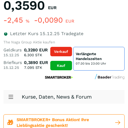
0,3590
EUR
-2,45
-0,0090
%
EUR
Letzter Kurs
15.12.25
Tradegate
The Naga Group Aktie kaufen
Geldkurs
0,3280
EUR
Verkauf
Verlängerte
15.12.25
6.300
STK
Handelszeiten
Briefkurs
0,3890
EUR
07:30 bis 23:00 Uhr
Kauf
15.12.25
7.095
STK
Kurse, Daten, News & Forum
SMARTBROKER+ Bonus Aktion! Ihre
🎁
Lieblingsaktie geschenkt!