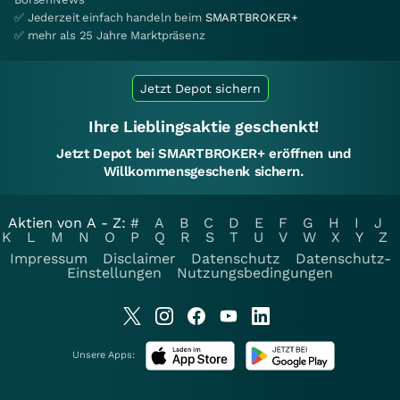
✅ Jederzeit einfach handeln beim
SMARTBROKER+
✅ mehr als 25 Jahre Marktpräsenz
Jetzt Depot sichern
Ihre Lieblingsaktie geschenkt!
Jetzt Depot bei SMARTBROKER+ eröffnen und
Willkommensgeschenk sichern.
Aktien von A - Z:
#
A
B
C
D
E
F
G
H
I
J
K
L
M
N
O
P
Q
R
S
T
U
V
W
X
Y
Z
Impressum
Disclaimer
Datenschutz
Datenschutz-
Einstellungen
Nutzungsbedingungen
Unsere Apps: