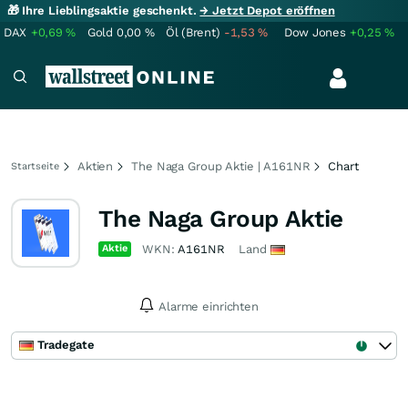
🎁 Ihre Lieblingsaktie geschenkt.
→ Jetzt Depot eröffnen
DAX
+0,69
%
Gold
0,00
%
Öl (Brent)
-1,53
%
Dow Jones
+0,25
%
Aktien
The Naga Group Aktie | A161NR
Chart
Startseite
The Naga Group Aktie
Aktie
WKN:
A161NR
Land
Alarme einrichten
Tradegate