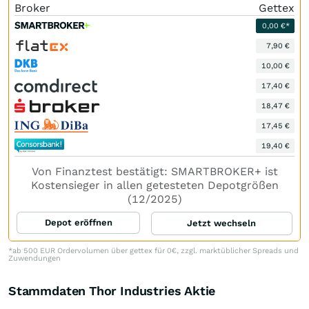
Broker
Gettex
0,00 €*
7,90 €
10,00 €
17,40 €
18,47 €
17,45 €
19,40 €
Von Finanztest bestätigt: SMARTBROKER+ ist
Kostensieger in allen getesteten Depotgrößen
(12/2025)
Depot eröffnen
Jetzt wechseln
*ab 500 EUR Ordervolumen über gettex für 0€, zzgl. marktüblicher Spreads und
Zuwendungen
Stammdaten Thor Industries Aktie