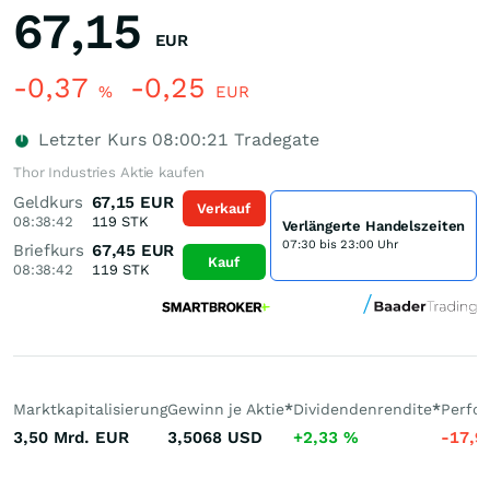
67,15
EUR
-0,37
-0,25
%
EUR
Letzter Kurs
08:00:21
Tradegate
Thor Industries Aktie kaufen
Geldkurs
67,15
EUR
Verkauf
08:38:42
119
STK
Verlängerte Handelszeiten
07:30 bis 23:00 Uhr
Briefkurs
67,45
EUR
Kauf
08:38:42
119
STK
Marktkapitalisierung
Gewinn je Aktie
*
Dividendenrendite
*
Perfo
3,50 Mrd.
EUR
3,5068
USD
+2,33
%
-17,9