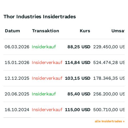
Thor Industries Insidertrades
Datum
Transaktion
Kurs
Umsat
06.03.2026
06.03.2026
Insiderkauf
88,25
USD
229.450,00
US
15.01.2026
15.01.2026
Insiderverkauf
114,84
USD
524.474,28
US
12.12.2025
12.12.2025
Insiderverkauf
103,15
USD
178.346,35
US
20.06.2025
20.06.2025
Insiderkauf
85,40
USD
256.200,00
US
16.10.2024
16.10.2024
Insiderverkauf
115,00
USD
500.710,00
US
alle Insidertrades »