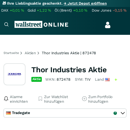
🎁 Ihre Lieblingsaktie geschenkt.
→ Jetzt Depot eröffnen
DAX
+0,01
%
Gold
+1,22
%
Öl (Brent)
+0,10
%
Dow Jones
-0,15
%
Aktien
Thor Industries Aktie | 872478
Startseite
Thor Industries Aktie
Aktie
WKN:
872478
SYM:
TIV
Land
Alarme
Zur Watchlist
Zum Portfolio
einrichten
hinzufügen
hinzufügen
Tradegate