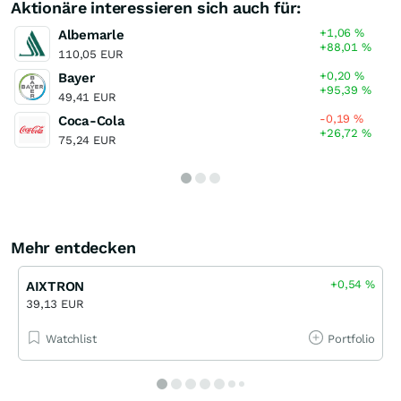
Aktionäre interessieren sich auch für:
+1,06
%
Albemarle
+88,01
%
110,05 EUR
+0,20
%
Bayer
+95,39
%
49,41 EUR
-0,19
%
Coca-Cola
+26,72
%
75,24 EUR
Mehr entdecken
+0,54
%
AIXTRON
39,13 EUR
Watchlist
Portfolio