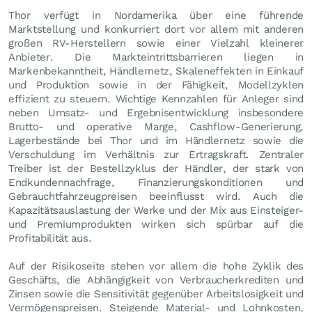
Thor verfügt in Nordamerika über eine führende
Marktstellung und konkurriert dort vor allem mit anderen
großen RV-Herstellern sowie einer Vielzahl kleinerer
Anbieter. Die Markteintrittsbarrieren liegen in
Markenbekanntheit, Händlernetz, Skaleneffekten in Einkauf
und Produktion sowie in der Fähigkeit, Modellzyklen
effizient zu steuern. Wichtige Kennzahlen für Anleger sind
neben Umsatz- und Ergebnisentwicklung insbesondere
Brutto- und operative Marge, Cashflow-Generierung,
Lagerbestände bei Thor und im Händlernetz sowie die
Verschuldung im Verhältnis zur Ertragskraft. Zentraler
Treiber ist der Bestellzyklus der Händler, der stark von
Endkundennachfrage, Finanzierungskonditionen und
Gebrauchtfahrzeugpreisen beeinflusst wird. Auch die
Kapazitätsauslastung der Werke und der Mix aus Einsteiger-
und Premiumprodukten wirken sich spürbar auf die
Profitabilität aus.
Auf der Risikoseite stehen vor allem die hohe Zyklik des
Geschäfts, die Abhängigkeit von Verbraucherkrediten und
Zinsen sowie die Sensitivität gegenüber Arbeitslosigkeit und
Vermögenspreisen. Steigende Material- und Lohnkosten,