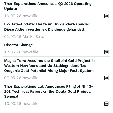
Thor Explorations Announces Q2 2026 Operating
Update
16.07.26
newsfile
Ex-Date-Update: Heute im Dividendenkalender:
Diese Aktien werden ex Dividende gehandelt
01.07.26
Markt Bote
Director Change
12.05.26
newsfile
Magna Terra Acquires the Shellbird Gold Project in
Western Newfoundland via Staking; Identifies
Orogenic Gold Potential Along Major Fault System
07.05.26
newsfile
Thor Explorations Ltd. Announces Filing of NI 43-
101 Technical Report on the Douta Gold Project,
Senegal
13.03.26
newsfile