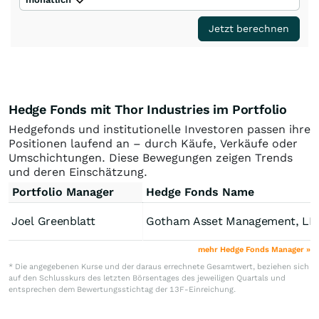
Jetzt berechnen
Hedge Fonds mit Thor Industries im Portfolio
Hedgefonds und institutionelle Investoren passen ihre
Positionen laufend an – durch Käufe, Verkäufe oder
Umschichtungen. Diese Bewegungen zeigen Trends
und deren Einschätzung.
Portfolio Manager
Hedge Fonds Name
Joel Greenblatt
Gotham Asset Management, LL
mehr Hedge Fonds Manager »
* Die angegebenen Kurse und der daraus errechnete Gesamtwert, beziehen sich
auf den Schlusskurs des letzten Börsentages des jeweiligen Quartals und
entsprechen dem Bewertungsstichtag der 13F-Einreichung.