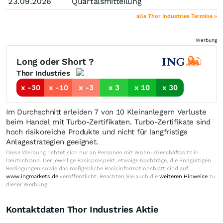
23.09.2026
Quartalsmitteilung
alle Thor Industries Termine »
Werbung
Long oder Short ?
Thor Industries
x -30
x -10
x -3
x 3
x 10
x 30
Im Durchschnitt erleiden 7 von 10 Kleinanlegern Verluste
beim Handel mit Turbo-Zertifikaten. Turbo-Zertifikate sind
hoch risikoreiche Produkte und nicht für langfristige
Anlagestrategien geeignet.
Diese Werbung richtet sich nur an Personen mit Wohn-/Geschäftssitz in
Deutschland. Der jeweilige Basisprospekt, etwaige Nachträge, die Endgültigen
Bedingungen sowie das maßgebliche Basisinformationsblatt sind auf
www.ingmarkets.de
veröffentlicht. Beachten Sie auch die
weiteren Hinweise
zu
dieser Werbung.
Kontaktdaten Thor Industries Aktie