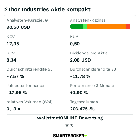
⚡Thor Industries Aktie kompakt
Analysten-Kursziel Ø
Analysten-Ratings
90,50
USD
KGV
KUV
17,35
0,50
KCV
Dividende pro Aktie
8,34
2,08
USD
Durchschnittsrendite 5J
Durchschnittsrendite 3J
-7,57
%
-11,78
%
Jahresperformance
Performance 3 Monate
-17,95
%
+1,90
%
relatives Volumen (rVol)
Tagesvolumen
0,13
x
203.475 St.
wallstreetONLINE Bewertung
⭐
⭐