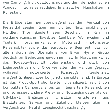
wie Camping, Individualtourismus und dem demografischen
Wandel hin zu reisefreudigen, finanzstarken Haushalten im
Ruhestand.
Die Erlöse stammen überwiegend aus dem Verkauf von
Freizeitfahrzeugen über ein dichtes Netz unabhängiger
Händler. Thor gliedert sein Geschäft im Kern in
nordamerikanische Towables (ziehbare Wohnwagen und
Trailer), nordamerikanische Motorized (motorisierte
Reisemobile) sowie das europäische Segment, das vor
allem durch die Übernahme von Erwin Hymer Group
deutlich an Bedeutung gewonnen hat. In Nordamerika ist
das Towable-Geschäft volumenstark und stark von
Lagerbeständen und Orderverhalten der Händler geprägt,
während motorisierte Fahrzeuge tendenziell
margenträchtiger, aber konjunktursensibler sind. In Europa
ist das Produktportfolio breiter diversifiziert, reicht von
kompakten Campervans bis zu integrierten Reisemobilen
und adressiert andere Preis- und Nutzungsmuster als der
US-Markt. Ergänzende Umsätze entstehen aus
Ersatzteilen, Service und Zubehör, bleiben aber im
Vergleich zum Neufahrzeuggeschäft nachrangig.