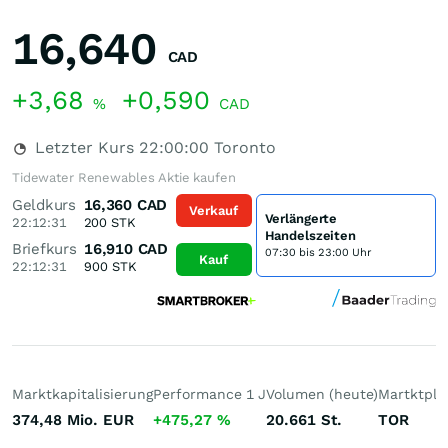
16,640
CAD
+3,68
+0,590
%
CAD
Letzter Kurs
22:00:00
Toronto
Tidewater Renewables Aktie kaufen
Geldkurs
16,360
CAD
Verkauf
Verlängerte
22:12:31
200
STK
Handelszeiten
Briefkurs
16,910
CAD
07:30 bis 23:00 Uhr
Kauf
22:12:31
900
STK
Marktkapitalisierung
Performance 1 J
Volumen (heute)
Martktpla
374,48 Mio.
EUR
+475,27
%
20.661
St.
TOR