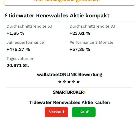
⚡Tidewater Renewables Aktie kompakt
Durchschnittsrendite 5J
Durchschnittsrendite 3J
+1,65
%
+23,61
%
Jahresperformance
Performance 3 Monate
+475,27
%
+57,35
%
Tagesvolumen
20.671 St.
wallstreetONLINE Bewertung
⭐
⭐
⭐
⭐
⭐
Tidewater Renewables
Aktie kaufen
Verkauf
Kauf