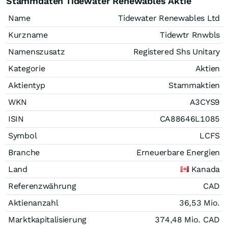
Stammdaten Tidewater Renewables Aktie
Name
Tidewater Renewables Ltd
Kurzname
Tidewtr Rnwbls
Namenszusatz
Registered Shs Unitary
Kategorie
Aktien
Aktientyp
Stammaktien
WKN
A3CYS9
ISIN
CA88646L1085
Symbol
LCFS
Branche
Erneuerbare Energien
Land
Kanada
Referenzwährung
CAD
Aktienanzahl
36,53 Mio.
Marktkapitalisierung
374,48 Mio.
CAD