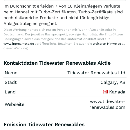
Im Durchschnitt erleiden 7 von 10 Kleinanlegern Verluste
beim Handel mit Turbo-Zertifikaten. Turbo-Zertifikate sind
hoch risikoreiche Produkte und nicht für langfristige
Anlagestrategien geeignet.
Diese Werbung richtet sich nur an Personen mit Wohn-/Geschäftssitz in
Deutschland. Der jeweilige Basisprospekt, etwaige Nachträge, die Endgültigen
Bedingungen sowie das maßgebliche Basisinformationsblatt sind auf
www.ingmarkets.de
veröffentlicht. Beachten Sie auch die
weiteren Hinweise
zu
dieser Werbung.
Kontaktdaten Tidewater Renewables Aktie
Name
Tidewater Renewables Ltd
Stadt
Calgary, AB
Land
Kanada
www.tidewater-
Webseite
renewables.com
Emission Tidewater Renewables