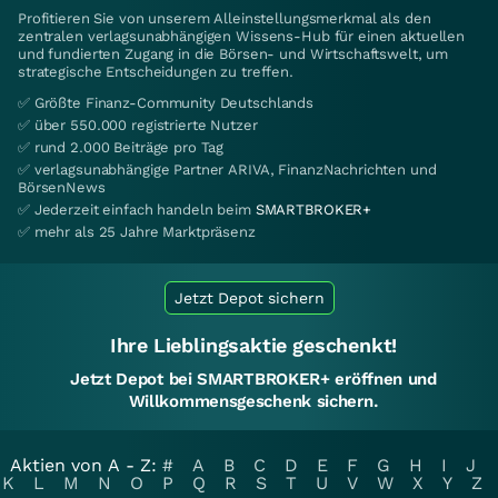
Profitieren Sie von unserem Alleinstellungsmerkmal als den
zentralen verlagsunabhängigen Wissens-Hub für einen aktuellen
und fundierten Zugang in die Börsen- und Wirtschaftswelt, um
strategische Entscheidungen zu treffen.
✅ Größte Finanz-Community Deutschlands
✅ über 550.000 registrierte Nutzer
✅ rund 2.000 Beiträge pro Tag
✅ verlagsunabhängige Partner ARIVA, FinanzNachrichten und
BörsenNews
✅ Jederzeit einfach handeln beim
SMARTBROKER+
✅ mehr als 25 Jahre Marktpräsenz
Jetzt Depot sichern
Ihre Lieblingsaktie geschenkt!
Jetzt Depot bei SMARTBROKER+ eröffnen und
Willkommensgeschenk sichern.
Aktien von A - Z:
#
A
B
C
D
E
F
G
H
I
J
K
L
M
N
O
P
Q
R
S
T
U
V
W
X
Y
Z