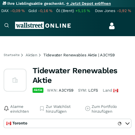
🎁 Ihre Lieblingsaktie geschenkt.
→ Jetzt Depot eröffnen
DAX
-0,09
%
Gold
-0,16
%
Öl (Brent)
+5,15
%
Dow Jones
-0,92
%
Aktien
Tidewater Renewables Aktie | A3CYS9
Startseite
Tidewater Renewables
Aktie
Aktie
WKN:
A3CYS9
SYM:
LCFS
Land
Alarme
Zur Watchlist
Zum Portfolio
einrichten
hinzufügen
hinzufügen
Toronto