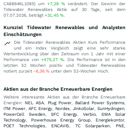
CA88646L1085) um
+7,28
%
verändert. Der Gewinn der
Tidewater Renewables Aktie auf 30 Tage, seit dem
07.07.2026, beträgt
+31,45
%
.
Kursziel Tidewater Renewables und Analysten
Einschätzungen
Die Tidewater Renewables Aktien Kurs Performance
und ein Index Vergleich zeigt eine sehr starke
Wertentwicklung über den Zeitraum von 1 Jahr mit einer
Performance von
+475,27
%
. Die Performance ist in den
letzten 52 Wochen positiv und Tidewater Renewables
notiert zurzeit
-6,36
%
unter dem 52-Wochen Hoch.
Aktien aus der Branche Erneuerbare Energien
Weitere interesante Aktien aus der Branche Erneuerbare
Energien:
NEL ASA
,
Plug Power
,
Ballard Power Systems
,
ITM Power
,
AFC Energy
,
Nordex
,
JinkoSolar
,
SunHydrogen
,
PowerCell Sweden
,
SFC Energy
,
Verbio
,
SMA Solar
Technology
,
Powerhouse Energy Group
,
Energiekontor
,
POET Technologies
,
ENCAVIS
,
7C Solarparken
,
PNE
,