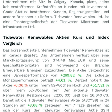
Unternehmen mit Sitz in Calgary, Kanada, plant, seine
kohlenstoffarmen Kraftstoffe an Kunden mit Investment-
Grade-Status, bestehende Kunden, Regierungsstellen und
andere Branchen zu liefern. Tidewater Renewables Ltd. ist
eine Tochtergesellschaft der Tidewater Midstream and
Infrastructure Ltd.
Tidewater Renewables Aktien Kurs und Index
Vergleich
Das börsennotierte Unternehmen Tidewater Renewables ist
in Kanada gelistet. Das Unternehmen verfügt über eine
Marktkapitalisierung von 374,48 Mio.
EUR
und seine
Geschäftsaktivitäten sind vorwiegend der Branche
Erneuerbare Energien zuzuordnen. Die Aktie verzeichnet
eine Jahresperformance von
+269,82
%
. Die aktuelle
Monatsperformance beträgt
+4,61
%
. Derzeit notiert die
Aktie
-6,36
%
unter ihrem 52-Wochen Hoch und
+517,31
%
über ihrem 52-Wochen Tief. Der aktuelle Tidewater
Renewables Realtimekurs (22:00:00) liegt bei 16,640
C$
.
Damit ist die Tidewater Renewables Aktie (A3CYS9) in 24
Stunden um
+3,68
%
gestiegen. Auf 7 Tage gesehen hat
sich der Kurs der Tidewater Renewables Aktie (ISIN