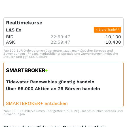
Realtimekurse
L&S Ex
4 € pro Trade**
BID
22:59:47
10,100
ASK
22:59:47
10,400
*ab 500 EUR Ordervolumen über gettex, zzgl. marktüblicher Spreads und
Zuwendungen | ** zzgl. marktüblicher Spreads und Zuwendungen, mögliche
Steuern und ggf. SEC Gebühr
Tidewater Renewables günstig handeln
Über 95.000 Aktien an 29 Börsen handeln
SMARTBROKER+ entdecken
*ab 500 EUR Ordervolumen über gettex für 0€, zzgl. marktüblicher Spreads und
Zuwendungen