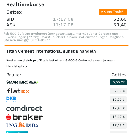
Realtimekurse
Gettex
0 € pro Trade*
BID
17:17:08
52,60
ASK
17:17:08
53,40
*ab 500 EUR Ordervolumen über gettex, zzgl. marktüblicher Spreads und
Zuwendungen | ** zzgl. marktüblicher Spreads und Zuwendungen, mögliche
Steuern und ggf. SEC Gebühr
Titan Cement International günstig handeln
Kostenvergleich pro Trade bei einem 5.000 € Ordervolumen, je nach
Handelsplatz
Broker
Gettex
0,00 €*
7,90 €
10,00 €
17,40 €
18,47 €
17,45 €