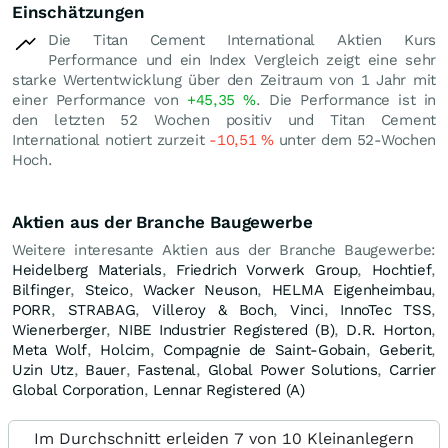
Einschätzungen
Die Titan Cement International Aktien Kurs
Performance und ein Index Vergleich zeigt eine sehr
starke Wertentwicklung über den Zeitraum von 1 Jahr mit
einer Performance von
+45,35
%
. Die Performance ist in
den letzten 52 Wochen positiv und Titan Cement
International notiert zurzeit
-10,51
%
unter dem 52-Wochen
Hoch.
Aktien aus der Branche Baugewerbe
Weitere interesante Aktien aus der Branche Baugewerbe:
Heidelberg Materials
,
Friedrich Vorwerk Group
,
Hochtief
,
Bilfinger
,
Steico
,
Wacker Neuson
,
HELMA Eigenheimbau
,
PORR
,
STRABAG
,
Villeroy & Boch
,
Vinci
,
InnoTec TSS
,
Wienerberger
,
NIBE Industrier Registered (B)
,
D.R. Horton
,
Meta Wolf
,
Holcim
,
Compagnie de Saint-Gobain
,
Geberit
,
Uzin Utz
,
Bauer
,
Fastenal
,
Global Power Solutions
,
Carrier
Global Corporation
,
Lennar Registered (A)
Im Durchschnitt erleiden 7 von 10 Kleinanlegern