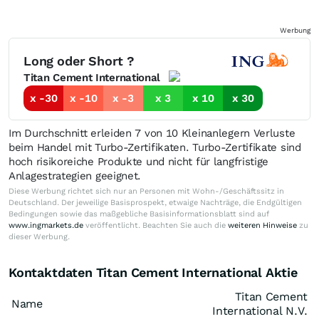
Werbung
Long oder Short ?
Titan Cement International
x -30
x -10
x -3
x 3
x 10
x 30
Im Durchschnitt erleiden 7 von 10 Kleinanlegern Verluste
beim Handel mit Turbo-Zertifikaten. Turbo-Zertifikate sind
hoch risikoreiche Produkte und nicht für langfristige
Anlagestrategien geeignet.
Diese Werbung richtet sich nur an Personen mit Wohn-/Geschäftssitz in
Deutschland. Der jeweilige Basisprospekt, etwaige Nachträge, die Endgültigen
Bedingungen sowie das maßgebliche Basisinformationsblatt sind auf
www.ingmarkets.de
veröffentlicht. Beachten Sie auch die
weiteren Hinweise
zu
dieser Werbung.
Kontaktdaten Titan Cement International Aktie
Titan Cement
Name
International N.V.