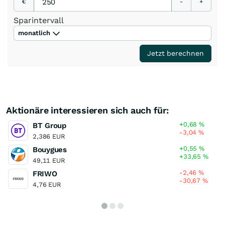
€
-
+
Sparintervall
monatlich
Jetzt berechnen
Aktionäre interessieren sich auch für:
+0,68
%
BT Group
-3,04
%
2,386 EUR
+0,55
%
Bouygues
+33,65
%
49,11 EUR
-2,46
%
FRIWO
-30,67
%
4,76 EUR