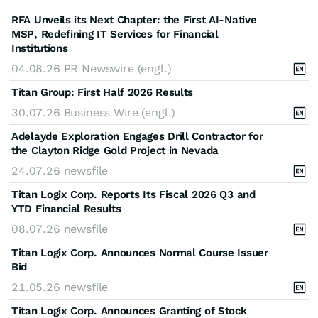
RFA Unveils its Next Chapter: the First AI-Native
MSP, Redefining IT Services for Financial
Institutions
04.08.26
PR Newswire (engl.)
Titan Group: First Half 2026 Results
30.07.26
Business Wire (engl.)
Adelayde Exploration Engages Drill Contractor for
the Clayton Ridge Gold Project in Nevada
24.07.26
newsfile
Titan Logix Corp. Reports Its Fiscal 2026 Q3 and
YTD Financial Results
08.07.26
newsfile
Titan Logix Corp. Announces Normal Course Issuer
Bid
21.05.26
newsfile
Titan Logix Corp. Announces Granting of Stock