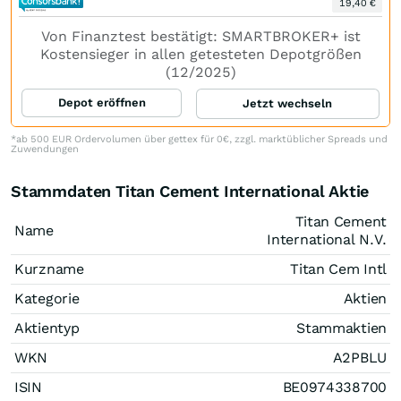
19,40 €
Von Finanztest bestätigt: SMARTBROKER+ ist
Kostensieger in allen getesteten Depotgrößen
(12/2025)
Depot eröffnen
Jetzt wechseln
*ab 500 EUR Ordervolumen über gettex für 0€, zzgl. marktüblicher Spreads und
Zuwendungen
Stammdaten Titan Cement International Aktie
Titan Cement
Name
International N.V.
Kurzname
Titan Cem Intl
Kategorie
Aktien
Aktientyp
Stammaktien
WKN
A2PBLU
ISIN
BE0974338700