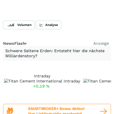
Volumen
Analyse
NewsFlash
Anzeige
Schwere Seltene Erden: Entsteht hier die nächste
Milliardenstory?
Intraday
+0,19
%
+
SMARTBROKER+ Bonus Aktion!
🎁
Ihre Lieblingsaktie geschenkt!