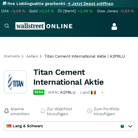
🎁 Ihre Lieblingsaktie geschenkt.
→ Jetzt Depot eröffnen
DAX
-0,08
%
Gold
+0,24
%
Öl (Brent)
+2,49
%
Dow Jones
-0,63
%
Aktien
Titan Cement International Aktie | A2PBLU
Startseite
Titan Cement
International Aktie
Aktie
WKN:
A2PBLU
Land
Alarme
Zur Watchlist
Zum Portfolio
einrichten
hinzufügen
hinzufügen
Lang & Schwarz