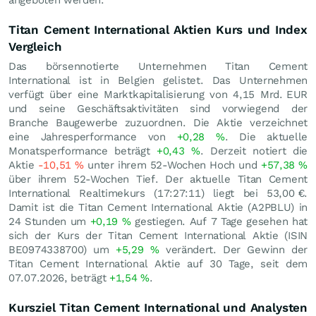
Titan Cement International Aktien Kurs und Index
Vergleich
Das börsennotierte Unternehmen Titan Cement
International ist in Belgien gelistet. Das Unternehmen
verfügt über eine Marktkapitalisierung von 4,15 Mrd.
EUR
und seine Geschäftsaktivitäten sind vorwiegend der
Branche Baugewerbe zuzuordnen. Die Aktie verzeichnet
eine Jahresperformance von
+0,28
%
. Die aktuelle
Monatsperformance beträgt
+0,43
%
. Derzeit notiert die
Aktie
-10,51
%
unter ihrem 52-Wochen Hoch und
+57,38
%
über ihrem 52-Wochen Tief. Der aktuelle Titan Cement
International Realtimekurs (17:27:11) liegt bei 53,00
€
.
Damit ist die Titan Cement International Aktie (A2PBLU) in
24 Stunden um
+0,19
%
gestiegen. Auf 7 Tage gesehen hat
sich der Kurs der Titan Cement International Aktie (ISIN
BE0974338700) um
+5,29
%
verändert. Der Gewinn der
Titan Cement International Aktie auf 30 Tage, seit dem
07.07.2026, beträgt
+1,54
%
.
Kursziel Titan Cement International und Analysten