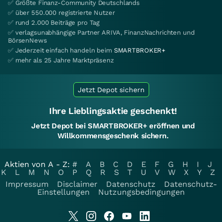
✅ Größte Finanz-Community Deutschlands
✅ über 550.000 registrierte Nutzer
✅ rund 2.000 Beiträge pro Tag
✅ verlagsunabhängige Partner ARIVA, FinanzNachrichten und
BörsenNews
✅ Jederzeit einfach handeln beim
SMARTBROKER+
✅ mehr als 25 Jahre Marktpräsenz
Jetzt Depot sichern
Ihre Lieblingsaktie geschenkt!
Jetzt Depot bei SMARTBROKER+ eröffnen und
Willkommensgeschenk sichern.
Aktien von A - Z:
#
A
B
C
D
E
F
G
H
I
J
K
L
M
N
O
P
Q
R
S
T
U
V
W
X
Y
Z
Impressum
Disclaimer
Datenschutz
Datenschutz-
Einstellungen
Nutzungsbedingungen