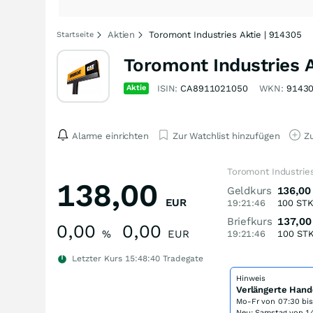
Aktien
Toromont Industries Aktie | 914305
Startseite
Toromont Industries A
Aktie
ISIN:
CA8911021050
WKN:
9143
Alarme einrichten
Zur Watchlist hinzufügen
Zu
Toromont Industries
138,00
Geldkurs
136,00
EUR
19:21:46
100
ST
Briefkurs
137,00
0,00
0,00
%
EUR
19:21:46
100
ST
Letzter Kurs
15:48:40
Tradegate
Hinweis
Verlängerte Hand
Mo-Fr von
07:30 bi
Neu: Samstag von 14