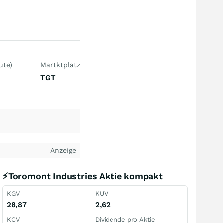
ute)
Martktplatz
TGT
Anzeige
⚡Toromont Industries Aktie kompakt
KGV
KUV
28,87
2,62
KCV
Dividende pro Aktie