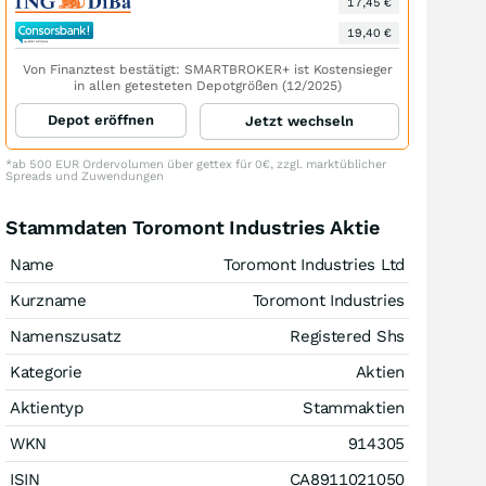
17,45 €
19,40 €
Von Finanztest bestätigt: SMARTBROKER+ ist Kostensieger
in allen getesteten Depotgrößen (12/2025)
Depot eröffnen
Jetzt wechseln
*ab 500 EUR Ordervolumen über gettex für 0€, zzgl. marktüblicher
Spreads und Zuwendungen
Stammdaten Toromont Industries Aktie
Name
Toromont Industries Ltd
Kurzname
Toromont Industries
Namenszusatz
Registered Shs
Kategorie
Aktien
Aktientyp
Stammaktien
WKN
914305
ISIN
CA8911021050