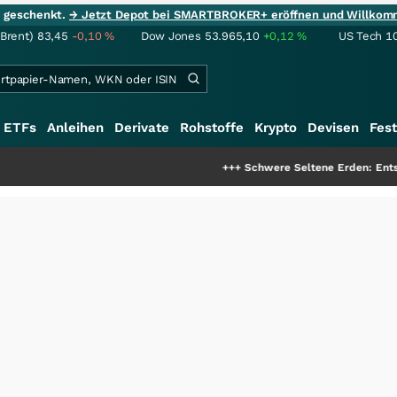
ie geschenkt.
→ Jetzt Depot bei SMARTBROKER+ eröffnen und Willkom
(Brent)
83,45
-0,10
%
Dow Jones
53.965,10
+0,12
%
US Tech 1
ETFs
Anleihen
Derivate
Rohstoffe
Krypto
Devisen
Fest
+++
Schwere Seltene Erden: Entsteht hier die