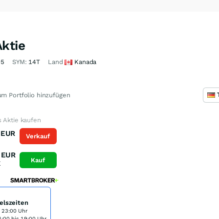
ktie
05
SYM:
14T
Land
Kanada
m Portfolio hinzufügen
 Aktie kaufen
EUR
Verkauf
K
EUR
Kauf
K
elszeiten
s 23:00 Uhr
:00 bis 19:00 Uhr