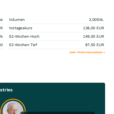
te
Volumen
3,00
Stk.
UR
Vortageskurs
138,00
EUR
%
52-Wochen Hoch
149,00
EUR
40
52-Wochen Tief
87,50
EUR
mehr Performancedaten »
stries