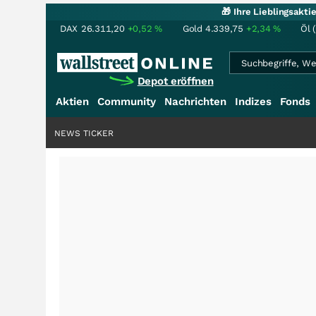
🎁 Ihre Lieblingsakt
DAX
26.311,20
+0,52
%
Gold
4.339,75
+2,34
%
Öl 
Depot eröffnen
Aktien
Community
Nachrichten
Indizes
Fonds
NEWS TICKER