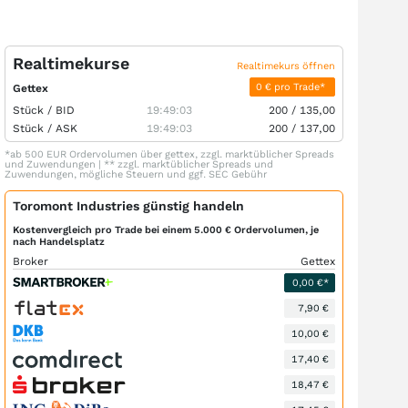
Realtimekurse
Realtimekurs öffnen
0 € pro Trade*
Gettex
Stück /
BID
19:49:03
200
/
135,00
Stück /
ASK
19:49:03
200
/
137,00
*ab 500 EUR Ordervolumen über gettex, zzgl. marktüblicher Spreads
und Zuwendungen | ** zzgl. marktüblicher Spreads und
Zuwendungen, mögliche Steuern und ggf. SEC Gebühr
Toromont Industries günstig handeln
Kostenvergleich pro Trade bei einem 5.000 € Ordervolumen, je
nach Handelsplatz
Broker
Gettex
0,00 €*
7,90 €
10,00 €
17,40 €
18,47 €