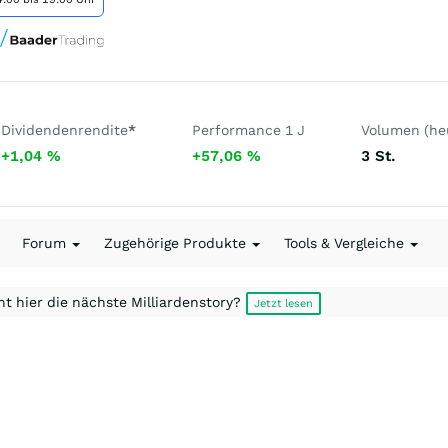
Dividendenrendite
*
Performance 1 J
Volumen (he
+1,04
%
+57,06
%
3
St.
Forum
Zugehörige Produkte
Tools & Vergleiche
t hier die nächste Milliardenstory?
Jetzt lesen