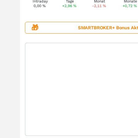
0,00
%
+2,96
%
-2,11
%
+0,72
%
🎁
SMARTBROKER+ Bonus Aktion