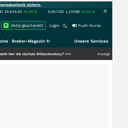
mensgeschenk sichern.
00
29.644,65
+0,90
%
EUR/USD
1,15596
+0,30
%
Aktie geschenkt!
Login
Push-Kurse
zins
Broker-Magazin ✨
Unsere Services
 nächste Milliardenstory?
+++
Anzeige