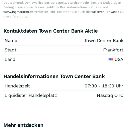
Deutschland. Der jeweilige Basisprospekt, etwaige Nachträge, die Endgültigen
Bedingungen sowie das maßgebliche Basisinformationsblatt sind auf
www.ingmarkets.de
veröffentlicht. Beachten Sie auch die
weiteren Hinweise
zu
dieser Werbung.
Kontaktdaten Town Center Bank Aktie
Name
Town Center Bank
Stadt
Frankfort
Land
USA
Handelsinformationen Town Center Bank
Handelszeit
07:30 - 18:30 Uhr
Liquidister Handelsplatz
Nasdaq OTC
Mehr entdecken