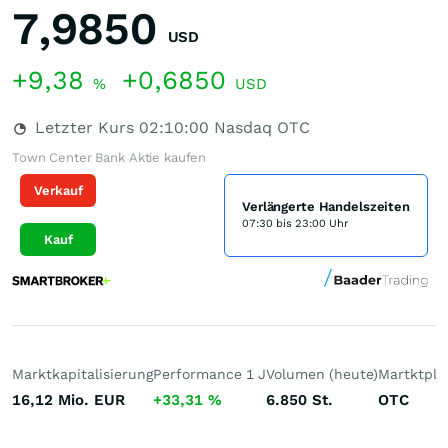
7,9850
USD
+9,38
+0,6850
%
USD
Letzter Kurs
02:10:00
Nasdaq OTC
Town Center Bank Aktie kaufen
Verkauf
Verlängerte Handelszeiten
07:30 bis 23:00 Uhr
Kauf
Marktkapitalisierung
Performance 1 J
Volumen (heute)
Martktpla
16,12 Mio.
EUR
+33,31
%
6.850
St.
OTC