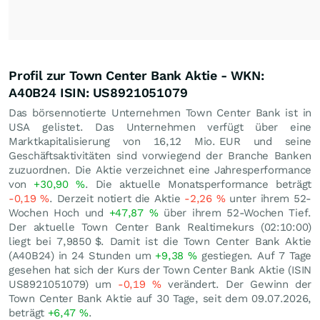
Profil zur Town Center Bank Aktie - WKN:
A40B24 ISIN: US8921051079
Das börsennotierte Unternehmen Town Center Bank ist in
USA gelistet. Das Unternehmen verfügt über eine
Marktkapitalisierung von 16,12 Mio.
EUR
und seine
Geschäftsaktivitäten sind vorwiegend der Branche Banken
zuzuordnen. Die Aktie verzeichnet eine Jahresperformance
von
+30,90
%
. Die aktuelle Monatsperformance beträgt
-0,19
%
. Derzeit notiert die Aktie
-2,26
%
unter ihrem 52-
Wochen Hoch und
+47,87
%
über ihrem 52-Wochen Tief.
Der aktuelle Town Center Bank Realtimekurs (02:10:00)
liegt bei 7,9850
$
. Damit ist die Town Center Bank Aktie
(A40B24) in 24 Stunden um
+9,38
%
gestiegen. Auf 7 Tage
gesehen hat sich der Kurs der Town Center Bank Aktie (ISIN
US8921051079) um
-0,19
%
verändert. Der Gewinn der
Town Center Bank Aktie auf 30 Tage, seit dem 09.07.2026,
beträgt
+6,47
%
.