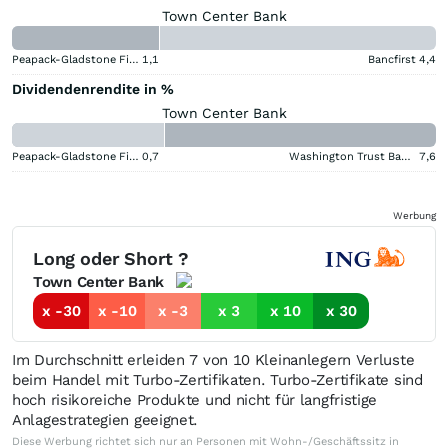
Town Center Bank
Peapack-Gladstone Financial
1,1
Bancfirst
4,4
Dividendenrendite in %
Town Center Bank
Peapack-Gladstone Financial
0,7
Washington Trust Bancorp
7,6
Werbung
Long oder Short ?
Town Center Bank
x -30
x -10
x -3
x 3
x 10
x 30
Im Durchschnitt erleiden 7 von 10 Kleinanlegern Verluste
beim Handel mit Turbo-Zertifikaten. Turbo-Zertifikate sind
hoch risikoreiche Produkte und nicht für langfristige
Anlagestrategien geeignet.
Diese Werbung richtet sich nur an Personen mit Wohn-/Geschäftssitz in