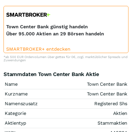
Town Center Bank günstig handeln
Über 95.000 Aktien an 29 Börsen handeln
SMARTBROKER+ entdecken
*ab 500 EUR Ordervolumen über gettex für 0€, zzgl. marktüblicher Spreads und
Zuwendungen
Stammdaten Town Center Bank Aktie
Name
Town Center Bank
Kurzname
Town Center Bank
Namenszusatz
Registered Shs
Kategorie
Aktien
Aktientyp
Stammaktien