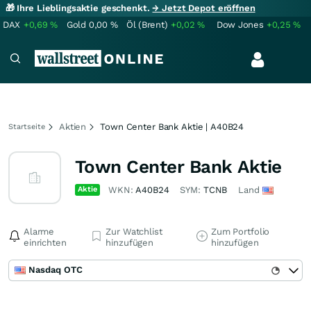
🎁 Ihre Lieblingsaktie geschenkt.
→ Jetzt Depot eröffnen
DAX
+0,69
%
Gold
0,00
%
Öl (Brent)
+0,02
%
Dow Jones
+0,25
%
Aktien
Town Center Bank Aktie | A40B24
Startseite
Town Center Bank Aktie
Aktie
WKN:
A40B24
SYM:
TCNB
Land
Alarme
Zur Watchlist
Zum Portfolio
einrichten
hinzufügen
hinzufügen
Nasdaq OTC