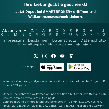
Ihre Lieblingsaktie geschenkt!
Jetzt Depot bei SMARTBROKER+ eröffnen und
Willkommensgeschenk sichern.
Aktien von A - Z:
#
A
B
C
D
E
F
G
H
I
J
K
L
M
N
O
P
Q
R
S
T
U
V
W
X
Y
Z
Impressum
Disclaimer
Datenschutz
Datenschutz-
Einstellungen
Nutzungsbedingungen
Unsere Apps:
Wenn Sie Kursdaten, Widgets oder andere Finanzinformationen benötigen, hilft
Ihnen
ARIVA
gerne.
Unsere User schätzen wallstreet-online.de: 4.8 von 5 Sternen ermittelt aus 285
Bewertungen bei www.kagels-trading.de
Zeitverzögerung der Kursdaten: Deutsche Börsen +15 Min. NASDAQ +15 Min.
NYSE +20 Min. AMEX +20 Min. Dow Jones +15 Min. Alle Angaben ohne Gewähr.