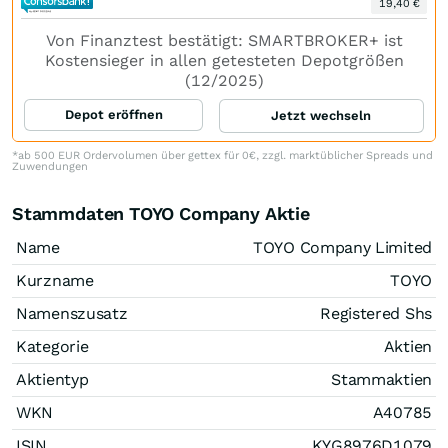
19,40 €
Von Finanztest bestätigt: SMARTBROKER+ ist
Kostensieger in allen getesteten Depotgrößen
(12/2025)
Depot eröffnen
Jetzt wechseln
*ab 500 EUR Ordervolumen über gettex für 0€, zzgl. marktüblicher Spreads und
Zuwendungen
Stammdaten TOYO Company Aktie
Name
TOYO Company Limited
Kurzname
TOYO
Namenszusatz
Registered Shs
Kategorie
Aktien
Aktientyp
Stammaktien
WKN
A40785
ISIN
KYG8976D1079