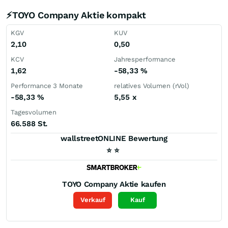
⚡TOYO Company Aktie kompakt
KGV
KUV
2,10
0,50
KCV
Jahresperformance
1,62
-58,33
%
Performance 3 Monate
relatives Volumen (rVol)
-58,33
%
5,55
x
Tagesvolumen
66.588 St.
wallstreetONLINE Bewertung
⭐
⭐
TOYO Company
Aktie kaufen
Verkauf
Kauf