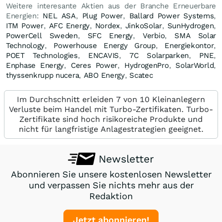
Weitere interesante Aktien aus der Branche Erneuerbare
Energien:
NEL ASA
,
Plug Power
,
Ballard Power Systems
,
ITM Power
,
AFC Energy
,
Nordex
,
JinkoSolar
,
SunHydrogen
,
PowerCell Sweden
,
SFC Energy
,
Verbio
,
SMA Solar
Technology
,
Powerhouse Energy Group
,
Energiekontor
,
POET Technologies
,
ENCAVIS
,
7C Solarparken
,
PNE
,
Enphase Energy
,
Ceres Power
,
HydrogenPro
,
SolarWorld
,
thyssenkrupp nucera
,
ABO Energy
,
Scatec
Im Durchschnitt erleiden 7 von 10 Kleinanlegern
Verluste beim Handel mit Turbo-Zertifikaten. Turbo-
Zertifikate sind hoch risikoreiche Produkte und
nicht für langfristige Anlagestrategien geeignet.
Newsletter
Abonnieren Sie unsere kostenlosen Newsletter
und verpassen Sie nichts mehr aus der
Redaktion
Jetzt abonnieren!