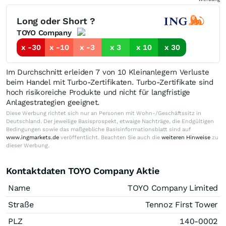
Long oder Short ?
TOYO Company
x -30
x -10
x -3
x 3
x 10
x 30
Im Durchschnitt erleiden 7 von 10 Kleinanlegern Verluste
beim Handel mit Turbo-Zertifikaten. Turbo-Zertifikate sind
hoch risikoreiche Produkte und nicht für langfristige
Anlagestrategien geeignet.
Diese Werbung richtet sich nur an Personen mit Wohn-/Geschäftssitz in
Deutschland. Der jeweilige Basisprospekt, etwaige Nachträge, die Endgültigen
Bedingungen sowie das maßgebliche Basisinformationsblatt sind auf
www.ingmarkets.de
veröffentlicht. Beachten Sie auch die
weiteren Hinweise
zu
dieser Werbung.
Kontaktdaten TOYO Company Aktie
Name
TOYO Company Limited
Straße
Tennoz First Tower
PLZ
140-0002