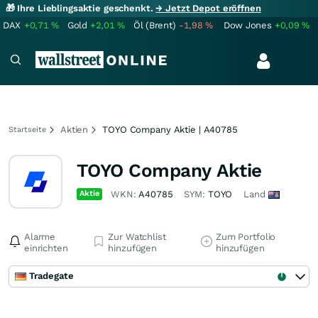
🎁 Ihre Lieblingsaktie geschenkt.
→ Jetzt Depot eröffnen
DAX
+0,71
%
Gold
+2,01
%
Öl (Brent)
-1,98
%
Dow Jones
+0,09
%
Aktien
TOYO Company Aktie | A40785
Startseite
TOYO Company Aktie
Aktie
WKN:
A40785
SYM:
TOYO
Land
Alarme
Zur Watchlist
Zum Portfolio
einrichten
hinzufügen
hinzufügen
Tradegate