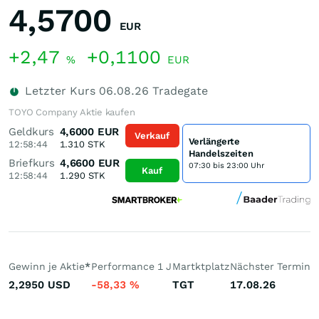
4,5700
EUR
+2,47
+0,1100
%
EUR
Letzter Kurs
06.08.26
Tradegate
TOYO Company Aktie kaufen
Geldkurs
4,6000
EUR
Verkauf
Verlängerte
12:58:44
1.310
STK
Handelszeiten
Briefkurs
4,6600
EUR
07:30 bis 23:00 Uhr
Kauf
12:58:44
1.290
STK
Gewinn je Aktie
*
Performance 1 J
Martktplatz
Nächster Termin
2,2950
USD
-58,33
%
TGT
17.08.26