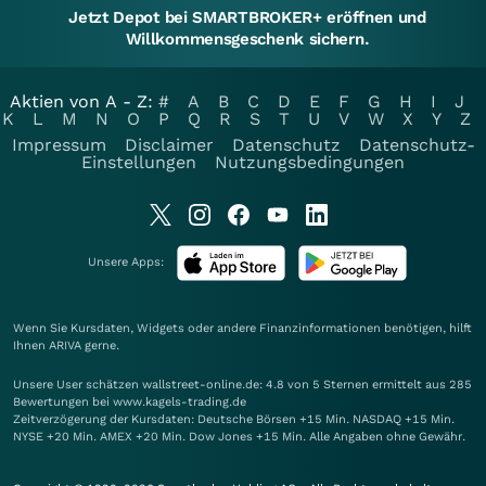
Jetzt Depot bei SMARTBROKER+ eröffnen und
Willkommensgeschenk sichern.
Aktien von A - Z:
#
A
B
C
D
E
F
G
H
I
J
K
L
M
N
O
P
Q
R
S
T
U
V
W
X
Y
Z
Impressum
Disclaimer
Datenschutz
Datenschutz-
Einstellungen
Nutzungsbedingungen
Unsere Apps:
Wenn Sie Kursdaten, Widgets oder andere Finanzinformationen benötigen, hilft
Ihnen
ARIVA
gerne.
Unsere User schätzen wallstreet-online.de: 4.8 von 5 Sternen ermittelt aus 285
Bewertungen bei www.kagels-trading.de
Zeitverzögerung der Kursdaten: Deutsche Börsen +15 Min. NASDAQ +15 Min.
NYSE +20 Min. AMEX +20 Min. Dow Jones +15 Min. Alle Angaben ohne Gewähr.