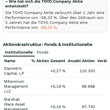
Wie hat sich die TOYO Company Aktie
entwickelt?
Die TOYO Company Aktie verbucht über 1 Jahr eine
Performance von -58,33
%
. Über den Zeitraum von
3 Jahren hat die TOYO Company Aktie eine
Performance von
-58,33
%
.
Aktionärsstruktur: Fonds & Institutionelle
Institutionelle
Fonds
Name
% Aktien Gesamt
Anzahl Aktien
Verän
Diametric
+0,27
%
115.353
Capital, LP
Millennium
Management
+0,16
%
69.668
LLC
Marshall
Wace Asset
+0,16
%
67.743
Management