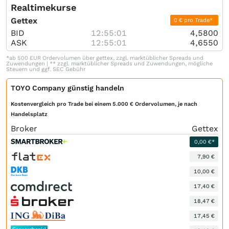
Realtimekurse
Gettex
0 € pro Trade*
BID
12:55:01
4,5800
ASK
12:55:01
4,6550
*ab 500 EUR Ordervolumen über gettex, zzgl. marktüblicher Spreads und
Zuwendungen | ** zzgl. marktüblicher Spreads und Zuwendungen, mögliche
Steuern und ggf. SEC Gebühr
TOYO Company günstig handeln
Kostenvergleich pro Trade bei einem 5.000 € Ordervolumen, je nach
Handelsplatz
Broker
Gettex
0,00 €*
7,90 €
10,00 €
17,40 €
18,47 €
17,45 €