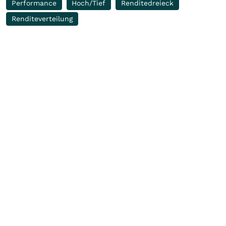
Performance
Hoch/Tief
Renditedreieck
Renditeverteilung