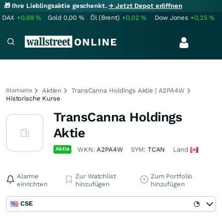
🎁 Ihre Lieblingsaktie geschenkt.
→ Jetzt Depot eröffnen
DAX
+0,69
%
Gold
0,00
%
Öl (Brent)
+0,02
%
Dow Jones
+0,25
%
Aktien
TransCanna Holdings Aktie | A2PA4W
Startseite
Historische Kurse
TransCanna Holdings
Aktie
Aktie
WKN:
A2PA4W
SYM:
TCAN
Land
Alarme
Zur Watchlist
Zum Portfolio
einrichten
hinzufügen
hinzufügen
CSE