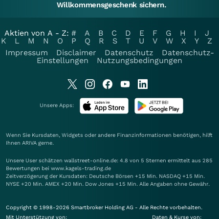
Willkommensgeschenk sichern.
Aktien von A - Z:
#
A
B
C
D
E
F
G
H
I
J
K
L
M
N
O
P
Q
R
S
T
U
V
W
X
Y
Z
Impressum
Disclaimer
Datenschutz
Datenschutz-
Einstellungen
Nutzungsbedingungen
Unsere Apps:
Wenn Sie Kursdaten, Widgets oder andere Finanzinformationen benötigen, hilft
Ihnen
ARIVA
gerne.
Unsere User schätzen wallstreet-online.de: 4.8 von 5 Sternen ermittelt aus 285
Bewertungen bei www.kagels-trading.de
Zeitverzögerung der Kursdaten: Deutsche Börsen +15 Min. NASDAQ +15 Min.
NYSE +20 Min. AMEX +20 Min. Dow Jones +15 Min. Alle Angaben ohne Gewähr.
Copyright © 1998-2026 Smartbroker Holding AG - Alle Rechte vorbehalten.
Mit Unterstützung von:
Daten & Kurse von: