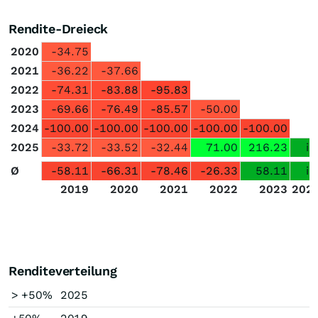
Rendite-Dreieck
2020
-34.75
2021
-36.22
-37.66
2022
-74.31
-83.88
-95.83
2023
-69.66
-76.49
-85.57
-50.00
2024
-100.00
-100.00
-100.00
-100.00
-100.00
2025
-33.72
-33.52
-32.44
71.00
216.23
in
Ø
-58.11
-66.31
-78.46
-26.33
58.11
in
2019
2020
2021
2022
2023
202
Renditeverteilung
> +50%
2025