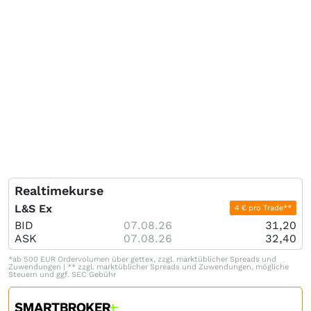
Realtimekurse
L&S Ex
4 € pro Trade**
BID
07.08.26
31,20
ASK
07.08.26
32,40
*ab 500 EUR Ordervolumen über gettex, zzgl. marktüblicher Spreads und
Zuwendungen | ** zzgl. marktüblicher Spreads und Zuwendungen, mögliche
Steuern und ggf. SEC Gebühr