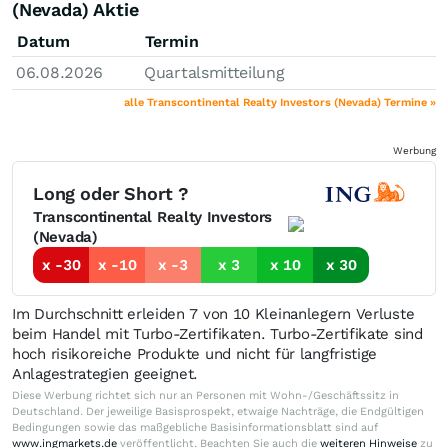
(Nevada) Aktie
Datum
Termin
06.08.2026
Quartalsmitteilung
alle Transcontinental Realty Investors (Nevada) Termine »
Werbung
Long oder Short ?
Transcontinental Realty Investors
(Nevada)
x -30
x -10
x -3
x 3
x 10
x 30
Im Durchschnitt erleiden 7 von 10 Kleinanlegern Verluste
beim Handel mit Turbo-Zertifikaten. Turbo-Zertifikate sind
hoch risikoreiche Produkte und nicht für langfristige
Anlagestrategien geeignet.
Diese Werbung richtet sich nur an Personen mit Wohn-/Geschäftssitz in
Deutschland. Der jeweilige Basisprospekt, etwaige Nachträge, die Endgültigen
Bedingungen sowie das maßgebliche Basisinformationsblatt sind auf
www.ingmarkets.de
veröffentlicht. Beachten Sie auch die
weiteren Hinweise
zu