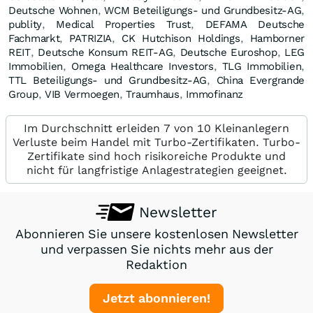
Deutsche Wohnen
,
WCM Beteiligungs- und Grundbesitz-AG
,
publity
,
Medical Properties Trust
,
DEFAMA Deutsche
Fachmarkt
,
PATRIZIA
,
CK Hutchison Holdings
,
Hamborner
REIT
,
Deutsche Konsum REIT-AG
,
Deutsche Euroshop
,
LEG
Immobilien
,
Omega Healthcare Investors
,
TLG Immobilien
,
TTL Beteiligungs- und Grundbesitz-AG
,
China Evergrande
Group
,
VIB Vermoegen
,
Traumhaus
,
Immofinanz
Im Durchschnitt erleiden 7 von 10 Kleinanlegern
Verluste beim Handel mit Turbo-Zertifikaten. Turbo-
Zertifikate sind hoch risikoreiche Produkte und
nicht für langfristige Anlagestrategien geeignet.
Newsletter
Abonnieren Sie unsere kostenlosen Newsletter
und verpassen Sie nichts mehr aus der
Redaktion
Jetzt abonnieren!