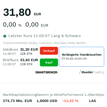
31,80
EUR
0,00
0,00
%
EUR
Letzter Kurs
11:00:57
Lang & Schwarz
Transcontinental Realty Investors (Nevada) Aktie kaufen
Geldkurs
31,20
EUR
Verkauf
11:00:57
128
STK
Verlängerte Handelszeiten
07:30 bis 23:00 Uhr
Briefkurs
32,40
EUR
Kauf
11:00:57
128
STK
Marktkapitalisierung
Gewinn je Aktie
Performance 1 J
Martktplat
274,73 Mio.
EUR
1,6000
USD
-11,42
%
LAS