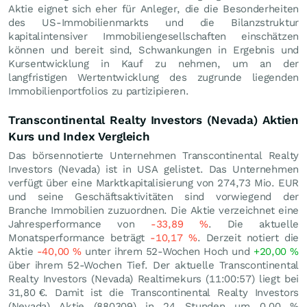
Aktie eignet sich eher für Anleger, die die Besonderheiten
des US-Immobilienmarkts und die Bilanzstruktur
kapitalintensiver Immobiliengesellschaften einschätzen
können und bereit sind, Schwankungen in Ergebnis und
Kursentwicklung in Kauf zu nehmen, um an der
langfristigen Wertentwicklung des zugrunde liegenden
Immobilienportfolios zu partizipieren.
Transcontinental Realty Investors (Nevada) Aktien
Kurs und Index Vergleich
Das börsennotierte Unternehmen Transcontinental Realty
Investors (Nevada) ist in USA gelistet. Das Unternehmen
verfügt über eine Marktkapitalisierung von 274,73 Mio.
EUR
und seine Geschäftsaktivitäten sind vorwiegend der
Branche Immobilien zuzuordnen. Die Aktie verzeichnet eine
Jahresperformance von
-33,89
%
. Die aktuelle
Monatsperformance beträgt
-10,17
%
. Derzeit notiert die
Aktie
-40,00
%
unter ihrem 52-Wochen Hoch und
+20,00
%
über ihrem 52-Wochen Tief. Der aktuelle Transcontinental
Realty Investors (Nevada) Realtimekurs (11:00:57) liegt bei
31,80
€
. Damit ist die Transcontinental Realty Investors
(Nevada) Aktie (880309) in 24 Stunden um
0,00
%