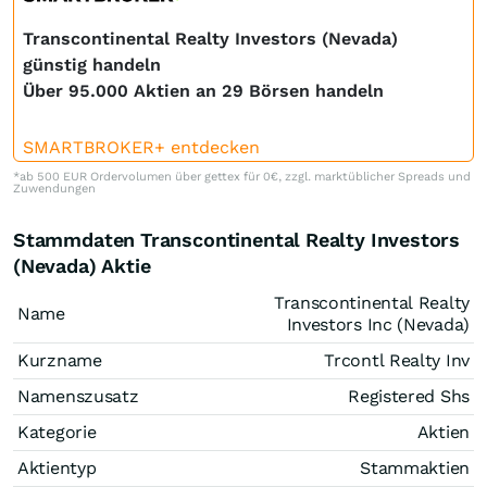
Transcontinental Realty Investors (Nevada)
günstig handeln
Über 95.000 Aktien an 29 Börsen handeln
SMARTBROKER+ entdecken
*ab 500 EUR Ordervolumen über gettex für 0€, zzgl. marktüblicher Spreads und
Zuwendungen
Stammdaten Transcontinental Realty Investors
(Nevada) Aktie
Transcontinental Realty
Name
Investors Inc (Nevada)
Kurzname
Trcontl Realty Inv
Namenszusatz
Registered Shs
Kategorie
Aktien
Aktientyp
Stammaktien