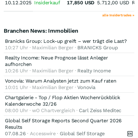
10.12.2025
10.12.2025
Insiderkauf
17,850
USD
5.712,00
USD
Re
alle Insidertrades »
Branchen News: Immobilien
Branicks Group: Lock-up greift – wer trägt die Last?
10:27 Uhr · Maximilian Berger ·
BRANICKS Group
Realty Income: Neue Prognose lässt Anleger
aufhorchen
10:26 Uhr · Maximilian Berger ·
Realty Income
Vonovia: Warum Analysten jetzt zum Kauf raten
10:01 Uhr · Maximilian Berger ·
Vonovia
Chartgalerie - Top / Flop Aktien Wochenrückblick
Kalenderwoche 32/26
08:00 Uhr · wO Chartvergleich ·
Carl Zeiss Meditec
Global Self Storage Reports Second Quarter 2026
Results
07.08.26
· Accesswire ·
Global Self Storage