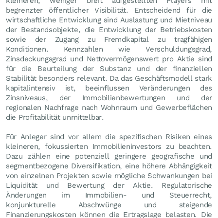
kleineren, weniger breit aufgestellten Players mit
begrenzter öffentlicher Visibilität. Entscheidend für die
wirtschaftliche Entwicklung sind Auslastung und Mietniveau
der Bestandsobjekte, die Entwicklung der Betriebskosten
sowie der Zugang zu Fremdkapital zu tragfähigen
Konditionen. Kennzahlen wie Verschuldungsgrad,
Zinsdeckungsgrad und Nettovermögenswert pro Aktie sind
für die Beurteilung der Substanz und der finanziellen
Stabilität besonders relevant. Da das Geschäftsmodell stark
kapitalintensiv ist, beeinflussen Veränderungen des
Zinsniveaus, der Immobilienbewertungen und der
regionalen Nachfrage nach Wohnraum und Gewerbeflächen
die Profitabilität unmittelbar.
Für Anleger sind vor allem die spezifischen Risiken eines
kleineren, fokussierten Immobilieninvestors zu beachten.
Dazu zählen eine potenziell geringere geografische und
segmentbezogene Diversifikation, eine höhere Abhängigkeit
von einzelnen Projekten sowie mögliche Schwankungen bei
Liquidität und Bewertung der Aktie. Regulatorische
Änderungen im Immobilien- und Steuerrecht,
konjunkturelle Abschwünge und steigende
Finanzierungskosten können die Ertragslage belasten. Die