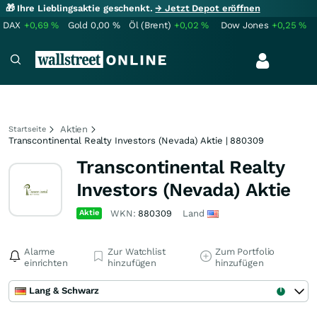
🎁 Ihre Lieblingsaktie geschenkt.
→ Jetzt Depot eröffnen
DAX
+0,69
%
Gold
0,00
%
Öl (Brent)
+0,02
%
Dow Jones
+0,25
%
Aktien
Startseite
Transcontinental Realty Investors (Nevada) Aktie | 880309
Transcontinental Realty
Investors (Nevada) Aktie
Aktie
WKN:
880309
Land
Alarme
Zur Watchlist
Zum Portfolio
einrichten
hinzufügen
hinzufügen
Lang & Schwarz