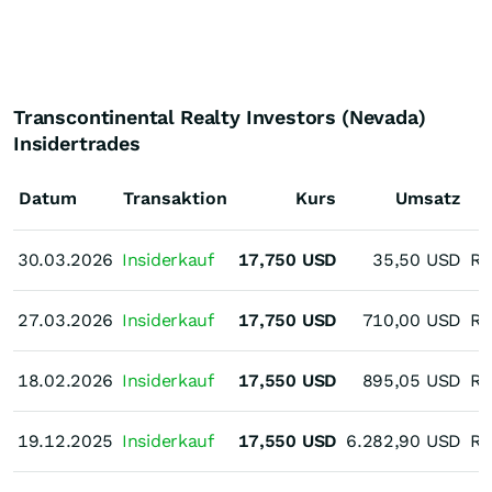
Transcontinental Realty Investors (Nevada)
Insidertrades
Datum
Transaktion
Kurs
Umsatz
30.03.2026
30.03.2026
Insiderkauf
17,750
USD
35,50
USD
Re
27.03.2026
27.03.2026
Insiderkauf
17,750
USD
710,00
USD
Re
18.02.2026
18.02.2026
Insiderkauf
17,550
USD
895,05
USD
Re
19.12.2025
19.12.2025
Insiderkauf
17,550
USD
6.282,90
USD
Re