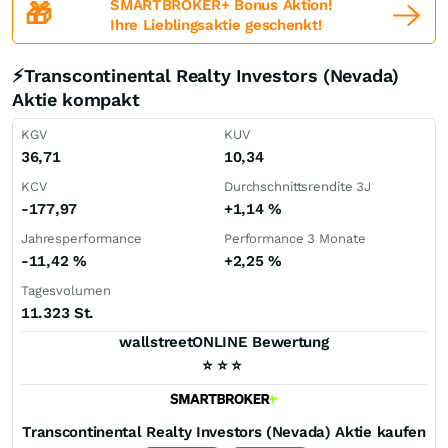
SMARTBROKER+ Bonus Aktion!
🎁
Ihre Lieblingsaktie geschenkt!
⚡Transcontinental Realty Investors (Nevada)
Aktie kompakt
KGV
KUV
36,71
10,34
KCV
Durchschnittsrendite 3J
-177,97
+1,14
%
Jahresperformance
Performance 3 Monate
-11,42
%
+2,25
%
Tagesvolumen
11.323 St.
wallstreetONLINE Bewertung
⭐
⭐
⭐
Transcontinental Realty Investors (Nevada)
Aktie kaufen