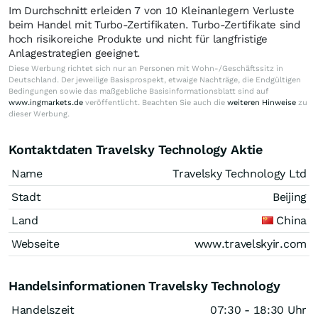
Im Durchschnitt erleiden 7 von 10 Kleinanlegern Verluste
beim Handel mit Turbo-Zertifikaten. Turbo-Zertifikate sind
hoch risikoreiche Produkte und nicht für langfristige
Anlagestrategien geeignet.
Diese Werbung richtet sich nur an Personen mit Wohn-/Geschäftssitz in
Deutschland. Der jeweilige Basisprospekt, etwaige Nachträge, die Endgültigen
Bedingungen sowie das maßgebliche Basisinformationsblatt sind auf
www.ingmarkets.de
veröffentlicht. Beachten Sie auch die
weiteren Hinweise
zu
dieser Werbung.
Kontaktdaten Travelsky Technology Aktie
Name
Travelsky Technology Ltd
Stadt
Beijing
Land
China
Webseite
www.travelskyir.com
Handelsinformationen Travelsky Technology
Handelszeit
07:30 - 18:30 Uhr