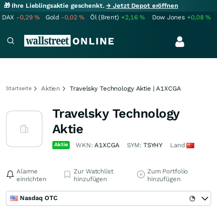
🎁 Ihre Lieblingsaktie geschenkt.
→ Jetzt Depot eröffnen
DAX
-0,29
%
Gold
-0,02
%
Öl (Brent)
+2,16
%
Dow Jones
+0,08
%
Aktien
Travelsky Technology Aktie | A1XCGA
Startseite
Travelsky Technology
Aktie
Aktie
WKN:
A1XCGA
SYM:
TSYHY
Land
Alarme
Zur Watchlist
Zum Portfolio
einrichten
hinzufügen
hinzufügen
Nasdaq OTC