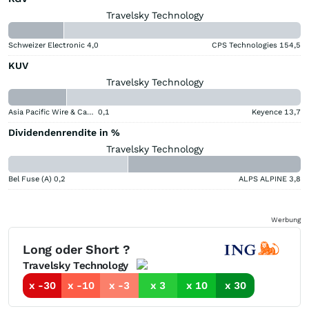
Travelsky Technology
Schweizer Electronic
4,0
CPS Technologies
154,5
KUV
Travelsky Technology
Asia Pacific Wire & Cable
0,1
Keyence
13,7
Dividendenrendite in %
Travelsky Technology
Bel Fuse (A)
0,2
ALPS ALPINE
3,8
Werbung
Long oder Short ?
Travelsky Technology
x -30
x -10
x -3
x 3
x 10
x 30