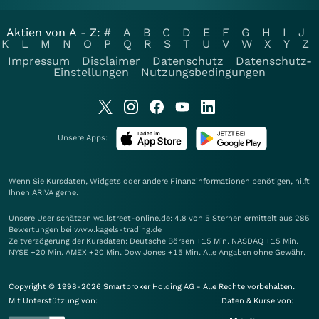
Aktien von A - Z:
#
A
B
C
D
E
F
G
H
I
J
K
L
M
N
O
P
Q
R
S
T
U
V
W
X
Y
Z
Impressum
Disclaimer
Datenschutz
Datenschutz-
Einstellungen
Nutzungsbedingungen
Unsere Apps:
Wenn Sie Kursdaten, Widgets oder andere Finanzinformationen benötigen, hilft
Ihnen
ARIVA
gerne.
Unsere User schätzen wallstreet-online.de: 4.8 von 5 Sternen ermittelt aus 285
Bewertungen bei www.kagels-trading.de
Zeitverzögerung der Kursdaten: Deutsche Börsen +15 Min. NASDAQ +15 Min.
NYSE +20 Min. AMEX +20 Min. Dow Jones +15 Min. Alle Angaben ohne Gewähr.
Copyright © 1998-2026 Smartbroker Holding AG - Alle Rechte vorbehalten.
Mit Unterstützung von:
Daten & Kurse von: