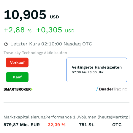
10,905
USD
+2,88
+0,305
%
USD
Letzter Kurs
02:10:00
Nasdaq OTC
Travelsky Technology Aktie kaufen
Verkauf
Verlängerte Handelszeiten
07:30 bis 23:00 Uhr
Kauf
Marktkapitalisierung
Performance 1 J
Volumen (heute)
Martktpla
879,87 Mio.
EUR
-32,39
%
751
St.
OTC