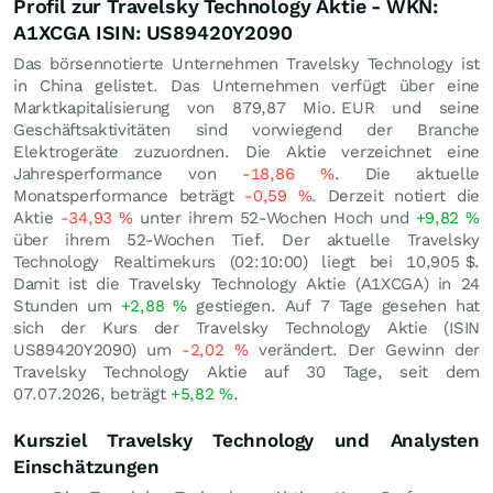
Profil zur Travelsky Technology Aktie - WKN:
A1XCGA ISIN: US89420Y2090
Das börsennotierte Unternehmen Travelsky Technology ist
in China gelistet. Das Unternehmen verfügt über eine
Marktkapitalisierung von 879,87 Mio.
EUR
und seine
Geschäftsaktivitäten sind vorwiegend der Branche
Elektrogeräte zuzuordnen. Die Aktie verzeichnet eine
Jahresperformance von
-18,86
%
. Die aktuelle
Monatsperformance beträgt
-0,59
%
. Derzeit notiert die
Aktie
-34,93
%
unter ihrem 52-Wochen Hoch und
+9,82
%
über ihrem 52-Wochen Tief. Der aktuelle Travelsky
Technology Realtimekurs (02:10:00) liegt bei 10,905
$
.
Damit ist die Travelsky Technology Aktie (A1XCGA) in 24
Stunden um
+2,88
%
gestiegen. Auf 7 Tage gesehen hat
sich der Kurs der Travelsky Technology Aktie (ISIN
US89420Y2090) um
-2,02
%
verändert. Der Gewinn der
Travelsky Technology Aktie auf 30 Tage, seit dem
07.07.2026, beträgt
+5,82
%
.
Kursziel Travelsky Technology und Analysten
Einschätzungen