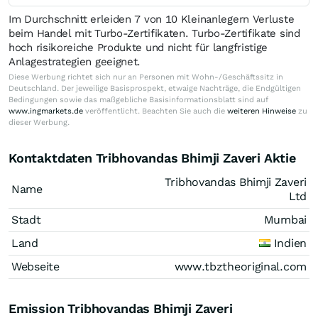
Im Durchschnitt erleiden 7 von 10 Kleinanlegern Verluste
beim Handel mit Turbo-Zertifikaten. Turbo-Zertifikate sind
hoch risikoreiche Produkte und nicht für langfristige
Anlagestrategien geeignet.
Diese Werbung richtet sich nur an Personen mit Wohn-/Geschäftssitz in
Deutschland. Der jeweilige Basisprospekt, etwaige Nachträge, die Endgültigen
Bedingungen sowie das maßgebliche Basisinformationsblatt sind auf
www.ingmarkets.de
veröffentlicht. Beachten Sie auch die
weiteren Hinweise
zu
dieser Werbung.
Kontaktdaten Tribhovandas Bhimji Zaveri Aktie
Tribhovandas Bhimji Zaveri
Name
Ltd
Stadt
Mumbai
Land
Indien
Webseite
www.tbztheoriginal.com
Emission Tribhovandas Bhimji Zaveri