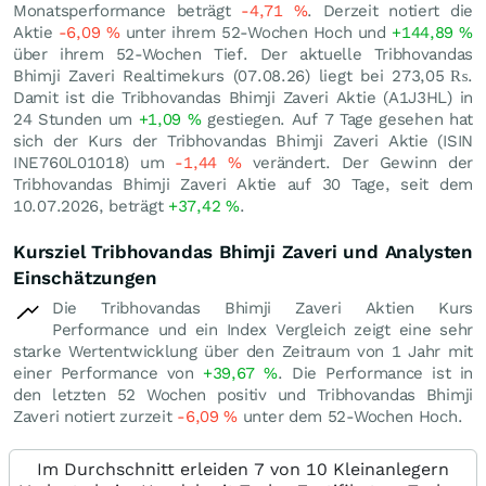
Monatsperformance beträgt
-4,71
%
. Derzeit notiert die
Aktie
-6,09
%
unter ihrem 52-Wochen Hoch und
+144,89
%
über ihrem 52-Wochen Tief. Der aktuelle Tribhovandas
Bhimji Zaveri Realtimekurs (
07.08.26
) liegt bei 273,05
₨
.
Damit ist die Tribhovandas Bhimji Zaveri Aktie (A1J3HL) in
24 Stunden um
+1,09
%
gestiegen. Auf 7 Tage gesehen hat
sich der Kurs der Tribhovandas Bhimji Zaveri Aktie (ISIN
INE760L01018) um
-1,44
%
verändert. Der Gewinn der
Tribhovandas Bhimji Zaveri Aktie auf 30 Tage, seit dem
10.07.2026, beträgt
+37,42
%
.
Kursziel Tribhovandas Bhimji Zaveri und Analysten
Einschätzungen
Die Tribhovandas Bhimji Zaveri Aktien Kurs
Performance und ein Index Vergleich zeigt eine sehr
starke Wertentwicklung über den Zeitraum von 1 Jahr mit
einer Performance von
+39,67
%
. Die Performance ist in
den letzten 52 Wochen positiv und Tribhovandas Bhimji
Zaveri notiert zurzeit
-6,09
%
unter dem 52-Wochen Hoch.
Im Durchschnitt erleiden 7 von 10 Kleinanlegern