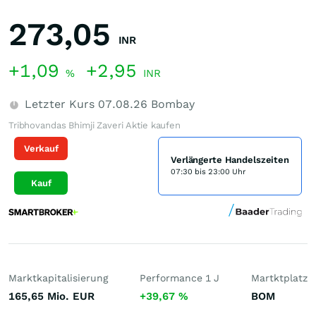
273,05
INR
+1,09
+2,95
%
INR
Letzter Kurs
07.08.26
Bombay
Tribhovandas Bhimji Zaveri Aktie kaufen
Verkauf
Verlängerte Handelszeiten
07:30 bis 23:00 Uhr
Kauf
Marktkapitalisierung
Performance 1 J
Martktplatz
165,65 Mio.
EUR
+39,67
%
BOM