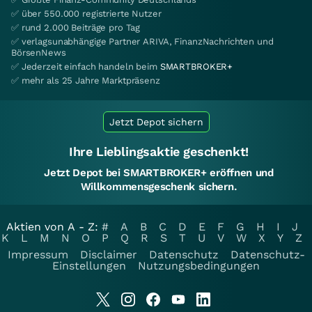
✅ über 550.000 registrierte Nutzer
✅ rund 2.000 Beiträge pro Tag
✅ verlagsunabhängige Partner ARIVA, FinanzNachrichten und
BörsenNews
✅ Jederzeit einfach handeln beim
SMARTBROKER+
✅ mehr als 25 Jahre Marktpräsenz
Jetzt Depot sichern
Ihre Lieblingsaktie geschenkt!
Jetzt Depot bei SMARTBROKER+ eröffnen und
Willkommensgeschenk sichern.
Aktien von A - Z:
#
A
B
C
D
E
F
G
H
I
J
K
L
M
N
O
P
Q
R
S
T
U
V
W
X
Y
Z
Impressum
Disclaimer
Datenschutz
Datenschutz-
Einstellungen
Nutzungsbedingungen