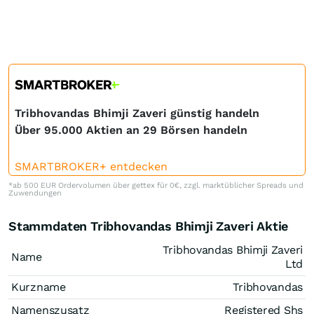
Tribhovandas Bhimji Zaveri günstig handeln
Über 95.000 Aktien an 29 Börsen handeln
SMARTBROKER+ entdecken
*ab 500 EUR Ordervolumen über gettex für 0€, zzgl. marktüblicher Spreads und
Zuwendungen
Stammdaten Tribhovandas Bhimji Zaveri Aktie
Tribhovandas Bhimji Zaveri
Name
Ltd
Kurzname
Tribhovandas
Namenszusatz
Registered Shs