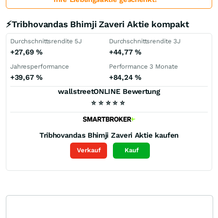
⚡Tribhovandas Bhimji Zaveri Aktie kompakt
Durchschnittsrendite 5J
Durchschnittsrendite 3J
+27,69
%
+44,77
%
Jahresperformance
Performance 3 Monate
+39,67
%
+84,24
%
wallstreetONLINE Bewertung
⭐
⭐
⭐
⭐
⭐
Tribhovandas Bhimji Zaveri
Aktie kaufen
Verkauf
Kauf