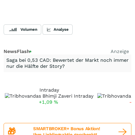
Volumen
Analyse
NewsFlash
Anzeige
Saga bei 0,53 CAD: Bewertet der Markt noch immer
nur die Hälfte der Story?
Intraday
5
+1,09
%
-
SMARTBROKER+ Bonus Aktion!
🎁
Ihre Lieblingsaktie geschenkt!