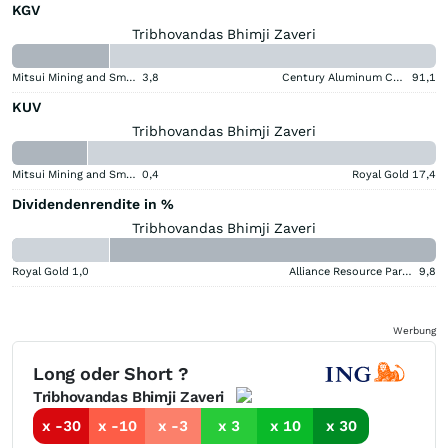
KGV
Tribhovandas Bhimji Zaveri
Mitsui Mining and Smelting Company
3,8
Century Aluminum Company
91,1
KUV
Tribhovandas Bhimji Zaveri
Mitsui Mining and Smelting Company
0,4
Royal Gold
17,4
Dividendenrendite in %
Tribhovandas Bhimji Zaveri
Royal Gold
1,0
Alliance Resource Partners
9,8
Werbung
Long oder Short ?
Tribhovandas Bhimji Zaveri
x -30
x -10
x -3
x 3
x 10
x 30