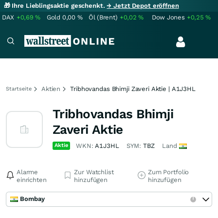
🎁 Ihre Lieblingsaktie geschenkt.
→ Jetzt Depot eröffnen
DAX
+0,69
%
Gold
0,00
%
Öl (Brent)
+0,02
%
Dow Jones
+0,25
%
Aktien
Tribhovandas Bhimji Zaveri Aktie | A1J3HL
Startseite
Tribhovandas Bhimji
Zaveri Aktie
Aktie
WKN:
A1J3HL
SYM:
TBZ
Land
Alarme
Zur Watchlist
Zum Portfolio
einrichten
hinzufügen
hinzufügen
Bombay