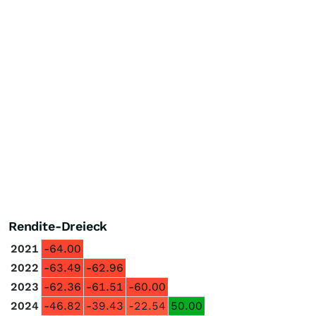
Rendite-Dreieck
2021
-64.00
2022
-63.49
-62.96
2023
-62.36
-61.51
-60.00
2024
-46.82
-39.43
-22.54
50.00