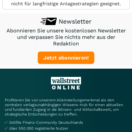
nicht für langfristige Anlagestrategien geeignet.
Newsletter
Abonnieren Sie unsere kostenlosen Newsletter
und verpassen Sie nichts mehr aus der
Redaktion
Jetzt abonnieren!
Profitieren Sie von unserem Alleinstellungsmerkmal als den
zentralen verlagsunabhängigen Wissens-Hub für einen aktuellen
und fundierten Zugang in die Börsen- und Wirtschaftswelt, um
strategische Entscheidungen zu treffen.
✅ Größte Finanz-Community Deutschlands
✅ über 550.000 registrierte Nutzer