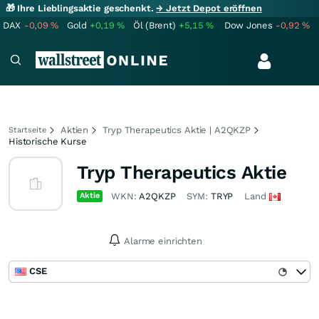
🎁 Ihre Lieblingsaktie geschenkt.
→ Jetzt Depot eröffnen
DAX
-0,09
%
Gold
+0,19
%
Öl (Brent)
+5,15
%
Dow Jones
-0,92
%
Aktien
Tryp Therapeutics Aktie | A2QKZP
Startseite
Historische Kurse
Tryp Therapeutics Aktie
Aktie
WKN:
A2QKZP
SYM:
TRYP
Land
Alarme einrichten
CSE