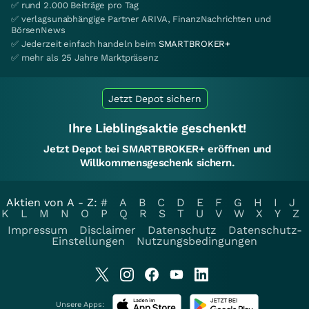
✅ rund 2.000 Beiträge pro Tag
✅ verlagsunabhängige Partner ARIVA, FinanzNachrichten und
BörsenNews
✅ Jederzeit einfach handeln beim
SMARTBROKER+
✅ mehr als 25 Jahre Marktpräsenz
Jetzt Depot sichern
Ihre Lieblingsaktie geschenkt!
Jetzt Depot bei SMARTBROKER+ eröffnen und
Willkommensgeschenk sichern.
Aktien von A - Z:
#
A
B
C
D
E
F
G
H
I
J
K
L
M
N
O
P
Q
R
S
T
U
V
W
X
Y
Z
Impressum
Disclaimer
Datenschutz
Datenschutz-
Einstellungen
Nutzungsbedingungen
Unsere Apps: