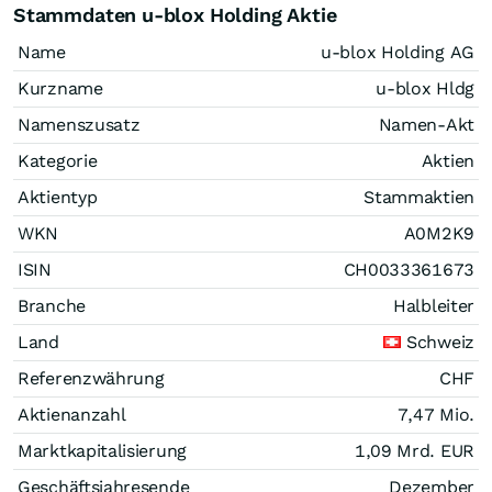
Stammdaten u-blox Holding Aktie
Name
u-blox Holding AG
Kurzname
u-blox Hldg
Namenszusatz
Namen-Akt
Kategorie
Aktien
Aktientyp
Stammaktien
WKN
A0M2K9
ISIN
CH0033361673
Branche
Halbleiter
Land
Schweiz
Referenzwährung
CHF
Aktienanzahl
7,47 Mio.
Marktkapitalisierung
1,09 Mrd.
EUR
Geschäftsjahresende
Dezember