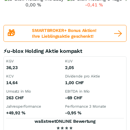
0,00
%
-0,41
%
SMARTBROKER+ Bonus Aktion!
🎁
Ihre Lieblingsaktie geschenkt!
⚡u-blox Holding Aktie kompakt
KGV
KUV
36,23
2,05
KCV
Dividende pro Aktie
14,64
1,00
CHF
Umsatz in Mio
EBITDA in Mio
263
CHF
-69
CHF
Jahresperformance
Performance 3 Monate
+49,92
%
-0,95
%
wallstreetONLINE Bewertung
⭐
⭐
⭐
⭐