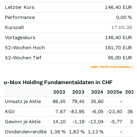
Letzter Kurs
146,40
EUR
Performance
0,00
%
Kurszeit
17.05.26
Vortageskurs
146,40
EUR
52-Wochen Hoch
161,70
EUR
52-Wochen Tief
95,00
EUR
mehr Performancedaten »
u-blox Holding Fundamentaldaten in CHF
2022
2023
2024
2025e
202
Umsatz je Aktie
86,45
79,45
35,60
-
KGV
7,67
-83,95
-6,05
-23,40
36,
Gewinn je Aktie
14,10
-1,19
-12,04
-5,77
3,
Dividendenrendite
1,36 %
1,82 %
1,13 %
-