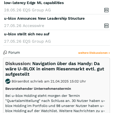
low-latency Edge ML capabilities
28.05.26
EQS Group AG
u-blox Announces New Leadership Structure
27.05.26
Accesswire
u-blox stellt sich neu auf
27.05.26
EQS Group AG
Forum
weitere Diskussionen »
Diskussion:
Navigation über das Handy: Da
wäre U-BLOX in einem Riesenmarkt evtl. gut
aufgestellt
BörsenBot schrieb am 21.04.2025 15:02 Uhr
Bevorstehender Unternehmenstermin
Bei u-blox Holding steht morgen der Termin
"Quartalsmitteilung" nach Schluss an. 30 Nutzer haben u-
blox Holding im Portfolio und 98 unserer Nutzer haben u-
blox Holding auf der Watchlist. Weitere Nachrichten zu u-