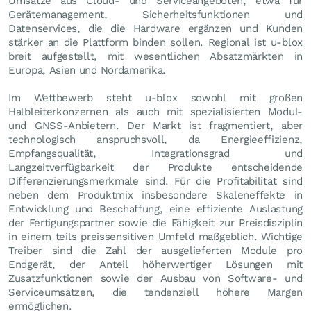
Umsätze aus Cloud- und Serviceangeboten, etwa für
Gerätemanagement, Sicherheitsfunktionen und
Datenservices, die die Hardware ergänzen und Kunden
stärker an die Plattform binden sollen. Regional ist u-blox
breit aufgestellt, mit wesentlichen Absatzmärkten in
Europa, Asien und Nordamerika.
Im Wettbewerb steht u-blox sowohl mit großen
Halbleiterkonzernen als auch mit spezialisierten Modul-
und GNSS-Anbietern. Der Markt ist fragmentiert, aber
technologisch anspruchsvoll, da Energieeffizienz,
Empfangsqualität, Integrationsgrad und
Langzeitverfügbarkeit der Produkte entscheidende
Differenzierungsmerkmale sind. Für die Profitabilität sind
neben dem Produktmix insbesondere Skaleneffekte in
Entwicklung und Beschaffung, eine effiziente Auslastung
der Fertigungspartner sowie die Fähigkeit zur Preisdisziplin
in einem teils preissensitiven Umfeld maßgeblich. Wichtige
Treiber sind die Zahl der ausgelieferten Module pro
Endgerät, der Anteil höherwertiger Lösungen mit
Zusatzfunktionen sowie der Ausbau von Software- und
Serviceumsätzen, die tendenziell höhere Margen
ermöglichen.