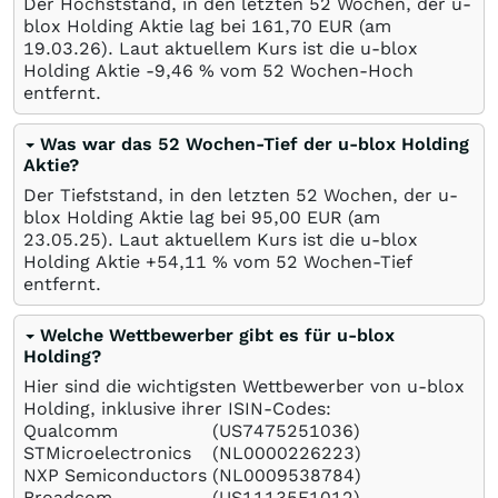
Der Höchststand, in den letzten 52 Wochen, der u-
blox Holding Aktie lag bei 161,70
EUR
(am
19.03.26
). Laut aktuellem Kurs ist die u-blox
Holding Aktie -9,46
%
vom 52 Wochen-Hoch
entfernt.
Was war das 52 Wochen-Tief der u-blox Holding
Aktie?
Der Tiefststand, in den letzten 52 Wochen, der u-
blox Holding Aktie lag bei 95,00
EUR
(am
23.05.25
). Laut aktuellem Kurs ist die u-blox
Holding Aktie +54,11
%
vom 52 Wochen-Tief
entfernt.
Welche Wettbewerber gibt es für u-blox
Holding?
Hier sind die wichtigsten Wettbewerber von u-blox
Holding, inklusive ihrer ISIN-Codes:
Qualcomm
(US7475251036)
STMicroelectronics
(NL0000226223)
NXP Semiconductors
(NL0009538784)
Broadcom
(US11135F1012)