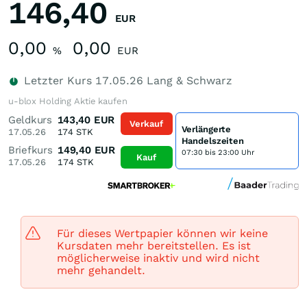
146,40
EUR
0,00
0,00
%
EUR
Letzter Kurs
17.05.26
Lang & Schwarz
u-blox Holding Aktie kaufen
Geldkurs
143,40
EUR
Verkauf
Verlängerte
17.05.26
174
STK
Handelszeiten
Briefkurs
149,40
EUR
07:30 bis 23:00 Uhr
Kauf
17.05.26
174
STK
Für dieses Wertpapier können wir keine
Kursdaten mehr bereitstellen. Es ist
möglicherweise inaktiv und wird nicht
mehr gehandelt.