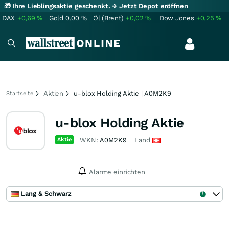
🎁 Ihre Lieblingsaktie geschenkt.
→ Jetzt Depot eröffnen
DAX
+0,69
%
Gold
0,00
%
Öl (Brent)
+0,02
%
Dow Jones
+0,25
%
Aktien
u-blox Holding Aktie | A0M2K9
Startseite
u-blox Holding Aktie
Aktie
WKN:
A0M2K9
Land
Alarme einrichten
Lang & Schwarz