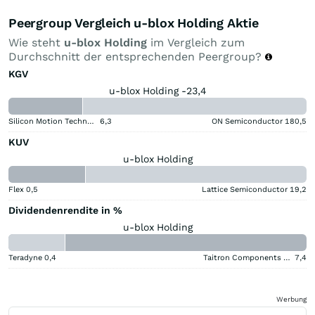
Peergroup Vergleich u-blox Holding Aktie
Wie steht
u-blox Holding
im Vergleich zum
Durchschnitt der entsprechenden Peergroup?
KGV
u-blox Holding -23,4
Silicon Motion Technology Corporation
6,3
ON Semiconductor
180,5
KUV
u-blox Holding
Flex
0,5
Lattice Semiconductor
19,2
Dividendenrendite in %
u-blox Holding
Teradyne
0,4
Taitron Components (A)
7,4
Werbung