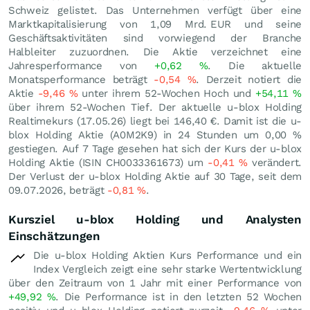
Schweiz gelistet. Das Unternehmen verfügt über eine
Marktkapitalisierung von 1,09 Mrd.
EUR
und seine
Geschäftsaktivitäten sind vorwiegend der Branche
Halbleiter zuzuordnen. Die Aktie verzeichnet eine
Jahresperformance von
+0,62
%
. Die aktuelle
Monatsperformance beträgt
-0,54
%
. Derzeit notiert die
Aktie
-9,46
%
unter ihrem 52-Wochen Hoch und
+54,11
%
über ihrem 52-Wochen Tief. Der aktuelle u-blox Holding
Realtimekurs (
17.05.26
) liegt bei 146,40
€
. Damit ist die u-
blox Holding Aktie (A0M2K9) in 24 Stunden um
0,00
%
gestiegen. Auf 7 Tage gesehen hat sich der Kurs der u-blox
Holding Aktie (ISIN CH0033361673) um
-0,41
%
verändert.
Der Verlust der u-blox Holding Aktie auf 30 Tage, seit dem
09.07.2026, beträgt
-0,81
%
.
Kursziel u-blox Holding und Analysten
Einschätzungen
Die u-blox Holding Aktien Kurs Performance und ein
Index Vergleich zeigt eine sehr starke Wertentwicklung
über den Zeitraum von 1 Jahr mit einer Performance von
+49,92
%
. Die Performance ist in den letzten 52 Wochen