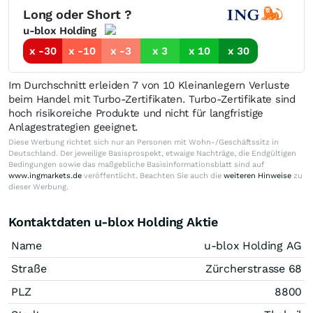
Long oder Short ?
u-blox Holding
x -30
x -10
x -3
x 3
x 10
x 30
Im Durchschnitt erleiden 7 von 10 Kleinanlegern Verluste
beim Handel mit Turbo-Zertifikaten. Turbo-Zertifikate sind
hoch risikoreiche Produkte und nicht für langfristige
Anlagestrategien geeignet.
Diese Werbung richtet sich nur an Personen mit Wohn-/Geschäftssitz in
Deutschland. Der jeweilige Basisprospekt, etwaige Nachträge, die Endgültigen
Bedingungen sowie das maßgebliche Basisinformationsblatt sind auf
www.ingmarkets.de
veröffentlicht. Beachten Sie auch die
weiteren Hinweise
zu
dieser Werbung.
Kontaktdaten u-blox Holding Aktie
Name
u-blox Holding AG
Straße
Zürcherstrasse 68
PLZ
8800