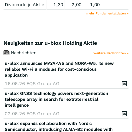
Dividende je Aktie
1,30
2,00
1,00
-
mehr Fundamentaldaten »
Neuigkeiten zur u-blox Holding Aktie
Nachrichten
weitere Nachrichten »
u-blox announces MAYA-W5 and NORA-W5, its new
reliable Wi-Fi 6 modules for cost-conscious
application
16.06.26
EQS Group AG
u-blox GNSS technology powers next-generation
telescope array in search for extraterrestrial
intelligence
02.06.26
EQS Group AG
u-blox expands collaboration with Nordic
Semiconductor, introducing ALMA-B2 modules with