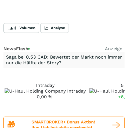
Volumen
Analyse
NewsFlash
Anzeige
Saga bei 0,53 CAD: Bewertet der Markt noch immer
nur die Hälfte der Story?
Intraday
5 T
0,00
%
+6,
SMARTBROKER+ Bonus Aktion!
🎁
Ihre Lieblingsaktie geschenkt!