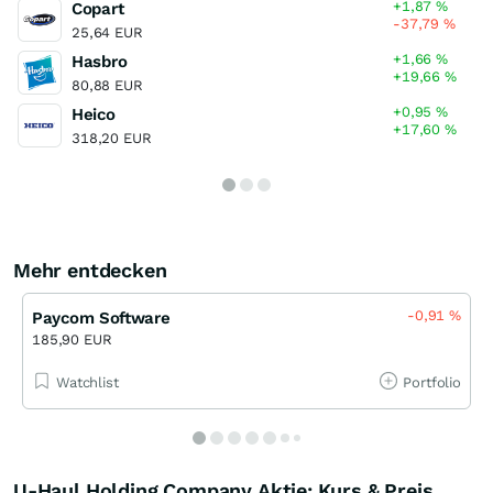
+1,87
%
Copart
-37,79
%
25,64 EUR
+1,66
%
Hasbro
+19,66
%
80,88 EUR
+0,95
%
Heico
+17,60
%
318,20 EUR
Mehr entdecken
-0,91
%
Paycom Software
185,90 EUR
Watchlist
Portfolio
U-Haul Holding Company Aktie: Kurs & Preis