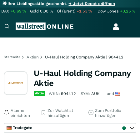
🎁 Ihre Lieblingsaktie geschenkt.
→ Jetzt Depot eröffnen
DAX
+0,69
%
Gold
0,00
%
Öl (Brent)
-1,53
%
Dow Jones
+0,25
%
Aktien
U-Haul Holding Company Aktie | 904412
Startseite
U-Haul Holding Company
Aktie
Aktie
WKN:
904412
SYM:
AUK
Land
Alarme
Zur Watchlist
Zum Portfolio
einrichten
hinzufügen
hinzufügen
Tradegate