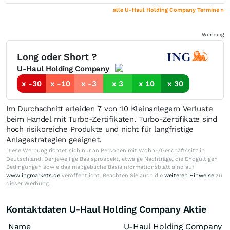
alle U-Haul Holding Company Termine »
Werbung
Long oder Short ?
U-Haul Holding Company
x -30
x -10
x -3
x 3
x 10
x 30
Im Durchschnitt erleiden 7 von 10 Kleinanlegern Verluste
beim Handel mit Turbo-Zertifikaten. Turbo-Zertifikate sind
hoch risikoreiche Produkte und nicht für langfristige
Anlagestrategien geeignet.
Diese Werbung richtet sich nur an Personen mit Wohn-/Geschäftssitz in
Deutschland. Der jeweilige Basisprospekt, etwaige Nachträge, die Endgültigen
Bedingungen sowie das maßgebliche Basisinformationsblatt sind auf
www.ingmarkets.de
veröffentlicht. Beachten Sie auch die
weiteren Hinweise
zu
dieser Werbung.
Kontaktdaten U-Haul Holding Company Aktie
Name
U-Haul Holding Company