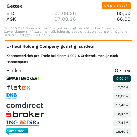
Gettex
0 € pro Trade*
BID
07.08.26
65,50
ASK
07.08.26
66,00
*ab 500 EUR Ordervolumen über gettex, zzgl. marktüblicher Spreads und
Zuwendungen | ** zzgl. marktüblicher Spreads und Zuwendungen, mögliche
Steuern und ggf. SEC Gebühr
U-Haul Holding Company günstig handeln
Kostenvergleich pro Trade bei einem 5.000 € Ordervolumen, je nach
Handelsplatz
Broker
Gettex
0,00 €*
7,90 €
10,00 €
17,40 €
18,47 €
17,45 €
19,40 €