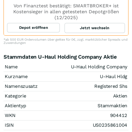
Von Finanztest bestätigt: SMARTBROKER+ ist
Kostensieger in allen getesteten Depotgrößen
(12/2025)
Depot eröffnen
Jetzt wechseln
*ab 500 EUR Ordervolumen über gettex für 0€, zzgl. marktüblicher Spreads und
Zuwendungen
Stammdaten U-Haul Holding Company Aktie
Name
U-Haul Holding Company
Kurzname
U-Haul Hldg
Namenszusatz
Registered Shs
Kategorie
Aktien
Aktientyp
Stammaktien
WKN
904412
ISIN
US0235861004