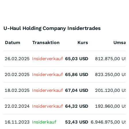
U-Haul Holding Company Insidertrades
Datum
Transaktion
Kurs
Umsat
26.02.2025
26.02.2025
Insiderverkauf
65,03
USD
812.875,00
US
20.02.2025
20.02.2025
Insiderverkauf
65,86
USD
823.250,00
US
18.02.2025
18.02.2025
Insiderverkauf
67,04
USD
201.120,00
US
22.02.2024
22.02.2024
Insiderverkauf
64,32
USD
192.960,00
US
16.11.2023
16.11.2023
Insiderkauf
52,43
USD
6.946.975,00
US