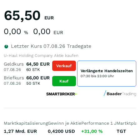
65,50
EUR
0,00
0,00
%
EUR
Letzter Kurs
07.08.26
Tradegate
U-Haul Holding Company Aktie kaufen
Geldkurs
64,50
EUR
Verkauf
07.08.26
60
STK
Verlängerte Handelszeiten
07:30 bis 23:00 Uhr
Briefkurs
66,00
EUR
Kauf
07.08.26
50
STK
Marktkapitalisierung
Gewinn je Aktie
Performance 1 J
Martktplat
1,27 Mrd.
EUR
0,4200
USD
+31,00
%
TGT