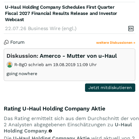
U-Haul Holding Company Schedules First Quarter
Fiscal 2027 Financial Results Release and Investor
Webcast
22.07.26
Business Wire (engl.)
Forum
weitere Diskussionen »
Diskussion:
Amerco - Mutter von u-Haul
R-BgO schrieb am 19.08.2019 11:09 Uhr
going nowhere
Jetzt mitdiskutieren
Rating U-Haul Holding Company Aktie
Das Rating ermittelt sich aus dem Durchschnitt der von
2 Analysten abgegebenen Einschätzungen zu
U-Haul
Holding Company
.
Die
U-Haul Holding Company Aktie
wird aktuell von 2