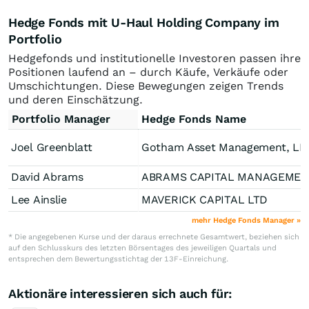
Hedge Fonds mit U-Haul Holding Company im
Portfolio
Hedgefonds und institutionelle Investoren passen ihre
Positionen laufend an – durch Käufe, Verkäufe oder
Umschichtungen. Diese Bewegungen zeigen Trends
und deren Einschätzung.
Portfolio Manager
Hedge Fonds Name
Joel Greenblatt
Gotham Asset Management, LL
David Abrams
ABRAMS CAPITAL MANAGEMENT,
Lee Ainslie
MAVERICK CAPITAL LTD
mehr Hedge Fonds Manager »
* Die angegebenen Kurse und der daraus errechnete Gesamtwert, beziehen sich
auf den Schlusskurs des letzten Börsentages des jeweiligen Quartals und
entsprechen dem Bewertungsstichtag der 13F-Einreichung.
Aktionäre interessieren sich auch für: