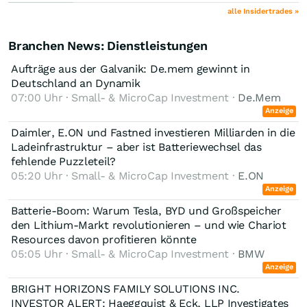
alle Insidertrades »
Branchen News: Dienstleistungen
Aufträge aus der Galvanik: De.mem gewinnt in
Deutschland an Dynamik
07:00 Uhr · Small- & MicroCap Investment ·
De.Mem
Anzeige
Daimler, E.ON und Fastned investieren Milliarden in die
Ladeinfrastruktur – aber ist Batteriewechsel das
fehlende Puzzleteil?
05:20 Uhr · Small- & MicroCap Investment ·
E.ON
Anzeige
Batterie-Boom: Warum Tesla, BYD und Großspeicher
den Lithium-Markt revolutionieren – und wie Chariot
Resources davon profitieren könnte
05:05 Uhr · Small- & MicroCap Investment ·
BMW
Anzeige
BRIGHT HORIZONS FAMILY SOLUTIONS INC.
INVESTOR ALERT: Haeggquist & Eck, LLP Investigates