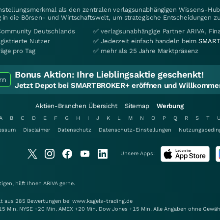
instellungsmerkmal als den zentralen verlagsunabhängigen Wissens-Hub 
 in die Börsen- und Wirtschaftswelt, um strategische Entscheidungen zu
Community Deutschlands
✅ verlagsunabhängige Partner ARIVA, Fi
gistrierte Nutzer
✅ Jederzeit einfach handeln beim
SMART
räge pro Tag
✅ mehr als 25 Jahre Marktpräsenz
Bonus Aktion:
Ihre Lieblingsaktie geschenkt!
rn
Jetzt Depot bei SMARTBROKER+ eröffnen und Willkommen
Aktien-Branchen Übersicht
Sitemap
Werbung
A
B
C
D
E
F
G
H
I
J
K
L
M
N
O
P
Q
R
S
T
essum
Disclaimer
Datenschutz
Datenschutz-Einstellungen
Nutzungsbedin
Unsere Apps:
gen, hilft Ihnen
ARIVA
gerne.
elt aus 285 Bewertungen bei www.kagels-trading.de
15 Min. NYSE +20 Min. AMEX +20 Min. Dow Jones +15 Min. Alle Angaben ohne Gewäh