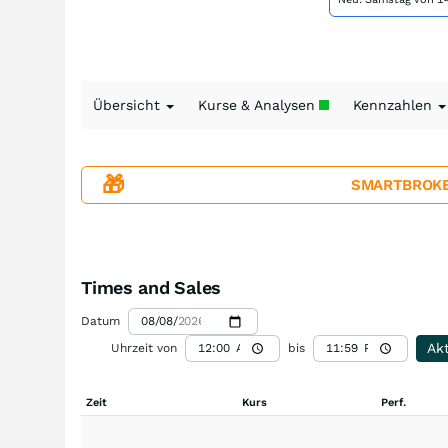
Übersicht
Kurse & Analysen
Kennzahlen
🎁
SMARTBROKER+
Times and Sales
Datum
Akt
Uhrzeit von
bis
Zeit
Kurs
Perf.