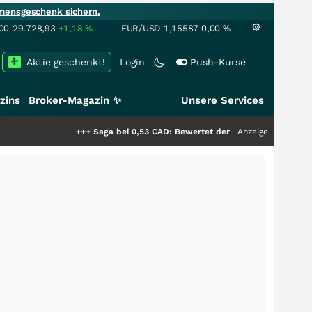
mensgeschenk sichern.
00
29.728,93
+1,18
%
EUR/USD
1,15587
0,00
%
Aktie geschenkt!
Login
Push-Kurse
zins
Broker-Magazin ✨
Unsere Services
+++
Saga bei 0,53 CAD: Bewertet der Markt noch immer nur die 
Anzeige