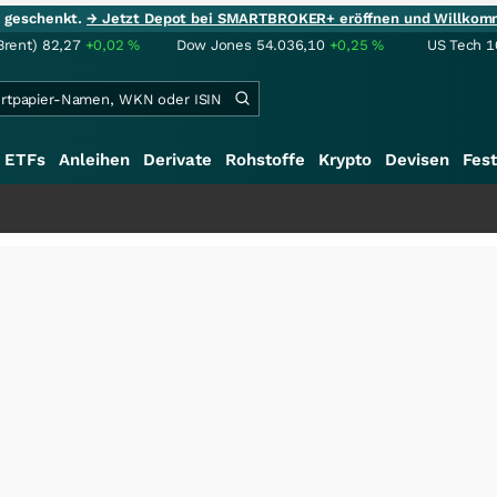
ie geschenkt.
→ Jetzt Depot bei SMARTBROKER+ eröffnen und Willkom
Brent)
82,27
+0,02
%
Dow Jones
54.036,10
+0,25
%
US Tech 1
ETFs
Anleihen
Derivate
Rohstoffe
Krypto
Devisen
Fest