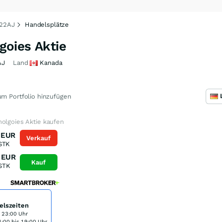
422AJ
Handelsplätze
goies Aktie
AJ
Land
Kanada
m Portfolio hinzufügen
olgoies Aktie kaufen
EUR
Verkauf
STK
EUR
Kauf
STK
elszeiten
s 23:00 Uhr
:00 bis 19:00 Uhr