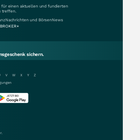
für einen aktuellen und fundierten
 treffen.
nanzNachrichten und BörsenNews
BROKER+
sgeschenk sichern.
U
V
W
X
Y
Z
gungen
r.