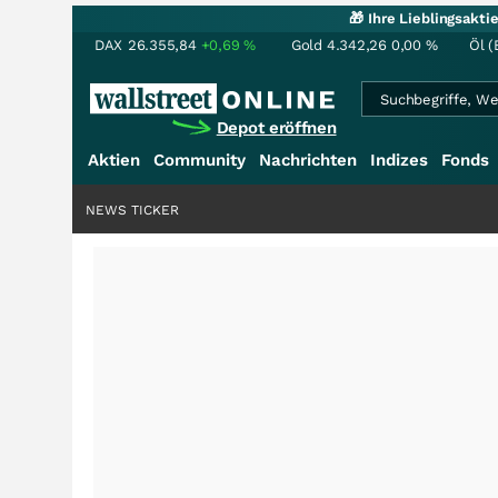
🎁 Ihre Lieblingsakt
DAX
26.355,84
+0,69
%
Gold
4.342,26
0,00
%
Öl (
Depot eröffnen
Aktien
Community
Nachrichten
Indizes
Fonds
NEWS TICKER