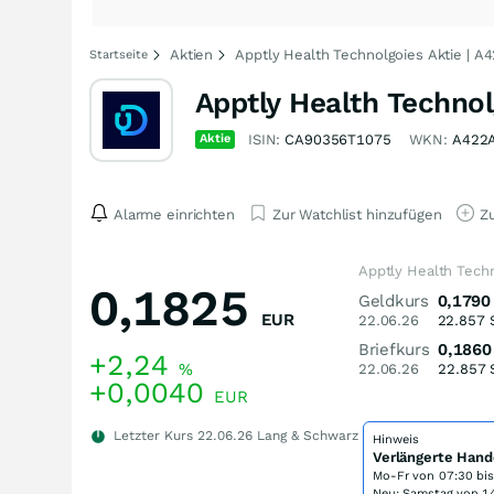
Aktien
Apptly Health Technolgoies Aktie | A
Startseite
Apptly Health Technol
Aktie
ISIN:
CA90356T1075
WKN:
A422
Alarme einrichten
Zur Watchlist hinzufügen
Zu
Apptly Health Techn
0,1825
Geldkurs
0,1790
EUR
22.06.26
22.857
Briefkurs
0,1860
+2,24
%
22.06.26
22.857
+0,0040
EUR
Letzter Kurs
22.06.26
Lang & Schwarz
Hinweis
Verlängerte Hand
Mo-Fr von
07:30 bi
Neu: Samstag von 14