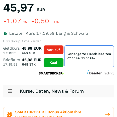
45,97
EUR
-1,07
-0,50
%
EUR
Letzter Kurs
17:19:59
Lang & Schwarz
UBS Group Aktie kaufen
Geldkurs
45,96
EUR
Verkauf
17:19:59
648
STK
Verlängerte Handelszeiten
07:30 bis 23:00 Uhr
Briefkurs
45,98
EUR
Kauf
17:19:59
648
STK
Kurse, Daten, News & Forum
SMARTBROKER+ Bonus Aktion! Ihre
🎁