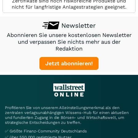
Zertifikate sind hoch risikoreiche Produkte und
nicht für langfristige Anlagestrategien geeignet.
Newsletter
Abonnieren Sie unsere kostenlosen Newsletter
und verpassen Sie nichts mehr aus der
Redaktion
Jetzt abonnieren!
Profitieren Sie von unserem Alleinstellungsmerkmal als den
zentralen verlagsunabhängigen Wissens-Hub für einen aktuellen
und fundierten Zugang in die Börsen- und Wirtschaftswelt, um
strategische Entscheidungen zu treffen.
✅ Größte Finanz-Community Deutschlands
✅ über 550.000 registrierte Nutzer