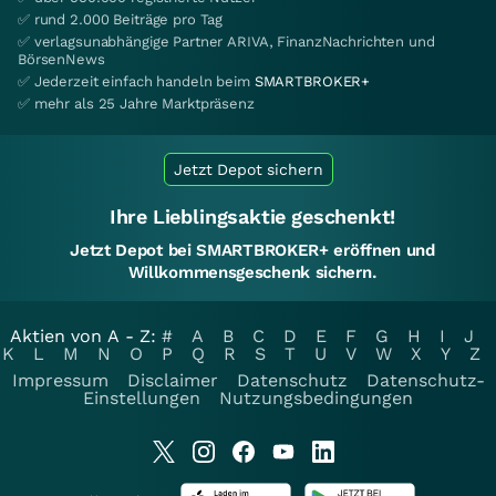
✅ rund 2.000 Beiträge pro Tag
✅ verlagsunabhängige Partner ARIVA, FinanzNachrichten und
BörsenNews
✅ Jederzeit einfach handeln beim
SMARTBROKER+
✅ mehr als 25 Jahre Marktpräsenz
Jetzt Depot sichern
Ihre Lieblingsaktie geschenkt!
Jetzt Depot bei SMARTBROKER+ eröffnen und
Willkommensgeschenk sichern.
Aktien von A - Z:
#
A
B
C
D
E
F
G
H
I
J
K
L
M
N
O
P
Q
R
S
T
U
V
W
X
Y
Z
Impressum
Disclaimer
Datenschutz
Datenschutz-
Einstellungen
Nutzungsbedingungen