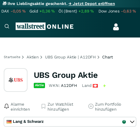
🎁 Ihre Lieblingsaktie geschenkt.
→ Jetzt Depot eröffnen
DAX
-0,05
%
Gold
+0,36
%
Öl (Brent)
+2,89
%
Dow Jones
-0,63
%
Aktien
UBS Group Aktie | A12DFH
Chart
Startseite
UBS Group Aktie
Aktie
WKN:
A12DFH
Land
Alarme
Zur Watchlist
Zum Portfolio
einrichten
hinzufügen
hinzufügen
Lang & Schwarz